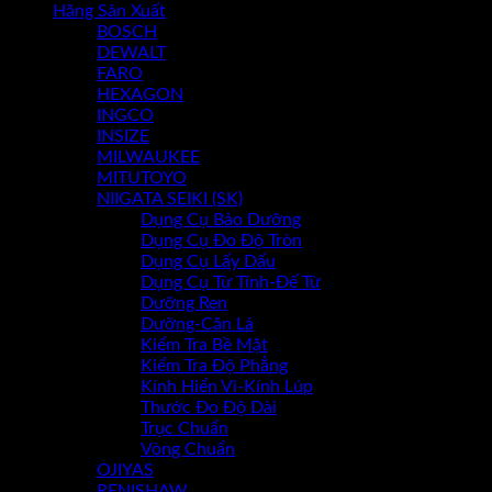
Hãng Sản Xuất
BOSCH
Chưa có sản phẩm trong giỏ hàng.
DEWALT
FARO
HEXAGON
INGCO
INSIZE
MILWAUKEE
MITUTOYO
NIIGATA SEIKI (SK)
Dụng Cụ Bảo Dưỡng
Dụng Cụ Đo Độ Tròn
Dụng Cụ Lấy Dấu
Dụng Cụ Từ Tính-Đế Từ
Dưỡng Ren
Dưỡng-Căn Lá
Kiểm Tra Bề Mặt
Kiểm Tra Độ Phẳng
Kính Hiển Vi-Kính Lúp
Thước Đo Độ Dài
Trục Chuẩn
Vòng Chuẩn
OJIYAS
RENISHAW