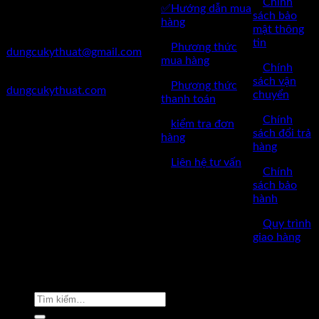
✅
Chính
✅Hướng dẫn mua
✅Điện Thoại: 0962 598 524
sách bảo
hàng
mật thông
✅Mail:
tin
✅
Phương thức
dungcukythuat@gmail.com
mua hàng
✅
Chính
✅Website:
sách vận
✅
Phương thức
dungcukythuat.com
chuyển
thanh toán
✅GPKD: 0110290164 cấp
✅
Chính
✅
kiểm tra đơn
ngày 17/03/2023
sách đổi trả
hàng
hàng
✅Thời làm việc: 8h-17h từ thứ
✅
Liên hệ tư vấn
2 đến thứ 7.
✅
Chính
sách bảo
hành
✅
Quy trình
giao hàng
Copyright © 2022 by dungcukythuat.com. All rights reserved
Tìm
kiếm: