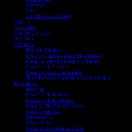
SHINWA
SHS
SOKUHANSHA (SHS)
Khác
Máy CMM
Máy Đo 3D & 2D
Phụ Kiện
STANLEY
Búa-đục Stanley
Dụng Cụ Cầm Tay Dùng Điện Stanley
Dụng Cụ Cầm Tay Dùng Pin Stanley
Dụng Cụ Đo Stanley
Dụng Cụ Khác Của Stanley
Tô vit-Kìm-Cờ lê-mỏ lết-chìa vặn Stanley
Thiết Bị Đo
Bàn Map
Dụng Cụ Đo Độ Dày
Dụng Cụ Đo Độ Phẳng
Dụng Cụ Đo Góc-Cân Bằng
Dụng Cụ Đo Sâu
Đế Gá-Đế Từ
Đồng Hồ So
Đồng Hồ So, Hãng Sản Xuất