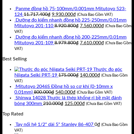
là:
tại
Panme đồng hồ 75-100mm/0.001mm Mitutoyo 523-
2.950.000₫.
là:
Giá
Giá
124
11.717.400
₫
9.930.000
₫
1.470.000₫.
(Chưa Bao Gồm VAT)
gốc
hiện
Dưỡng đo kiểm nhanh đồng hồ 225-250mm/0.01mm
là:
tại
Giá
Giá
Mitutoyo 201-110
8.920.800
₫
7.560.000
₫
(Chưa Bao Gồm
11.717.400₫.
là:
gốc
hiện
VAT)
9.930.000₫.
là:
tại
Dưỡng đo kiểm nhanh đồng hồ 200-225mm/0.01mm
8.920.800₫.
Giá
là:
Giá
Mitutoyo 201-109
8.979.800
₫
7.610.000
₫
(Chưa Bao Gồm
gốc
7.560.000₫.
hiện
VAT)
là:
tại
Best Selling
8.979.800₫.
là:
7.610.000₫.
Thước đo góc
Giá
Giá
Niigata Seiki PRT-19
175.000
₫
140.000
₫
(Chưa Bao Gồm
gốc
hiện
VAT)
là:
tại
Mitutoyo 2046S Đồng hồ so cơ khí (0-10mm x
Giá
Giá
175.000₫.
là:
0.01mm)
800.000
₫
540.000
₫
(Chưa Bao Gồm VAT)
gốc
hiện
140.000₫.
Shinwa 14028 Thước lá thép khổng rỉ bề mặt đánh
là:
Giá
tại
Giá
bóng 300mm
210.000
₫
125.000
₫
(Chưa Bao Gồm VAT)
800.000₫.
gốc
là:
hiện
Top Rated
là:
540.000₫.
tại
210.000₫.
là:
Tay nối hệ 1/2" dài 5" Stanley 86-407
0
₫
(Chưa Bao Gồm
125.000₫.
VAT)