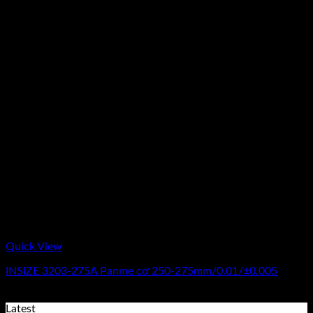
Quick View
INSIZE 3203-275A Panme cơ 250-275mm/0.01/±0.005
Giá
Giá
2.950.000
₫
1.470.000
₫
(Chưa Bao Gồm VAT)
gốc
hiện
Latest