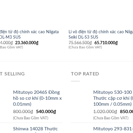
 điện tử độ chính xác cao Niigata
Li vô điện tử độ chính xác cao Niig
i DL-M3 SUS
Seiki DL-S3 SUS
Giá
Giá
Giá
Giá
64.000
₫
23.360.000
₫
75.566.500
₫
65.710.000
₫
gốc
hiện
gốc
hiện
 Bao Gồm VAT)
(Chưa Bao Gồm VAT)
là:
tại
là:
tại
26.864.000₫.
là:
75.566.500₫.
là:
23.360.000₫.
65.710.
T SELLING
TOP RATED
Mitutoyo 2046S Đồng
Mitutoyo 530-100
hồ so cơ khí (0-10mm x
Thước cặp cơ khí (
0.01mm)
100mm / 0.05mm)
Giá
Giá
Giá
800.000
₫
540.000
₫
1.020.000
₫
850.0
gốc
hiện
gốc
(Chưa Bao Gồm VAT)
(Chưa Bao Gồm VAT)
là:
tại
là:
Shinwa 14028 Thước
Mitutoyo 293-831
800.000₫.
là:
1.020