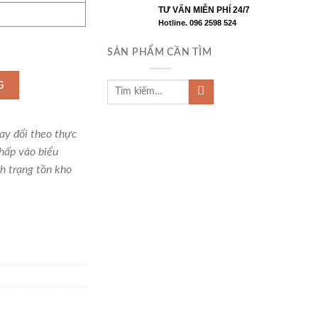
TƯ VẤN MIỄN PHÍ 24/7
Hotline. 096 2598 524
SẢN PHẨM CẦN TÌM
L-100KB số lượng
G
hay đổi theo thực
hấp vào biểu
h trạng tồn kho