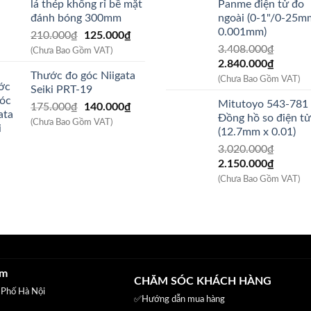
lá thép khổng rỉ bề mặt
Panme điện tử đo
540.000₫.
đánh bóng 300mm
ngoài (0-1"/0-25m
0.001mm)
Giá
Giá
210.000
₫
125.000
₫
gốc
hiện
3.408.000
₫
(Chưa Bao Gồm VAT)
Giá
Giá
là:
tại
2.840.000
₫
Thước đo góc Niigata
gốc
hiện
210.000₫.
là:
(Chưa Bao Gồm VAT)
Seiki PRT-19
là:
tại
125.000₫.
Mitutoyo 543-781
Giá
Giá
175.000
₫
140.000
₫
3.408.000₫.
là:
Đồng hồ so điện tử
gốc
hiện
2.840.
(Chưa Bao Gồm VAT)
(12.7mm x 0.01)
là:
tại
3.020.000
₫
175.000₫.
là:
Giá
Giá
2.150.000
₫
140.000₫.
gốc
hiện
(Chưa Bao Gồm VAT)
là:
tại
3.020.000₫.
là:
2.150.
am
CHĂM SÓC KHÁCH HÀNG
 Phố Hà Nội
✅Hướng dẫn mua hàng