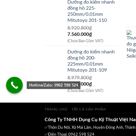
Dưỡng đo kiểm nhanh
11.717.400₫.
là:
đồng hồ 225-
9.930.000₫.
250mm/0.01mm
Mitutoyo 201-110
8.920.800
₫
Giá
Giá
7.560.000
₫
gốc
hiện
(Chưa Bao Gồm VAT)
là:
tại
Dưỡng đo kiểm nhanh
8.920.800₫.
là:
đồng hồ 200-
7.560.000₫.
225mm/0.01mm
Mitutoyo 201-109
8.979.800
₫
Giá
Giá
7.610.000
₫
Hotline/Zalo: 0962 598 524
gốc
hiện
(Chưa Bao Gồm VAT)
là:
tại
8.979.800₫.
là:
7.610.000₫.
TRANG CHỦ
TẤT CẢ SẢN PHẨM
Công Ty TNHH Dụng Cụ Kỹ Thuật Việt N
✅Thôn Du Nội, Xã Mai Lâm, Huyện Đông Anh, Thành
✅Điện Thoại: 0962 598 524