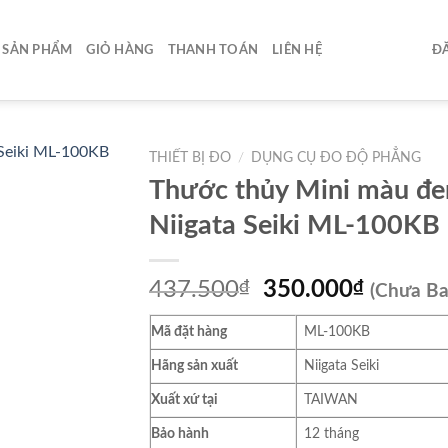
SẢN PHẨM
GIỎ HÀNG
THANH TOÁN
LIÊN HỆ
ĐĂ
THIẾT BỊ ĐO
/
DỤNG CỤ ĐO ĐỘ PHẲNG
Thước thủy Mini màu đe
Niigata Seiki ML-100KB
Giá
Giá
437.500
₫
350.000
₫
(Chưa B
gốc
hiện
Mã đặt hàng
ML-100KB
là:
tại
437.500₫.
là:
Hãng sản xuất
Niigata Seiki
350.00
Xuất xứ tại
TAIWAN
Bảo hành
12 tháng