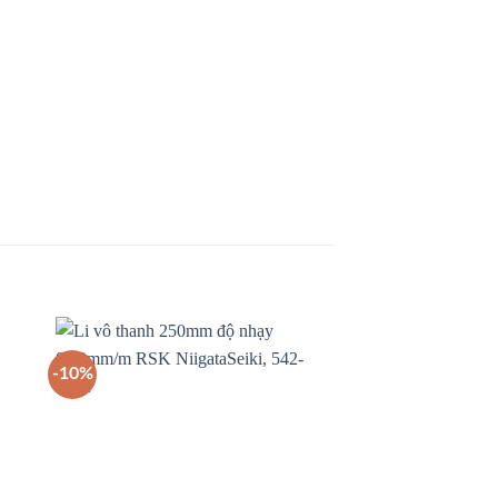
-10%
-20%