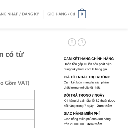
0
NG NHẬP / ĐĂNG KÝ
GIỎ HÀNG /
0
₫
n có từ
CAM KẾT HÀNG CHÍNH HÃNG
Hoàn tiền gấp 10 lần nếu phát hiện
dungcukythuat.com là hàng giả.
GIÁ TỐT NHẤT THỊ TRƯỜNG
ao Gồm VAT)
Cam kết luôn mang lại sản phẩm
chất lượng với giá tốt nhất.
ĐỔI TRẢ TRONG 7 NGÀY
Khi hàng bị sai mẫu, lỗi kỹ thuật được
đỗi hàng trong 7 ngày –
Xem thêm
0₫.
GIAO HÀNG MIỄN PHÍ
Giao hàng miễn phí cho đơn hàng
trên 2.000.000 –
Xem thêm