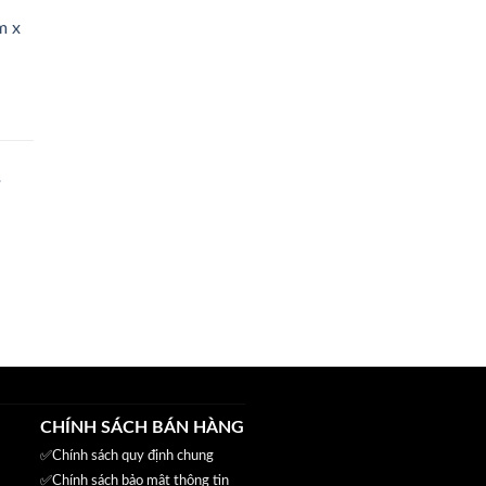
850.000₫.
m x
000₫.
000₫.
CHÍNH SÁCH BÁN HÀNG
✅
Chính sách quy định chung
✅
Chính sách bảo mật thông tin