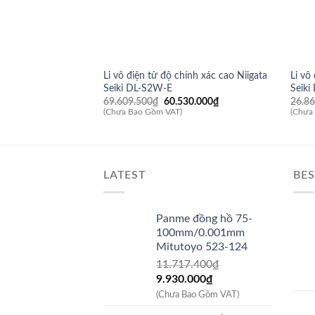
Li vô điện tử độ chính xác cao Niigata
Li vô
Seiki DL-S2W-E
Seik
Giá
Giá
69.609.500
₫
60.530.000
₫
26.8
gốc
hiện
(Chưa Bao Gồm VAT)
(Chưa
là:
tại
69.609.500₫.
là:
60.530.000₫.
LATEST
BES
Panme đồng hồ 75-
100mm/0.001mm
Mitutoyo 523-124
11.717.400
₫
Giá
Giá
9.930.000
₫
gốc
hiện
(Chưa Bao Gồm VAT)
là:
tại