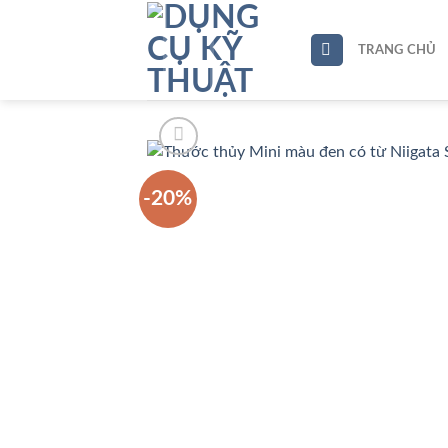
Skip
to
TRANG CHỦ
content
-20%