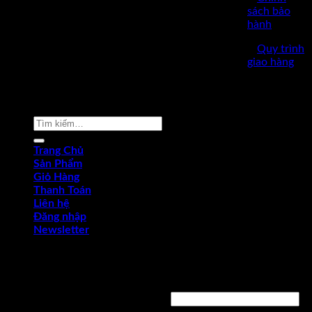
sách bảo
hành
✅
Quy trình
giao hàng
Copyright © 2022 by dungcukythuat.com. All rights reserved
Tìm
kiếm:
Trang Chủ
Sản Phẩm
Giỏ Hàng
Thanh Toán
Liên hệ
Đăng nhập
Newsletter
Đăng nhập
Tên tài khoản hoặc địa chỉ email
*