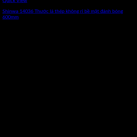
Quick View
Shinwa 14036 Thước lá thép không rỉ bề mặt đánh bóng
600mm
Giá
Giá
430.000
₫
295.000
₫
(Chưa Bao Gồm VAT)
gốc
hiện
-20%
là:
tại
430.000₫.
là:
295.000₫.