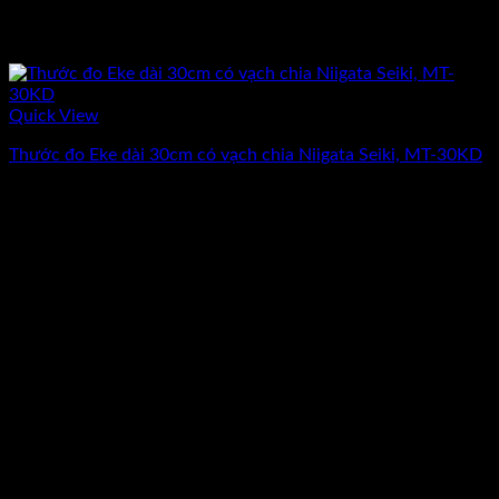
Quick View
Thước đo Eke dài 30cm có vạch chia Niigata Seiki, MT-30KD
Giá
Giá
600.000
₫
480.000
₫
(Chưa Bao Gồm VAT)
gốc
hiện
-34%
là:
tại
600.000₫.
là:
480.000₫.