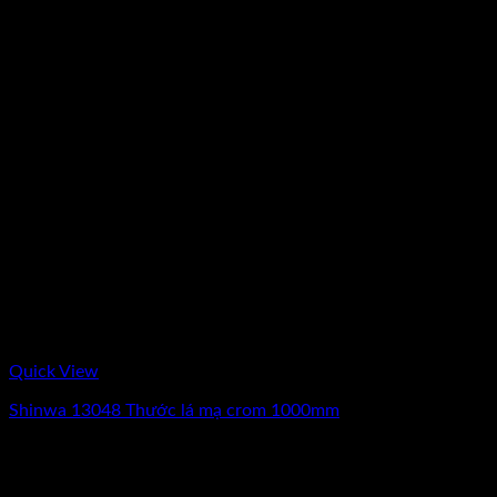
Quick View
Shinwa 13048 Thước lá mạ crom 1000mm
Giá
Giá
750.000
₫
650.000
₫
(Chưa Bao Gồm VAT)
gốc
hiện
-31%
là:
tại