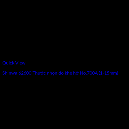
Quick View
Shinwa 62600 Thước nhọn đo khe hở No.700A (1-15mm)
Giá
Giá
380.000
₫
250.000
₫
(Chưa Bao Gồm VAT)
gốc
hiện
-13%
là:
tại
380.000₫.
là:
250.000₫.