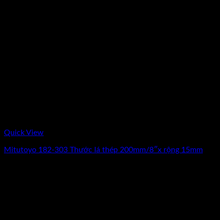
Quick View
Mitutoyo 182-303 Thước lá thép 200mm/8″x rộng 15mm
Giá
Giá
204.000
₫
170.000
₫
(Chưa Bao Gồm VAT)
gốc
hiện
-41%
là:
tại
204.000₫.
là:
170.000₫.