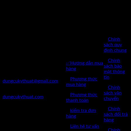
CHÍNH
SÁCH
BÁN
Công Ty TNHH Dụng Cụ
HÀNG
Kỹ Thuật Việt Nam
CHĂM SÓC
✅
Chính
✅Thôn Du Nội, Xã Mai Lâm,
KHÁCH
sách quy
Huyện Đông Anh, Thành Phố
định chung
HÀNG
Hà Nội
✅
Chính
✅Hướng dẫn mua
✅Điện Thoại: 0962 598 524
sách bảo
hàng
mật thông
✅Mail:
tin
✅
Phương thức
dungcukythuat@gmail.com
mua hàng
✅
Chính
✅Website:
sách vận
✅
Phương thức
dungcukythuat.com
chuyển
thanh toán
✅GPKD: 0110290164 cấp
✅
Chính
✅
kiểm tra đơn
ngày 17/03/2023
sách đổi trả
hàng
hàng
✅Thời làm việc: 8h-17h từ thứ
✅
Liên hệ tư vấn
2 đến thứ 7.
✅
Chính