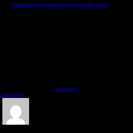
vào
https://dungcukythuat.com/tra-cuu-don-hang/
sau khi điền thông tin vào thì ấn nút theo dõi
Khách hàng sẽ biết được tình trạng đơn hàng như thế nao.
* Sau khi nhận được đơn hàng của khách hàng nhân viên
dungcukythuat.com sẽ liên hệ với khách hàng trong vòng 24
giờ làm việc sẽ liên hệ lại với khách hàng để xác nhận trình
trạng hàng, giá sản phẩm, và phương thức giao nhận với
khách hàng.
This entry was posted in
Chính Sách
. Bookmark the
permalink
.