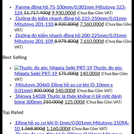
Panme đồng hồ 75-100mm/0.001mm Mitutoyo 523-
Giá
Giá
124
11.717.400
₫
9.930.000
₫
(Chưa Bao Gồm VAT)
gốc
hiện
Dưỡng đo kiểm nhanh đồng hồ 225-250mm/0.01mm
là:
tại
Giá
Giá
Mitutoyo 201-110
8.920.800
₫
7.560.000
₫
(Chưa Bao Gồm
11.717.400₫.
là:
gốc
hiện
VAT)
9.930.000₫.
là:
tại
Dưỡng đo kiểm nhanh đồng hồ 200-225mm/0.01mm
8.920.800₫.
Giá
là:
Giá
Mitutoyo 201-109
8.979.800
₫
7.610.000
₫
(Chưa Bao Gồm
gốc
7.560.000₫.
hiện
VAT)
là:
tại
Best Selling
8.979.800₫.
là:
7.610.000₫.
Thước đo góc
Giá
Giá
Niigata Seiki PRT-19
175.000
₫
140.000
₫
(Chưa Bao Gồm
gốc
hiện
VAT)
là:
tại
Mitutoyo 2046S Đồng hồ so cơ khí (0-10mm x
Giá
Giá
175.000₫.
là:
0.01mm)
800.000
₫
540.000
₫
(Chưa Bao Gồm VAT)
gốc
hiện
140.000₫.
Shinwa 14028 Thước lá thép khổng rỉ bề mặt đánh
là:
Giá
tại
Giá
bóng 300mm
210.000
₫
125.000
₫
(Chưa Bao Gồm VAT)
800.000₫.
gốc
là:
hiện
Top Rated
là:
540.000₫.
tại
210.000₫.
là:
Đồng hồ so cơ khí 0-1mm/0.001mm Mitutoyo 2109A-
125.000₫.
Giá
Giá
10
1.368.800
₫
1.160.000
₫
(Chưa Bao Gồm VAT)