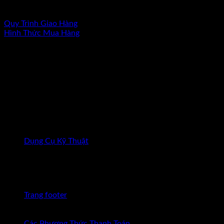
admin
Quy Trình Giao Hàng
Hình Thức Mua Hàng
CÔNG TY TNHH DỤNG CỤ KỸ THUẬT VIỆT NAM
Công ty TNHH Dụng Cụ Kỹ Thuật Việt Nam tự hào là một
trong công ty đi đầu trong lĩnh vực cung cấp giải pháp và
thiết bị đo lường dành cho ngành cơ khí chính xác.
Chúng tôi cam kết cung cấp sản phẩm chính hãng với giá
cạnh tranh nhất.
Fanpage
Dụng Cụ Kỹ Thuật
Latest Posts
01
Th8
Trang footer
23
Th7
Các Phương Thức Thanh Toán
Chức năng bình luận bị