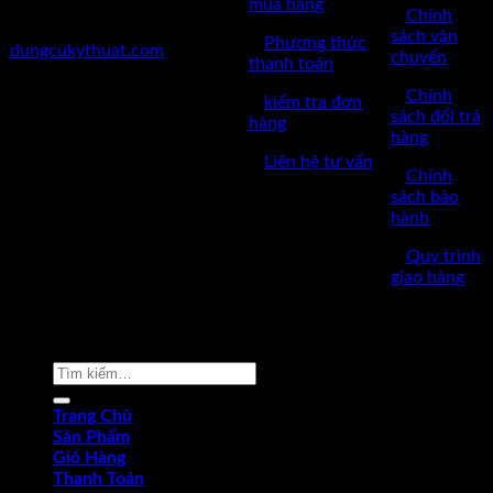
mua hàng
✅
Chính
✅Website:
sách vận
✅
Phương thức
dungcukythuat.com
chuyển
thanh toán
✅GPKD: 0110290164 cấp
✅
Chính
✅
kiểm tra đơn
ngày 17/03/2023
sách đổi trả
hàng
hàng
✅Thời làm việc: 8h-17h từ thứ
✅
Liên hệ tư vấn
2 đến thứ 7.
✅
Chính
sách bảo
hành
✅
Quy trình
giao hàng
Copyright © 2022 by dungcukythuat.com. All rights reserved
Tìm
kiếm:
Trang Chủ
Sản Phẩm
Giỏ Hàng
Thanh Toán