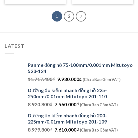
43.263.000₫.
là:
41.768.000₫.
là:
37.620.000₫.
36.32
1
2
LATEST
Panme đồng hồ 75-100mm/0.001mm Mitutoyo
523-124
Giá
Giá
11.717.400
₫
9.930.000
₫
(Chưa Bao Gồm VAT)
gốc
hiện
Dưỡng đo kiểm nhanh đồng hồ 225-
là:
tại
250mm/0.01mm Mitutoyo 201-110
11.717.400₫.
là:
Giá
Giá
8.920.800
₫
7.560.000
₫
9.930.000₫.
(Chưa Bao Gồm VAT)
gốc
hiện
Dưỡng đo kiểm nhanh đồng hồ 200-
là:
tại
225mm/0.01mm Mitutoyo 201-109
8.920.800₫.
là:
Giá
Giá
8.979.800
₫
7.610.000
₫
7.560.000₫.
(Chưa Bao Gồm VAT)
gốc
hiện