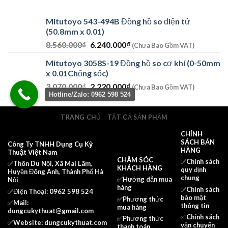
Mitutoyo 543-494B Đồng hồ so điện tử
(50.8mm x 0.01)
Giá
Giá
8.560.000
₫
6.240.000
₫
(Chưa Bao Gồm VAT)
gốc
hiện
Mitutoyo 3058S-19 Đồng hồ so cơ khí (0-50mm
là:
tại
x 0.01Chống sốc)
8.560.000₫.
là:
Giá
Giá
3.070.000
₫
2.220.000
₫
6.240.000₫.
(Chưa Bao Gồm VAT)
Hotline/Zalo: 0962 598 524
gốc
hiện
là:
tại
3.070.000₫.
là:
TRANG CHỦ
TẤT CẢ SẢN PHẨM
2.220.000₫.
CHÍNH
SÁCH BÁN
Công Ty TNHH Dụng Cụ Kỹ
HÀNG
Thuật Việt Nam
CHĂM SÓC
✅
Chính sách
✅Thôn Du Nội, Xã Mai Lâm,
KHÁCH HÀNG
quy định
Huyện Đông Anh, Thành Phố Hà
chung
✅Hướng dẫn mua
Nội
hàng
✅
Chính sách
✅Điện Thoại: 0962 598 524
bảo mật
✅
Phương thức
✅Mail:
thông tin
mua hàng
dungcukythuat@gmail.com
✅
Chính sách
✅
Phương thức
✅Website:
dungcukythuat.com
vận chuyển
thanh toán