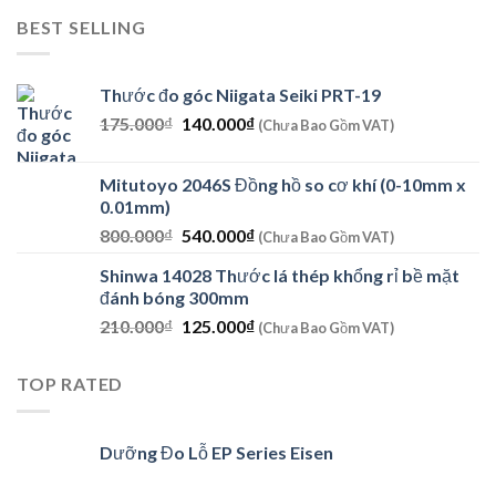
là:
tại
BEST SELLING
8.979.800₫.
là:
7.610.000₫.
Thước đo góc Niigata Seiki PRT-19
Giá
Giá
175.000
₫
140.000
₫
(Chưa Bao Gồm VAT)
gốc
hiện
là:
tại
Mitutoyo 2046S Đồng hồ so cơ khí (0-10mm x
175.000₫.
là:
0.01mm)
140.000₫.
Giá
Giá
800.000
₫
540.000
₫
(Chưa Bao Gồm VAT)
gốc
hiện
Shinwa 14028 Thước lá thép khổng rỉ bề mặt
là:
tại
đánh bóng 300mm
800.000₫.
là:
Giá
Giá
210.000
₫
125.000
₫
540.000₫.
(Chưa Bao Gồm VAT)
gốc
hiện
là:
tại
TOP RATED
210.000₫.
là:
125.000₫.
Dưỡng Đo Lỗ EP Series Eisen