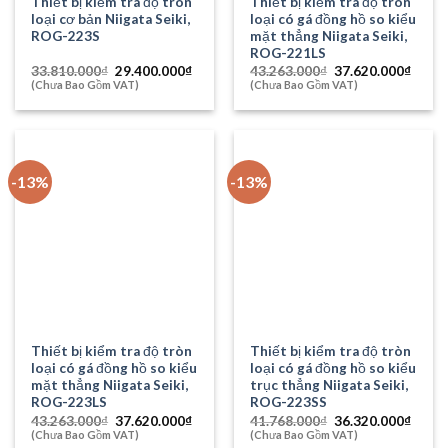
Thiết bị kiểm tra độ tròn
Thiết bị kiểm tra độ tròn
loại cơ bản Niigata Seiki,
loại có gá đồng hồ so kiểu
ROG-223S
mặt thẳng Niigata Seiki,
ROG-221LS
Giá
Giá
Giá
Giá
33.810.000
₫
29.400.000
₫
43.263.000
₫
37.620.000
₫
gốc
hiện
gốc
hiện
(Chưa Bao Gồm VAT)
(Chưa Bao Gồm VAT)
là:
tại
là:
tại
33.810.000₫.
là:
43.263.000₫.
là:
29.400.000₫.
37.62
-13%
-13%
Thiết bị kiểm tra độ tròn
Thiết bị kiểm tra độ tròn
loại có gá đồng hồ so kiểu
loại có gá đồng hồ so kiểu
mặt thẳng Niigata Seiki,
trục thẳng Niigata Seiki,
ROG-223LS
ROG-223SS
Giá
Giá
Giá
Giá
43.263.000
₫
37.620.000
₫
41.768.000
₫
36.320.000
₫
gốc
hiện
gốc
hiện
(Chưa Bao Gồm VAT)
(Chưa Bao Gồm VAT)
là:
tại
là:
tại