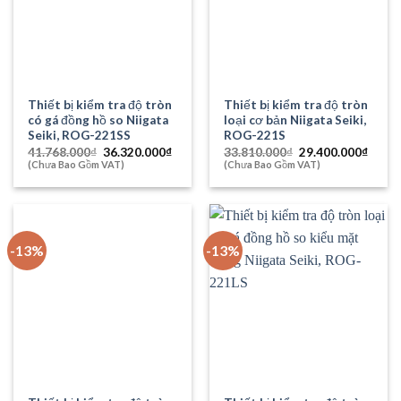
Thiết bị kiểm tra độ tròn
Thiết bị kiểm tra độ tròn
có gá đồng hồ so Niigata
loại cơ bản Niigata Seiki,
Seiki, ROG-221SS
ROG-221S
Giá
Giá
Giá
Giá
41.768.000
₫
36.320.000
₫
33.810.000
₫
29.400.000
₫
gốc
hiện
gốc
hiện
(Chưa Bao Gồm VAT)
(Chưa Bao Gồm VAT)
là:
tại
là:
tại
41.768.000₫.
là:
33.810.000₫.
là:
36.320.000₫.
29.40
-13%
-13%