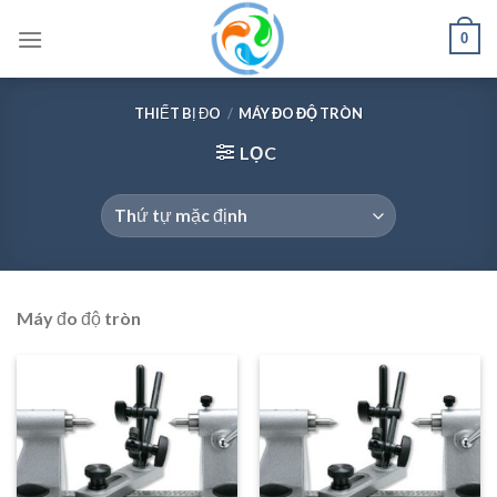
Skip
0
to
content
THIẾT BỊ ĐO
/
MÁY ĐO ĐỘ TRÒN
LỌC
Máy đo độ tròn