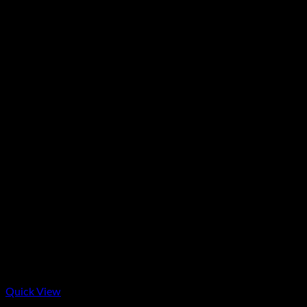
7.550.000₫.
Quick View