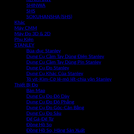
SHINWA
SHS
SOKUHANSHA (SHS)
Khác
Máy CMM
Máy Đo 3D & 2D
Phụ Kiện
STANLEY
Búa-đục Stanley
Dụng Cụ Cầm Tay Dùng Điện Stanley
Dụng Cụ Cầm Tay Dùng Pin Stanley
Dụng Cụ Đo Stanley
Dụng Cụ Khác Của Stanley
Tô vit-Kìm-Cờ lê-mỏ lết-chìa vặn Stanley
Thiết Bị Đo
Bàn Map
Dụng Cụ Đo Độ Dày
Dụng Cụ Đo Độ Phẳng
Dụng Cụ Đo Góc-Cân Bằng
Dụng Cụ Đo Sâu
Đế Gá-Đế Từ
Đồng Hồ So
Đồng Hồ So, Hãng Sản Xuất