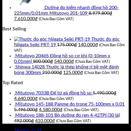
Dưỡng đo kiểm nhanh đồng hồ 200-
225mm/0.01mm Mitutoyo 201-109
8.979.800
₫
Giá
Giá
7.610.000
₫
(Chưa Bao Gồm VAT)
gốc
hiện
Best Selling
là:
tại
8.979.800₫.
là:
Thước đo góc
7.610.000₫.
Giá
Giá
Niigata Seiki PRT-19
175.000
₫
140.000
₫
(Chưa Bao Gồm
gốc
hiện
VAT)
là:
tại
Mitutoyo 2046S Đồng hồ so cơ khí (0-10mm x
Giá
Giá
175.000₫.
là:
0.01mm)
800.000
₫
540.000
₫
(Chưa Bao Gồm VAT)
gốc
hiện
140.000₫.
Shinwa 14028 Thước lá thép khổng rỉ bề mặt đánh
là:
Giá
tại
Giá
bóng 300mm
210.000
₫
125.000
₫
(Chưa Bao Gồm VAT)
800.000₫.
gốc
là:
hiện
Top Rated
là:
540.000₫.
tại
210.000₫.
là:
Mitutoyo 7033B Đế từ gá đồng hồ so
5.490.000
₫
125.000₫.
Giá
Giá
4.640.000
₫
(Chưa Bao Gồm VAT)
gốc
hiện
Mitutoyo 145-188 Panme đo trong 75-100mm x 0.01
là:
tại
Giá
Giá
5.496.000
₫
4.580.000
₫
(Chưa Bao Gồm VAT)
5.490.000₫.
là:
gốc
hiện
Mitutoyo 188-101 Bộ dưỡng đo ren 4-42TPI (30 lá)
Giá
4.640.000₫.
là:
Giá
tại
492.000
₫
410.000
₫
(Chưa Bao Gồm VAT)
gốc
5.496.000₫.
hiện
là:
TRANG CHỦ