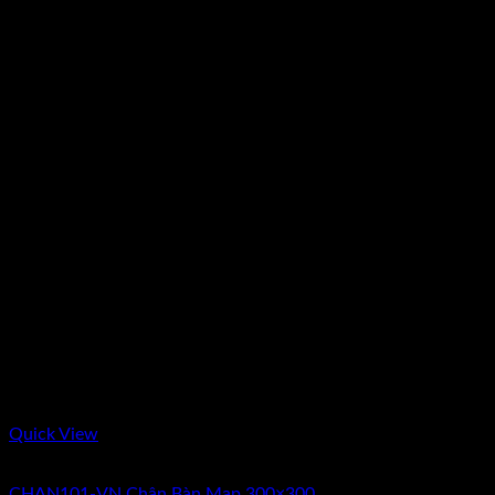
Quick View
Hết hàng
CHAN101-VN Chân Bàn Map 300×300