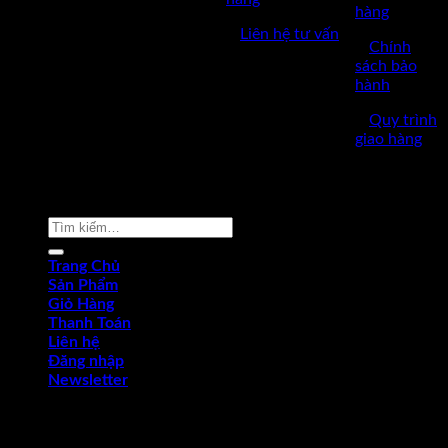
hàng
✅Thời làm việc: 8h-17h từ thứ
✅
Liên hệ tư vấn
2 đến thứ 7.
✅
Chính
sách bảo
hành
✅
Quy trình
giao hàng
Copyright © 2022 by dungcukythuat.com. All rights reserved
Tìm
kiếm:
Trang Chủ
Sản Phẩm
Giỏ Hàng
Thanh Toán
Liên hệ
Đăng nhập
Newsletter
Đăng nhập