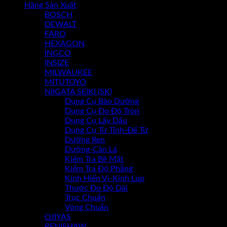
Hãng Sản Xuất
BOSCH
Chưa có sản phẩm trong giỏ hàng.
DEWALT
FARO
HEXAGON
INGCO
INSIZE
MILWAUKEE
MITUTOYO
NIIGATA SEIKI (SK)
Dụng Cụ Bảo Dưỡng
Dụng Cụ Đo Độ Tròn
Dụng Cụ Lấy Dấu
Dụng Cụ Từ Tính-Đế Từ
Dưỡng Ren
Dưỡng-Căn Lá
Kiểm Tra Bề Mặt
Kiểm Tra Độ Phẳng
Kính Hiển Vi-Kính Lúp
Thước Đo Độ Dài
Trục Chuẩn
Vòng Chuẩn
OJIYAS
RENISHAW