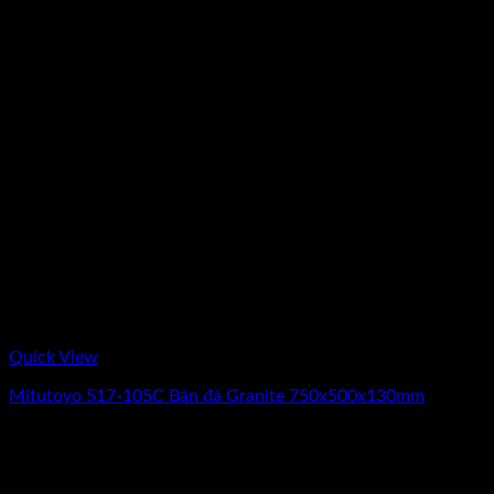
Quick View
Mitutoyo 517-105C Bàn đá Granite 750x500x130mm
Giá
Giá
22.280.000
₫
21.180.000
₫
(Chưa Bao Gồm VAT)
gốc
hiện
-8%
là:
tại