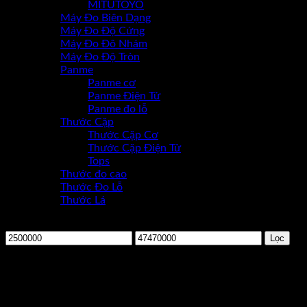
MITUTOYO
Máy Đo Biên Dạng
Máy Đo Độ Cứng
Máy Đo Đô Nhám
Máy Đo Độ Tròn
Panme
Panme cơ
Panme Điện Tử
Panme đo lỗ
Thước Cặp
Thước Cặp Cơ
Thước Cặp Điện Tử
Tops
Thước đo cao
Thước Đo Lỗ
Thước Lá
Lọc theo giá
Giá
Giá
Lọc
thấp
cao
-30%
nhất
nhất