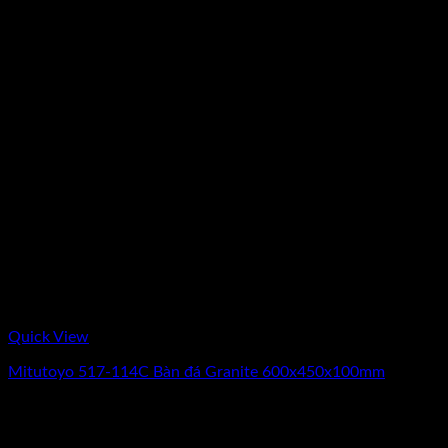
Quick View
Mitutoyo 517-114C Bàn đá Granite 600x450x100mm
Giá
Giá
15.680.000
₫
14.850.000
₫
(Chưa Bao Gồm VAT)
gốc
hiện
1
là:
tại