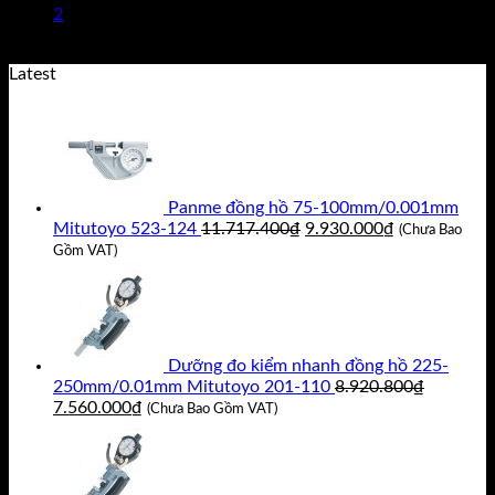
2
15.680.000₫.
là:
14.850.000₫.
Latest
Panme đồng hồ 75-100mm/0.001mm
Giá
Giá
Mitutoyo 523-124
11.717.400
₫
9.930.000
₫
(Chưa Bao
gốc
hiện
Gồm VAT)
là:
tại
11.717.400₫.
là:
9.930.000₫.
Dưỡng đo kiểm nhanh đồng hồ 225-
250mm/0.01mm Mitutoyo 201-110
8.920.800
₫
Giá
Giá
7.560.000
₫
(Chưa Bao Gồm VAT)
gốc
hiện
là:
tại
8.920.800₫.
là:
7.560.000₫.