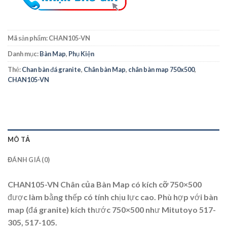
Mã sản phẩm:
CHAN105-VN
Danh mục:
Bàn Map
,
Phụ Kiện
Thẻ:
Chan bàn đá granite
,
Chân bàn Map
,
chân bàn map 750x500
,
CHAN105-VN
MÔ TẢ
ĐÁNH GIÁ (0)
CHAN105-VN Chân của Bàn Map có kích cỡ 750×500
được làm bằng thếp có tính chịu lực cao. Phù hợp với bàn
map (đá granite) kích thước 750×500 như Mitutoyo 517-
305, 517-105.