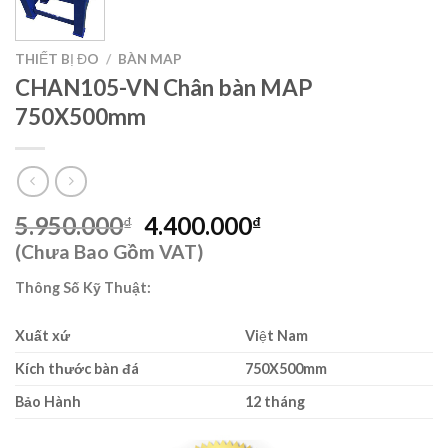
THIẾT BỊ ĐO
/
BÀN MAP
CHAN105-VN Chân bàn MAP
750X500mm
Giá
Giá
5.950.000
4.400.000
₫
₫
gốc
hiện
(Chưa Bao Gồm VAT)
là:
tại
Thông Số Kỹ Thuật:
5.950.000₫.
là:
4.400.000₫.
Xuất xứ
Việt Nam
Kích thước bàn đá
750X500mm
Bảo Hành
12 tháng