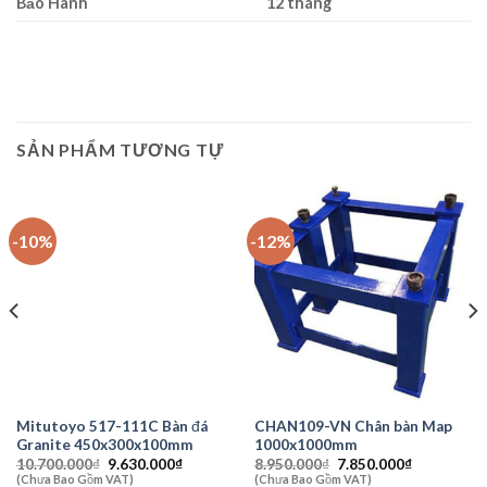
Bảo Hành
12 tháng
SẢN PHẨM TƯƠNG TỰ
-10%
-12%
Mitutoyo 517-111C Bàn đá
CHAN109-VN Chân bàn Map
Granite 450x300x100mm
1000x1000mm
Giá
Giá
Giá
Giá
10.700.000
₫
9.630.000
₫
8.950.000
₫
7.850.000
₫
gốc
hiện
gốc
hiện
(Chưa Bao Gồm VAT)
(Chưa Bao Gồm VAT)