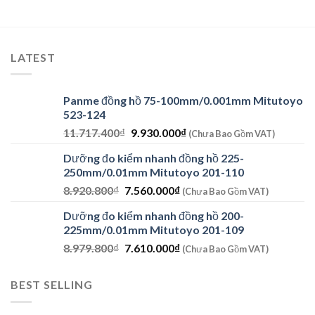
là:
tại
là:
tại
10.700.000₫.
là:
8.950.000₫.
là:
.000₫.
9.630.000₫.
7.850.000₫
LATEST
Panme đồng hồ 75-100mm/0.001mm Mitutoyo
523-124
Giá
Giá
11.717.400
₫
9.930.000
₫
(Chưa Bao Gồm VAT)
gốc
hiện
Dưỡng đo kiểm nhanh đồng hồ 225-
là:
tại
250mm/0.01mm Mitutoyo 201-110
11.717.400₫.
là:
Giá
Giá
8.920.800
₫
7.560.000
₫
9.930.000₫.
(Chưa Bao Gồm VAT)
gốc
hiện
Dưỡng đo kiểm nhanh đồng hồ 200-
là:
tại
225mm/0.01mm Mitutoyo 201-109
8.920.800₫.
là:
Giá
Giá
8.979.800
₫
7.610.000
₫
7.560.000₫.
(Chưa Bao Gồm VAT)
gốc
hiện
là:
tại
BEST SELLING
8.979.800₫.
là:
7.610.000₫.