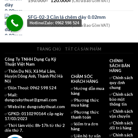
150.000
₫
120.000
2.978.500₫.
₫
là:
(Chưa Bao Gồm VAT)
gốc
hiện
2.590.000₫.
là:
tại
SFG-02-3 Căn lá chêm dày 0.02mm
150.000₫.
là:
Hotline/Zalo: 0962 598 524
Giá
Giá
425.500
₫
370.000
₫
120.000₫.
(Chưa Bao Gồm VAT)
gốc
hiện
là:
tại
425.500₫.
là:
TRANG CHỦ
TẤT CẢ SẢN PHẨM
370.000₫.
Công Ty TNHH Dụng Cụ Kỹ
CHÍNH
Thuật Việt Nam
SÁCH BÁN
HÀNG
✅Thôn Du Nội, Xã Mai Lâm,
Huyện Đông Anh, Thành Phố Hà
CHĂM SÓC
✅
Chính sách
Nội
KHÁCH HÀNG
quy định
chung
✅Điện Thoại: 0962 598 524
✅Hướng dẫn mua
hàng
✅
Chính sách
✅Mail:
bảo mật
dungcukythuat@gmail.com
✅
Phương thức
thông tin
mua hàng
✅Website:
dungcukythuat.com
✅
Chính sách
✅
Phương thức
✅GPKD: 0110290164 cấp ngày
vận chuyển
thanh toán
17/03/2023
✅
Chính sách
✅
kiểm tra đơn
✅Thời làm việc: 8h-17h từ thứ 2
đổi trả hàng
hàng
đến thứ 7.
✅
Chính sách
✅
Liên hệ tư vấn