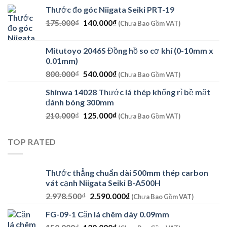
Thước đo góc Niigata Seiki PRT-19
Giá
Giá
175.000
₫
140.000
₫
(Chưa Bao Gồm VAT)
gốc
hiện
là:
tại
Mitutoyo 2046S Đồng hồ so cơ khí (0-10mm x
175.000₫.
là:
0.01mm)
140.000₫.
Giá
Giá
800.000
₫
540.000
₫
(Chưa Bao Gồm VAT)
gốc
hiện
Shinwa 14028 Thước lá thép khổng rỉ bề mặt
là:
tại
đánh bóng 300mm
800.000₫.
là:
Giá
Giá
210.000
₫
125.000
₫
540.000₫.
(Chưa Bao Gồm VAT)
gốc
hiện
là:
tại
TOP RATED
210.000₫.
là:
125.000₫.
Thước thẳng chuẩn dài 500mm thép carbon
vát cạnh Niigata Seiki B-A500H
Giá
Giá
2.978.500
₫
2.590.000
₫
(Chưa Bao Gồm VAT)
gốc
hiện
FG-09-1 Căn lá chêm dày 0.09mm
là:
tại
Giá
Giá