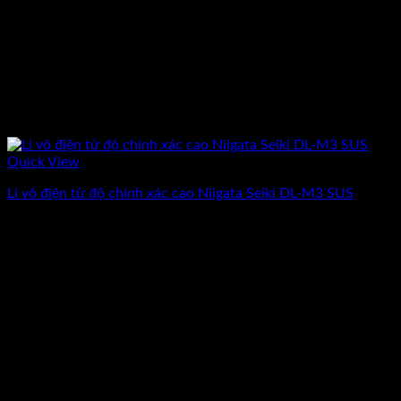
Quick View
Li vô điện tử độ chính xác cao Niigata Seiki DL-M3 SUS
Giá
Giá
26.864.000
₫
23.360.000
₫
(Chưa Bao Gồm VAT)
gốc
hiện
-13%
là:
tại
26.864.000₫.
là:
23.360.000₫.