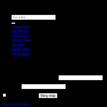
Copyright © 2022 by dungcukythuat.com. All rights reserved
Tìm
kiếm:
Trang Chủ
Sản Phẩm
Giỏ Hàng
Thanh Toán
Liên hệ
Đăng nhập
Newsletter
Đăng nhập
Tên tài khoản hoặc địa chỉ email
*
Mật khẩu
*
Ghi nhớ mật khẩu
Đăng nhập
Quên mật khẩu?