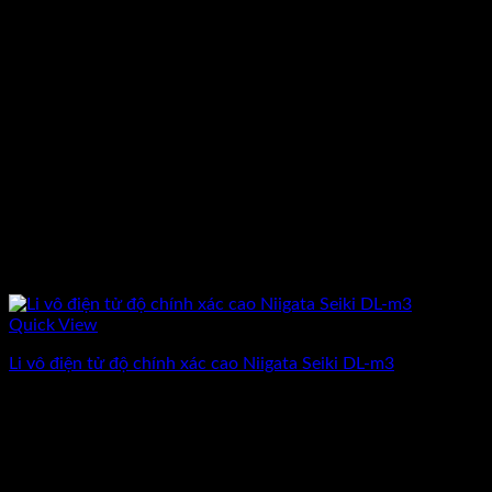
Quick View
Li vô điện tử độ chính xác cao Niigata Seiki DL-m3
Giá
Giá
21.884.500
₫
19.030.000
₫
(Chưa Bao Gồm VAT)
gốc
hiện
-13%
là:
tại
21.884.500₫.
là:
19.030.000₫.