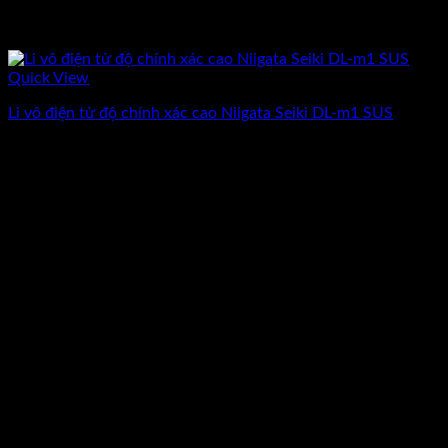
Quick View
Li vô điện tử độ chính xác cao Niigata Seiki DL-m1 SUS
Giá
Giá
22.885.000
₫
19.900.000
₫
(Chưa Bao Gồm VAT)
gốc
hiện
-13%
là:
tại
22.885.000₫.
là:
19.900.000₫.