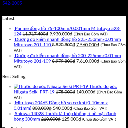
542-2005
Giá
Giá
5.475.000
₫
4.380.000
₫
(Chưa Bao Gồm VAT)
gốc
hiện
Latest
là:
tại
Panme đồng hồ 75-100mm/0.001mm Mitutoyo 523-
5.475.000₫.
là:
Giá
Giá
124
11.717.400
₫
9.930.000
₫
4.380.000₫.
(Chưa Bao Gồm VAT)
gốc
hiện
Dưỡng đo kiểm nhanh đồng hồ 225-250mm/0.01mm
là:
tại
Giá
Giá
Mitutoyo 201-110
8.920.800
₫
7.560.000
₫
(Chưa Bao Gồm
11.717.400₫.
là:
gốc
hiện
VAT)
9.930.000₫.
là:
tại
Dưỡng đo kiểm nhanh đồng hồ 200-225mm/0.01mm
8.920.800₫.
Giá
là:
Giá
Mitutoyo 201-109
8.979.800
₫
7.610.000
₫
(Chưa Bao Gồm
gốc
7.560.000₫.
hiện
VAT)
là:
tại
Best Selling
8.979.800₫.
là:
7.610.000₫.
Thước đo góc
Giá
Giá
Niigata Seiki PRT-19
175.000
₫
140.000
₫
(Chưa Bao Gồm
gốc
hiện
VAT)
là:
tại
Mitutoyo 2046S Đồng hồ so cơ khí (0-10mm x
Giá
Giá
175.000₫.
là:
0.01mm)
800.000
₫
540.000
₫
(Chưa Bao Gồm VAT)
gốc
hiện
140.000₫.
Shinwa 14028 Thước lá thép khổng rỉ bề mặt đánh
là:
Giá
tại
Giá
bóng 300mm
210.000
₫
125.000
₫
(Chưa Bao Gồm VAT)
800.000₫.
gốc
là:
hiện