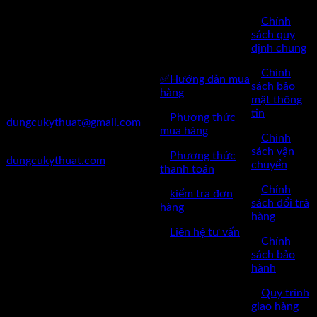
Kỹ Thuật Việt Nam
CHĂM SÓC
✅
Chính
✅Thôn Du Nội, Xã Mai Lâm,
KHÁCH
sách quy
Huyện Đông Anh, Thành Phố
định chung
HÀNG
Hà Nội
✅
Chính
✅Hướng dẫn mua
✅Điện Thoại: 0962 598 524
sách bảo
hàng
mật thông
✅Mail:
tin
✅
Phương thức
dungcukythuat@gmail.com
mua hàng
✅
Chính
✅Website:
sách vận
✅
Phương thức
dungcukythuat.com
chuyển
thanh toán
✅GPKD: 0110290164 cấp
✅
Chính
✅
kiểm tra đơn
ngày 17/03/2023
sách đổi trả
hàng
hàng
✅Thời làm việc: 8h-17h từ thứ
✅
Liên hệ tư vấn
2 đến thứ 7.
✅
Chính
sách bảo
hành
✅
Quy trình
giao hàng