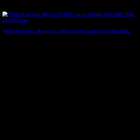
Quick View
Thiết bị đo góc điện tử 0-180º có từ Niigata Seiki BB-180L
Giá
Giá
1.900.000
₫
1.520.000
₫
(Chưa Bao Gồm VAT)
gốc
hiện
-13%
là:
tại
1.900.000₫.
là:
1.520.000₫.