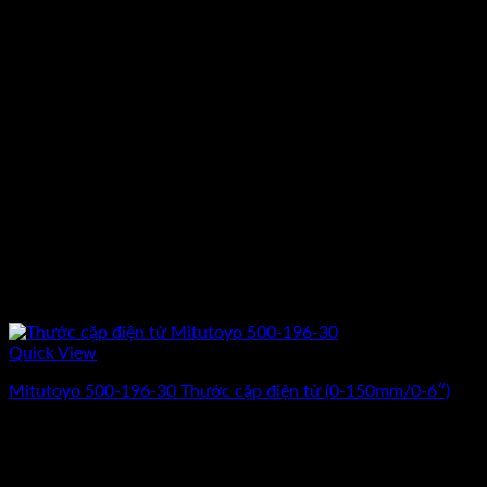
Quick View
Mitutoyo 500-196-30 Thước cặp điện tử (0-150mm/0-6″)
Giá
Giá
2.760.000
₫
2.300.000
₫
(Chưa Bao Gồm VAT)
gốc
hiện
-11%
là:
tại