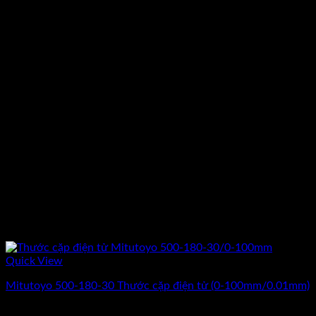
Quick View
Mitutoyo 500-180-30 Thước cặp điện tử (0-100mm/0.01mm)
Giá
Giá
2.690.000
₫
2.200.000
₫
(Chưa Bao Gồm VAT)