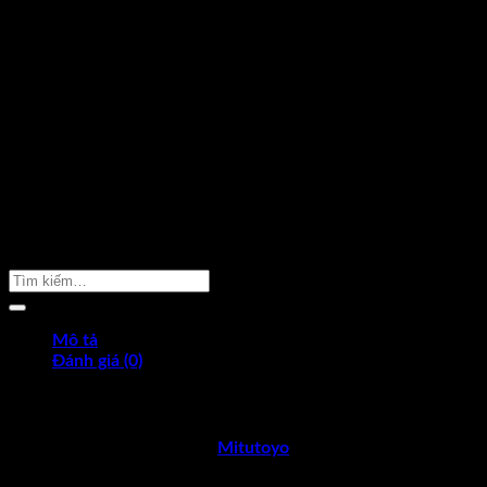
GIÁ TỐT NHẤT THỊ TRƯỜNG
Cam kết luôn mang lại sản phẩm
chất lượng với giá tốt nhất.
ĐỔI TRẢ TRONG 7 NGÀY
Khi hàng bị sai mẫu, lỗi kỹ thuật được
đỗi hàng trong 7 ngày –
Xem thêm
GIAO HÀNG MIỄN PHÍ
Giao hàng miễn phí cho đơn hàng
trên 2.000.000 –
Xem thêm
TƯ VẤN MIỄN PHÍ 24/7
Hotline. 096 2598 524
Sản Phẩm Cần Tìm
Mô tả
Đánh giá (0)
THÔNG SỐ KỸ THUẬT
Thước cặp điện tử Mitutoyo 500-704-20
Nhà sản xuất
Mitutoyo
Xuất xứ
Nhật Bản