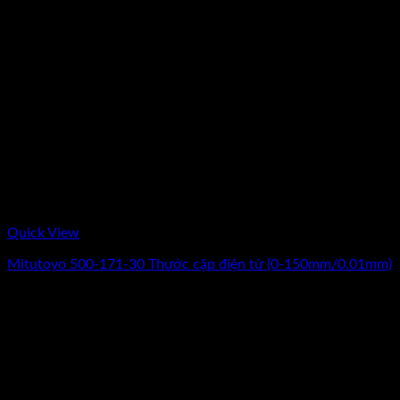
Quick View
Mitutoyo 500-171-30 Thước cặp điện tử (0-150mm/0.01mm)
Giá
Giá
3.180.000
₫
2.650.000
₫
(Chưa Bao Gồm VAT)
gốc
hiện
-17%
là:
tại
3.180.000₫.
là:
2.650.000₫.