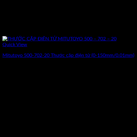
Quick View
Mitutoyo 500-702-20 Thước cặp điện tử (0-150mm/0.01mm)
Giá
Giá
3.060.000
₫
2.550.000
₫
(Chưa Bao Gồm VAT)
gốc
hiện
-17%
là:
tại
3.060.000₫.
là:
2.550.000₫.