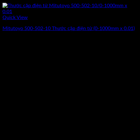
Quick View
Mitutoyo 500-502-10 Thước cặp điện tử (0-1000mm x 0.‎01)
Giá
Giá
28.010.000
₫
23.800.000
₫
(Chưa Bao Gồm VAT)
gốc
hiện
-13%
là:
tại
28.010.000₫.
là:
23.800.000₫.