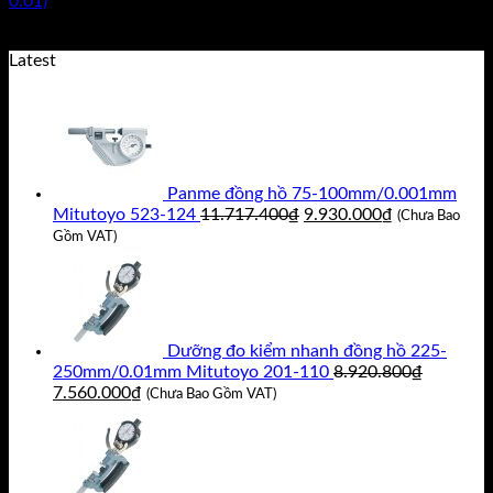
0.01)
Giá
Giá
29.784.000
₫
24.820.000
₫
(Chưa Bao Gồm VAT)
gốc
hiện
Latest
là:
tại
29.784.000₫.
là:
24.820.000₫.
Panme đồng hồ 75-100mm/0.001mm
Giá
Giá
Mitutoyo 523-124
11.717.400
₫
9.930.000
₫
(Chưa Bao
gốc
hiện
Gồm VAT)
là:
tại
11.717.400₫.
là:
9.930.000₫.
Dưỡng đo kiểm nhanh đồng hồ 225-
250mm/0.01mm Mitutoyo 201-110
8.920.800
₫
Giá
Giá
7.560.000
₫
(Chưa Bao Gồm VAT)
gốc
hiện
là:
tại
8.920.800₫.
là:
7.560.000₫.