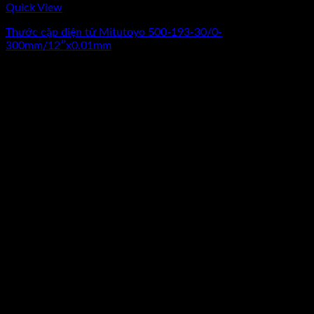
Quick View
Thước cặp điện tử Mitutoyo 500-193-30/0-
300mm/12″x0.01mm
Giá
Giá
8.640.000
₫
7.650.000
₫
(Chưa Bao Gồm VAT)
gốc
hiện
-17%
là:
tại
8.640.000₫.
là:
7.650.000₫.