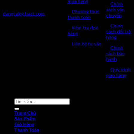
mua hàng
✅
Chính
✅Website:
sách vận
✅
Phương thức
dungcukythuat.com
chuyển
thanh toán
✅GPKD: 0110290164 cấp
✅
Chính
✅
kiểm tra đơn
ngày 17/03/2023
sách đổi trả
hàng
hàng
✅Thời làm việc: 8h-17h từ thứ
✅
Liên hệ tư vấn
2 đến thứ 7.
✅
Chính
sách bảo
hành
✅
Quy trình
giao hàng
Copyright © 2022 by dungcukythuat.com. All rights reserved
Tìm
kiếm:
Trang Chủ
Sản Phẩm
Giỏ Hàng
Thanh Toán