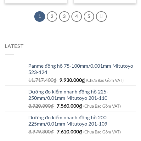
3.980.000₫.
là:
2.690.000₫.
là:
3.620.000₫.
2.200.0
1
2
3
4
5
LATEST
Panme đồng hồ 75-100mm/0.001mm Mitutoyo
523-124
Giá
Giá
11.717.400
₫
9.930.000
₫
(Chưa Bao Gồm VAT)
gốc
hiện
Dưỡng đo kiểm nhanh đồng hồ 225-
là:
tại
250mm/0.01mm Mitutoyo 201-110
11.717.400₫.
là:
Giá
Giá
8.920.800
₫
7.560.000
₫
9.930.000₫.
(Chưa Bao Gồm VAT)
gốc
hiện
Dưỡng đo kiểm nhanh đồng hồ 200-
là:
tại
225mm/0.01mm Mitutoyo 201-109
8.920.800₫.
là:
Giá
Giá
8.979.800
₫
7.610.000
₫
7.560.000₫.
(Chưa Bao Gồm VAT)
gốc
hiện