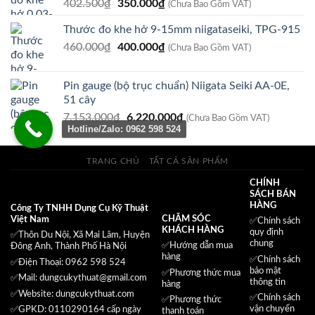
Giá
Giá
402.500
₫
350.000
₫
(Chưa Bao Gồm VAT)
gốc
hiện
Thước đo khe hở 9-15mm niigataseiki, TPG-915
là:
tại
Giá
Giá
460.000
₫
402.500₫.
400.000
₫
là:
(Chưa Bao Gồm VAT)
gốc
hiện
350.000₫.
là:
tại
Pin gauge (bộ trục chuẩn) Niigata Seiki AA-0E,
460.000₫.
là:
51 cây
400.000₫.
Giá
Giá
7.153.000
₫
6.220.000
₫
(Chưa Bao Gồm VAT)
Hotline/Zalo: 0962 598 524
gốc
hiện
là:
tại
7.153.000₫.
là:
TRANG CHỦ
TẤT CẢ SẢN PHẨM
6.220.000₫.
CHÍNH
SÁCH BÁN
HÀNG
Công Ty TNHH Dụng Cụ Kỹ Thuật
CHĂM SÓC
Việt Nam
✅
Chính sách
KHÁCH HÀNG
quy định
✅Thôn Du Nội, Xã Mai Lâm, Huyện
chung
✅Hướng dẫn mua
Đông Anh, Thành Phố Hà Nội
hàng
✅
Chính sách
✅Điện Thoại: 0962 598 524
bảo mật
✅
Phương thức mua
✅Mail:
dungcukythuat@gmail.com
thông tin
hàng
✅Website:
dungcukythuat.com
✅
Chính sách
✅
Phương thức
vận chuyển
✅GPKD: 0110290164 cấp ngày
thanh toán