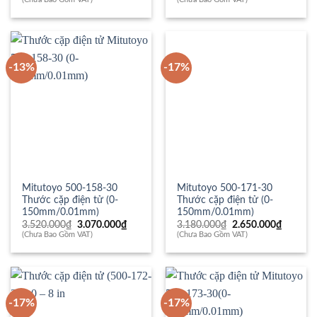
là:
tại
là:
tại
8.256.000₫.
là:
7.240.000₫.
là:
6.880.000₫.
6.440.0
-13%
-17%
Mitutoyo 500-158-30
Mitutoyo 500-171-30
Thước cặp điện tử (0-
Thước cặp điện tử (0-
150mm/0.01mm)
150mm/0.01mm)
Giá
Giá
Giá
Giá
3.520.000
₫
3.070.000
₫
3.180.000
₫
2.650.000
₫
gốc
hiện
gốc
hiện
(Chưa Bao Gồm VAT)
(Chưa Bao Gồm VAT)
là:
tại
là:
tại
3.520.000₫.
là:
3.180.000₫.
là:
3.070.000₫.
2.650.0
-17%
-17%