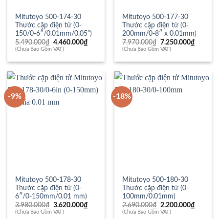
Mitutoyo 500-174-30
Mitutoyo 500-177-30
Thước cặp điện tử (0-
Thước cặp điện tử (0-
150/0-6″/0.01mm/0.05”)
200mm/0-8″ x 0.01mm)
Giá
Giá
Giá
Giá
5.490.000
₫
4.460.000
₫
7.970.000
₫
7.250.000
₫
gốc
hiện
gốc
hiện
(Chưa Bao Gồm VAT)
(Chưa Bao Gồm VAT)
là:
tại
là:
tại
5.490.000₫.
là:
7.970.000₫.
là:
4.460.000₫.
7.250.0
-9%
-18%
Mitutoyo 500-178-30
Mitutoyo 500-180-30
Thước cặp điện tử (0-
Thước cặp điện tử (0-
6″/0-150mm/0.01 mm)
100mm/0.01mm)
Giá
Giá
Giá
Giá
3.980.000
₫
3.620.000
₫
2.690.000
₫
2.200.000
₫
gốc
hiện
gốc
hiện
(Chưa Bao Gồm VAT)
(Chưa Bao Gồm VAT)
là:
tại
là:
tại