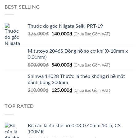
là:
tại
BEST SELLING
8.979.800₫.
là:
7.610.000₫.
Thước đo góc Niigata Seiki PRT-19
Giá
Giá
175.000
₫
140.000
₫
(Chưa Bao Gồm VAT)
gốc
hiện
là:
tại
Mitutoyo 2046S Đồng hồ so cơ khí (0-10mm x
175.000₫.
là:
0.01mm)
140.000₫.
Giá
Giá
800.000
₫
540.000
₫
(Chưa Bao Gồm VAT)
gốc
hiện
Shinwa 14028 Thước lá thép khổng rỉ bề mặt
là:
tại
đánh bóng 300mm
800.000₫.
là:
Giá
Giá
210.000
₫
125.000
₫
540.000₫.
(Chưa Bao Gồm VAT)
gốc
hiện
là:
tại
TOP RATED
210.000₫.
là:
125.000₫.
Bộ căn lá đo khe hở 0.03-0.40mm 10 lá, CS-
100MR