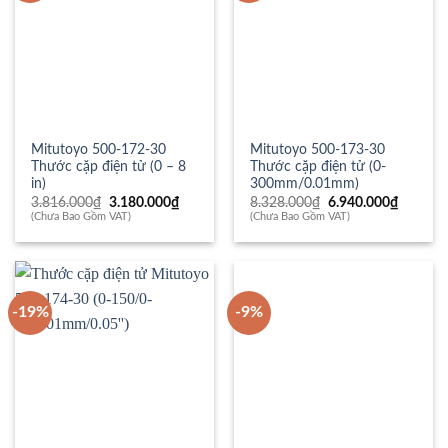
Mitutoyo 500-172-30
Mitutoyo 500-173-30
Thước cặp điện tử (0 – 8
Thước cặp điện tử (0-
in)
300mm/0.01mm)
Giá
Giá
Giá
Giá
3.816.000
₫
3.180.000
₫
8.328.000
₫
6.940.000
₫
gốc
hiện
gốc
hiện
(Chưa Bao Gồm VAT)
(Chưa Bao Gồm VAT)
là:
tại
là:
tại
3.816.000₫.
là:
8.328.000₫.
là:
3.180.000₫.
6.940.0
-19%
-9%