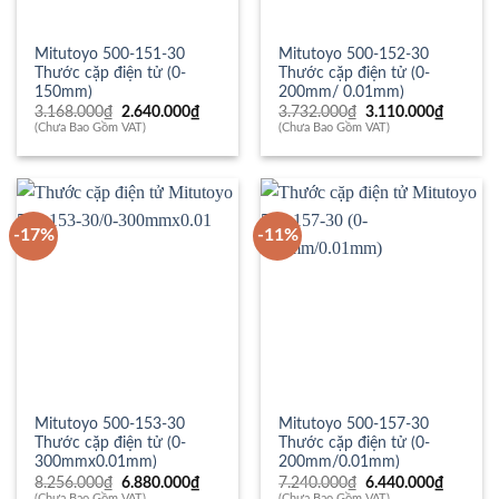
Mitutoyo 500-151-30
Mitutoyo 500-152-30
Thước cặp điện tử (0-
Thước cặp điện tử (0-
150mm)
200mm/ 0.01mm)
Giá
Giá
Giá
Giá
3.168.000
₫
2.640.000
₫
3.732.000
₫
3.110.000
₫
gốc
hiện
gốc
hiện
(Chưa Bao Gồm VAT)
(Chưa Bao Gồm VAT)
là:
tại
là:
tại
3.168.000₫.
là:
3.732.000₫.
là:
2.640.000₫.
3.110.0
-17%
-11%
Mitutoyo 500-153-30
Mitutoyo 500-157-30
Thước cặp điện tử (0-
Thước cặp điện tử (0-
300mmx0.01mm)
200mm/0.01mm)
Giá
Giá
Giá
Giá
8.256.000
₫
6.880.000
₫
7.240.000
₫
6.440.000
₫
gốc
hiện
gốc
hiện
(Chưa Bao Gồm VAT)
(Chưa Bao Gồm VAT)