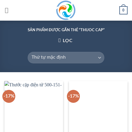
Skip
0
to
content
SẢN PHẨM ĐƯỢC GẮN THẺ “THUOC CAP”
LỌC
-17%
-17%