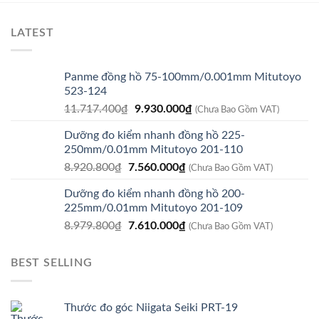
LATEST
Panme đồng hồ 75-100mm/0.001mm Mitutoyo
523-124
Giá
Giá
11.717.400
₫
9.930.000
₫
(Chưa Bao Gồm VAT)
gốc
hiện
Dưỡng đo kiểm nhanh đồng hồ 225-
là:
tại
250mm/0.01mm Mitutoyo 201-110
11.717.400₫.
là:
Giá
Giá
8.920.800
₫
7.560.000
₫
9.930.000₫.
(Chưa Bao Gồm VAT)
gốc
hiện
Dưỡng đo kiểm nhanh đồng hồ 200-
là:
tại
225mm/0.01mm Mitutoyo 201-109
8.920.800₫.
là:
Giá
Giá
8.979.800
₫
7.610.000
₫
7.560.000₫.
(Chưa Bao Gồm VAT)
gốc
hiện
là:
tại
BEST SELLING
8.979.800₫.
là:
7.610.000₫.
Thước đo góc Niigata Seiki PRT-19