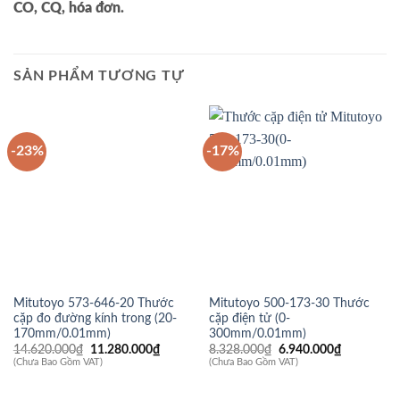
CO, CQ, hóa đơn.
SẢN PHẨM TƯƠNG TỰ
-23%
-17%
Mitutoyo 573-646-20 Thước
Mitutoyo 500-173-30 Thước
cặp đo đường kính trong (20-
cặp điện tử (0-
170mm/0.01mm)
300mm/0.01mm)
Giá
Giá
Giá
Giá
14.620.000
₫
11.280.000
₫
8.328.000
₫
6.940.000
₫
gốc
hiện
gốc
hiện
(Chưa Bao Gồm VAT)
(Chưa Bao Gồm VAT)
là:
tại
là:
tại
14.620.000₫.
là:
8.328.000₫.
là:
11.280.000₫.
6.940.000