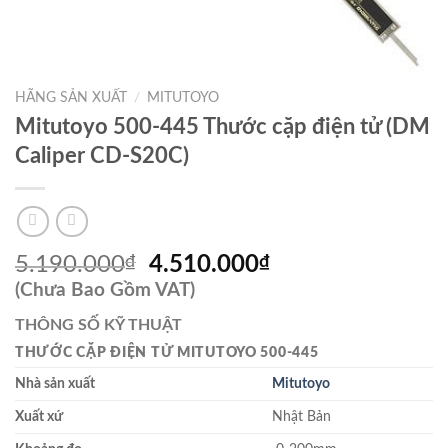
HÃNG SẢN XUẤT
/
MITUTOYO
Mitutoyo 500-445 Thước cặp điện tử (DM
Caliper CD-S20C)
Giá
Giá
5.190.000
₫
4.510.000
₫
gốc
hiện
(Chưa Bao Gồm VAT)
là:
tại
THÔNG SỐ KỸ THUẬT
5.190.000₫.
là:
THƯỚC CẶP ĐIỆN TỬ MITUTOYO 500-445
4.510.000₫.
Nhà sản xuất
Mitutoyo
Xuất xứ
Nhật Bản