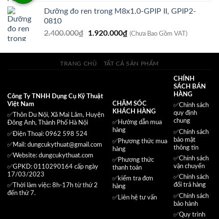
gốc
hiện
Dưỡng đo ren trong M8x1.0-GPIP II, GPIP2-
là:
tại
0810
18.375.000₫.
là:
Giá
Giá
2.400.000
₫
1.920.000
₫
14.700.000₫.
(Chưa Bao Gồm VAT)
gốc
hiện
là:
tại
2.400.000₫.
là:
TRANG CHỦ
TẤT CẢ SẢN PHẨM
1.920.000₫.
CHÍNH
SÁCH BÁN
HÀNG
Công Ty TNHH Dụng Cụ Kỹ Thuật
CHĂM SÓC
Việt Nam
✅
Chính sách
KHÁCH HÀNG
quy định
✅Thôn Du Nội, Xã Mai Lâm, Huyện
chung
✅Hướng dẫn mua
Đông Anh, Thành Phố Hà Nội
hàng
✅
Chính sách
✅Điện Thoại: 0962 598 524
bảo mật
✅
Phương thức mua
✅Mail:
dungcukythuat@gmail.com
thông tin
hàng
✅Website:
dungcukythuat.com
✅
Chính sách
✅
Phương thức
vận chuyển
✅GPKD: 0110290164 cấp ngày
thanh toán
17/03/2023
✅
Chính sách
✅
kiểm tra đơn
đổi trả hàng
✅Thời làm việc: 8h-17h từ thứ 2
hàng
đến thứ 7.
✅
Chính sách
✅
Liên hệ tư vấn
bảo hành
✅
Quy trình