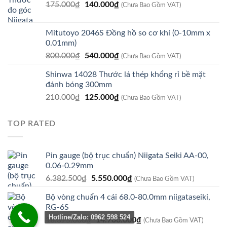
Giá
Giá
175.000
₫
140.000
₫
(Chưa Bao Gồm VAT)
gốc
hiện
là:
tại
Mitutoyo 2046S Đồng hồ so cơ khí (0-10mm x
175.000₫.
là:
0.01mm)
140.000₫.
Giá
Giá
800.000
₫
540.000
₫
(Chưa Bao Gồm VAT)
gốc
hiện
Shinwa 14028 Thước lá thép khổng rỉ bề mặt
là:
tại
đánh bóng 300mm
800.000₫.
là:
Giá
Giá
210.000
₫
125.000
₫
540.000₫.
(Chưa Bao Gồm VAT)
gốc
hiện
là:
tại
TOP RATED
210.000₫.
là:
125.000₫.
Pin gauge (bộ trục chuẩn) Niigata Seiki AA-00,
0.06-0.29mm
Giá
Giá
6.382.500
₫
5.550.000
₫
(Chưa Bao Gồm VAT)
gốc
hiện
Bộ vòng chuẩn 4 cái 68.0-80.0mm niigataseiki,
là:
tại
RG-6S
6.382.500₫.
là:
Hotline/Zalo: 0962 598 524
Giá
Giá
18.375.000
₫
14.700.000
₫
5.550.000₫.
(Chưa Bao Gồm VAT)