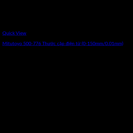
Quick View
Mitutoyo 500-776 Thước cặp điện tử (0-150mm/0.01mm)
Giá
Giá
6.070.000
₫
4.750.000
₫
(Chưa Bao Gồm VAT)
gốc
hiện
-17%
là:
tại
6.070.000₫.
là:
4.750.000₫.