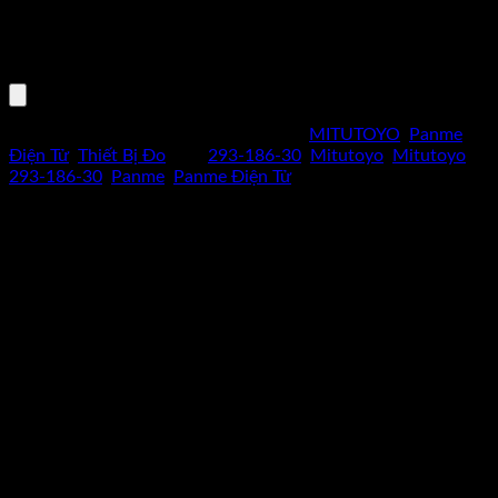
Xin liên hệ
hotline: 0962 598 524
hoặc nhấp vào biểu tượng
"NHẬN BÁO GIÁ" để được báo giá, tình trạng tồn kho cũng như
thông số kỹ thuật chính xác.
Mã sản phẩm:
293-186-30
Danh mục:
MITUTOYO
,
Panme
Điện Tử
,
Thiết Bị Đo
Thẻ:
293-186-30
,
Mitutoyo
,
Mitutoyo
293-186-30
,
Panme
,
Panme Điện Tử
CAM KẾT HÀNG CHÍNH HÃNG
Hoàn tiền gấp 10 lần nếu phát hiện
dungcukythuat.com là hàng giả.
GIÁ TỐT NHẤT THỊ TRƯỜNG
Cam kết luôn mang lại sản phẩm
chất lượng với giá tốt nhất.
ĐỔI TRẢ TRONG 7 NGÀY
Khi hàng bị sai mẫu, lỗi kỹ thuật được
đỗi hàng trong 7 ngày –
Xem thêm
GIAO HÀNG MIỄN PHÍ