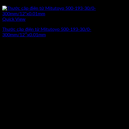
Quick View
Thước cặp điện tử Mitutoyo 500-193-30/0-
300mm/12″x0.01mm
Giá
Giá
8.640.000
₫
7.650.000
₫
(Chưa Bao Gồm VAT)
gốc
hiện
-21%
là:
tại
8.640.000₫.
là:
7.650.000₫.