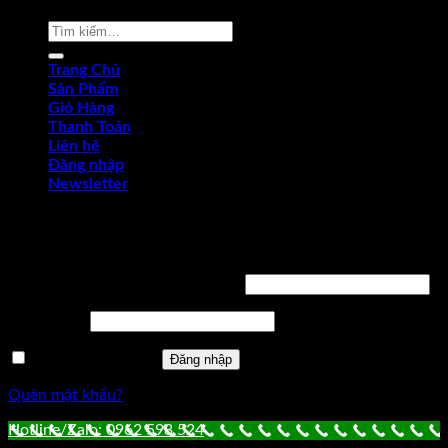
Tìm
kiếm:
Trang Chủ
Sản Phẩm
Giỏ Hàng
Thanh Toán
Liên hệ
Đăng nhập
Newsletter
Đăng nhập
Tên tài khoản hoặc địa chỉ email
*
Mật khẩu
*
Ghi nhớ mật khẩu
Đăng nhập
Quên mật khẩu?
Hotline/Zalo: 0962 598 524