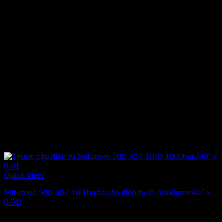
Quick View
Mitutoyo 500-507-10 Thước cặp điện tử (0-1000mm/40″ x
0.01)
Giá
Giá
29.784.000
₫
24.820.000
₫
(Chưa Bao Gồm VAT)