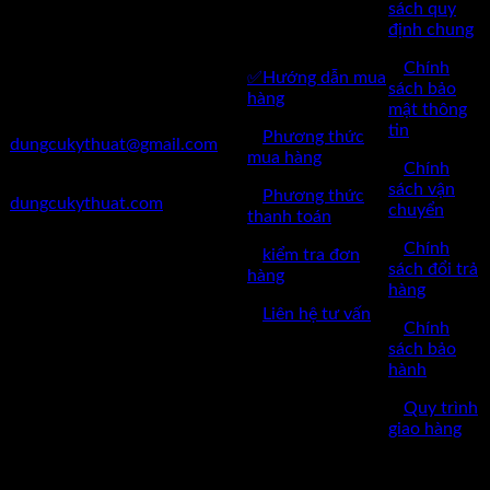
✅Thôn Du Nội, Xã Mai Lâm,
KHÁCH
sách quy
Huyện Đông Anh, Thành Phố
định chung
HÀNG
Hà Nội
✅
Chính
✅Hướng dẫn mua
✅Điện Thoại: 0962 598 524
sách bảo
hàng
mật thông
✅Mail:
tin
✅
Phương thức
dungcukythuat@gmail.com
mua hàng
✅
Chính
✅Website:
sách vận
✅
Phương thức
dungcukythuat.com
chuyển
thanh toán
✅GPKD: 0110290164 cấp
✅
Chính
✅
kiểm tra đơn
ngày 17/03/2023
sách đổi trả
hàng
hàng
✅Thời làm việc: 8h-17h từ thứ
✅
Liên hệ tư vấn
2 đến thứ 7.
✅
Chính
sách bảo
hành
✅
Quy trình
giao hàng
Copyright © 2022 by dungcukythuat.com. All rights reserved