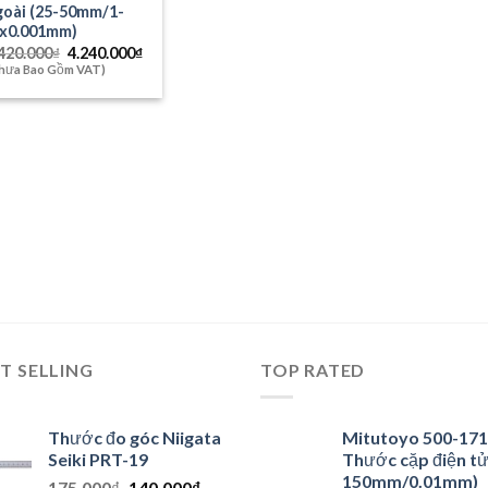
goài (25-50mm/1-
″x0.001mm)
Giá
Giá
420.000
₫
4.240.000
₫
gốc
hiện
hưa Bao Gồm VAT)
là:
tại
5.420.000₫.
là:
4.240.000₫.
T SELLING
TOP RATED
Thước đo góc Niigata
Mitutoyo 500-171
Seiki PRT-19
Thước cặp điện tử
150mm/0.01mm)
Giá
Giá
175.000
₫
140.000
₫