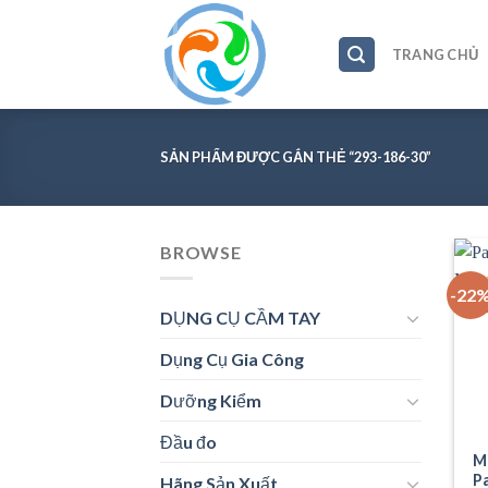
Skip
to
TRANG CHỦ
content
SẢN PHẨM ĐƯỢC GẮN THẺ “293-186-30”
BROWSE
-22
DỤNG CỤ CẦM TAY
Dụng Cụ Gia Công
Dưỡng Kiểm
Đầu đo
M
P
Hãng Sản Xuất