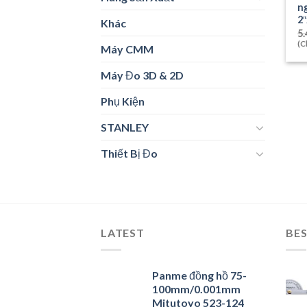
n
2
Khác
5.
(C
Máy CMM
Máy Đo 3D & 2D
Phụ Kiện
STANLEY
Thiết Bị Đo
LATEST
BES
Panme đồng hồ 75-
100mm/0.001mm
Mitutoyo 523-124