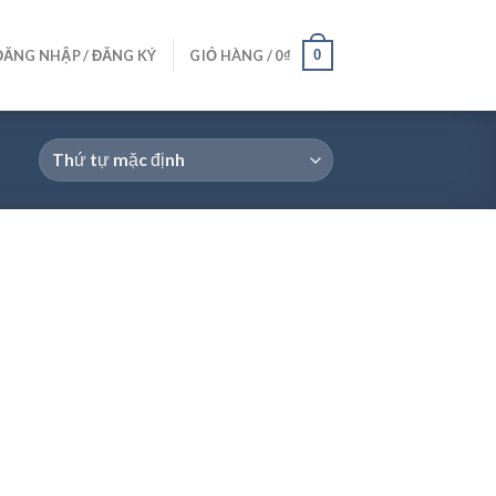
0
ĐĂNG NHẬP / ĐĂNG KÝ
GIỎ HÀNG /
0
₫