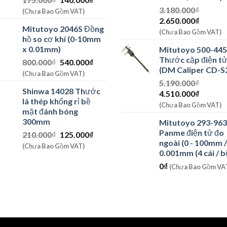
gốc
hiện
3.180.000
₫
(Chưa Bao Gồm VAT)
Giá
Giá
là:
tại
2.650.000
₫
Mitutoyo 2046S Đồng
gốc
hiện
175.000₫.
là:
(Chưa Bao Gồm VAT)
hồ so cơ khí (0-10mm
là:
tại
140.000₫.
x 0.01mm)
Mitutoyo 500-445
3.180.000₫.
là:
Thước cặp điện t
Giá
Giá
800.000
₫
540.000
₫
2.650.0
(DM Caliper CD-S
gốc
hiện
(Chưa Bao Gồm VAT)
là:
tại
5.190.000
₫
Shinwa 14028 Thước
Giá
Giá
800.000₫.
là:
4.510.000
₫
lá thép khổng rỉ bề
gốc
hiện
540.000₫.
(Chưa Bao Gồm VAT)
mặt đánh bóng
là:
tại
300mm
Mitutoyo 293-963
5.190.000₫.
là:
Panme điện tử đo
Giá
Giá
210.000
₫
125.000
₫
4.510.0
ngoài (0 - 100mm /
gốc
hiện
(Chưa Bao Gồm VAT)
0.001mm (4 cái / b
là:
tại
210.000₫.
là:
0
₫
(Chưa Bao Gồm VA
125.000₫.