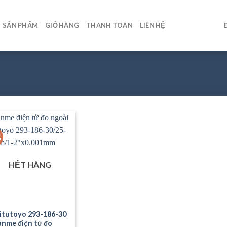
SẢN PHẨM
GIỎ HÀNG
THANH TOÁN
LIÊN HỆ
%
HẾT HÀNG
itutoyo 293-186-30
anme điện tử đo