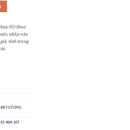
.8mm x 0.01 (Full Set)) số lượng
G
thay đổi theo
oặc nhấp vào
iá, tình trạng
xác.
,
MITUTOYO
,
513-404-10T