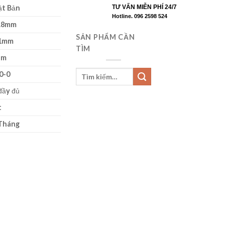
ật Bản
TƯ VẤN MIỄN PHÍ 24/7
Hotline. 096 2598 524
0.8mm
SẢN PHẨM CẦN
01mm
TÌM
μm
0-0
đầy đủ
t
Tháng