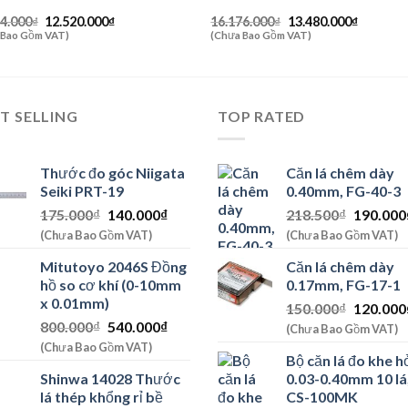
Giá
Giá
Giá
Giá
24.000
₫
12.520.000
₫
16.176.000
₫
13.480.000
₫
gốc
hiện
gốc
hiện
 Bao Gồm VAT)
(Chưa Bao Gồm VAT)
là:
tại
là:
tại
15.024.000₫.
là:
16.176.000₫.
là:
12.520.000₫.
13.480.0
T SELLING
TOP RATED
Thước đo góc Niigata
Căn lá chêm dày
Seiki PRT-19
0.40mm, FG-40-3
Giá
Giá
Giá
175.000
₫
140.000
₫
218.500
₫
190.000
gốc
hiện
gốc
(Chưa Bao Gồm VAT)
(Chưa Bao Gồm VAT)
là:
tại
là:
Mitutoyo 2046S Đồng
Căn lá chêm dày
175.000₫.
là:
218.500
hồ so cơ khí (0-10mm
0.17mm, FG-17-1
140.000₫.
x 0.01mm)
Giá
150.000
₫
120.000
Giá
Giá
800.000
₫
540.000
₫
gốc
(Chưa Bao Gồm VAT)
gốc
hiện
là:
(Chưa Bao Gồm VAT)
Bộ căn lá đo khe h
là:
tại
150.000
Shinwa 14028 Thước
0.03-0.40mm 10 lá
800.000₫.
là:
lá thép khổng rỉ bề
CS-100MK
540.000₫.