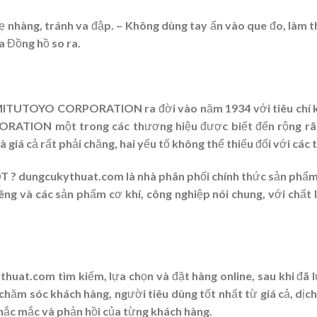
nhẹ nhàng, tránh va đập. – Không dùng tay ấn vào que đo, là
a Đồng hồ so ra.
 MITUTOYO CORPORATION ra đời vào năm 1934 với tiêu chí k
ATION một trong các thương hiệu được biết đến rộng rãi t
 giá cả rất phải chăng, hai yếu tố không thể thiếu đối với cá
0T
? dungcukythuat.com là nhà phân phối chính thức sản ph
 và các sản phẩm cơ khí, công nghiệp nói chung, với chất l
huat.com tìm kiếm, lựa chọn và đặt hàng online, sau khi đã
 chăm sóc khách hàng, người tiêu dùng tốt nhất từ giá cả, dịch
thắc mắc và phản hồi của từng khách hàng.