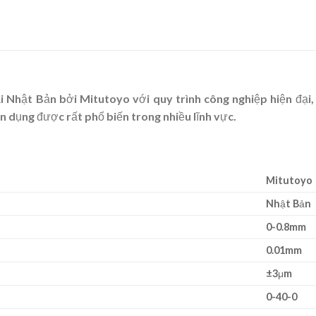
 Nhật Bản bởi Mitutoyo với quy trình công nghiệp hiện đại,
 dụng được rất phổ biến trong nhiều lĩnh vực.
Mitutoyo
Nhật Bản
0-0.8mm
0.01mm
±3μm
0-40-0