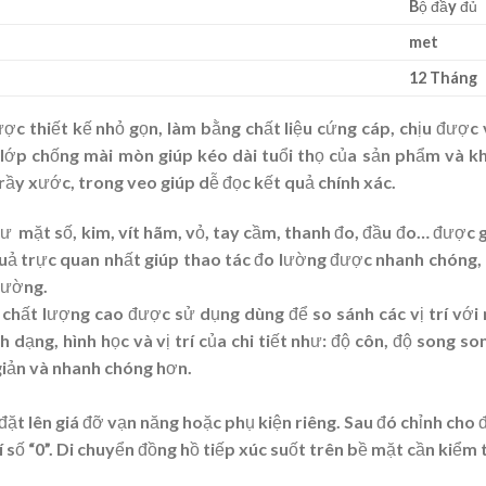
Bộ đầy đủ
met
12 Tháng
ợc thiết kế nhỏ gọn, làm bằng chất liệu cứng cáp, chịu được
ớp chống mài mòn giúp kéo dài tuổi thọ của sản phẩm và 
rầy xước, trong veo giúp dễ đọc kết quả chính xác.
như mặt số, kim, vít hãm, vỏ, tay cầm, thanh đo, đầu đo… được g
quả trực quan nhất giúp thao tác đo lường được nhanh chóng, c
trường.
 chất lượng cao được sử dụng dùng để so sánh các vị trí với
nh dạng, hình học và vị trí của chi tiết như: độ côn, độ son
 giản và nhanh chóng hơn.
đặt lên giá đỡ vạn năng hoặc phụ kiện riêng. Sau đó chỉnh cho đâ
í số “0”. Di chuyển đồng hồ tiếp xúc suốt trên bề mặt cần kiểm 