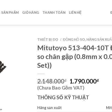
SẢN PHẨM
GIỎ HÀNG
THANH TOÁN
LIÊN HỆ
THIẾT BỊ ĐO
/
ĐỒNG HỒ SO, HÃNG SẢN XU
Mitutoyo 513-404-10T 
so chân gập (0.8mm x 0.0
Set))
Giá
Giá
2.148.000
1.790.000
₫
₫
gốc
hiện
(Chưa Bao Gồm VAT)
là:
tại
THÔNG SỐ KỸ THUẬT
2.148.000₫.
là:
1.79
Hãng sản xuất
Mi