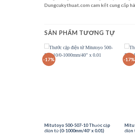
Dungcukythuat.com cam kết cung cấp hà
SẢN PHẨM TƯƠNG TỰ
-17%
-17%
-20 Thước cặp đo
Mitutoyo 500-507-10 Thước cặp
Mitu
 (20-
điện tử (0-1000mm/40″ x 0.01)
điện