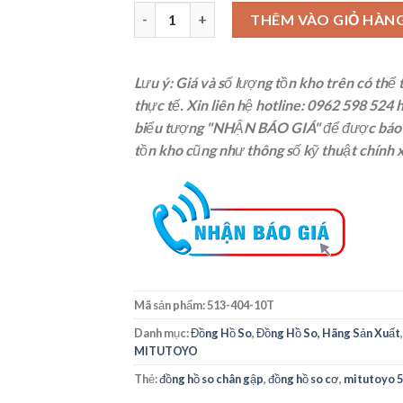
Mitutoyo 513-404-10T Đồng hồ so chân gập (0
THÊM VÀO GIỎ HÀN
Lưu ý: Giá và số lượng tồn kho trên có thể 
thực tế. Xin liên hệ
hotline: 0962 598 524
h
biểu tượng "NHẬN BÁO GIÁ" để được báo g
tồn kho cũng như thông số kỹ thuật chính 
Mã sản phẩm:
513-404-10T
Danh mục:
Đồng Hồ So
,
Đồng Hồ So, Hãng Sản Xuất
MITUTOYO
Thẻ:
đồng hồ so chân gập
,
đồng hồ so cơ
,
mitutoyo 