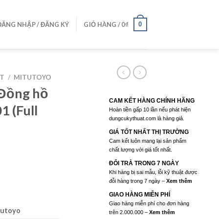
0
ĐĂNG NHẬP / ĐĂNG KÝ
GIỎ HÀNG /
0
₫
ẤT
/
MITUTOYO
Đồng hồ
CAM KẾT HÀNG CHÍNH HÃNG
1 (Full
Hoàn tiền gấp 10 lần nếu phát hiện
dungcukythuat.com là hàng giả.
GIÁ TỐT NHẤT THỊ TRƯỜNG
Cam kết luôn mang lại sản phẩm
chất lượng với giá tốt nhất.
ĐỔI TRẢ TRONG 7 NGÀY
Khi hàng bị sai mẫu, lỗi kỹ thuật được
đỗi hàng trong 7 ngày –
Xem thêm
GIAO HÀNG MIỄN PHÍ
0.000₫.
Giao hàng miễn phí cho đơn hàng
tutoyo
trên 2.000.000 –
Xem thêm