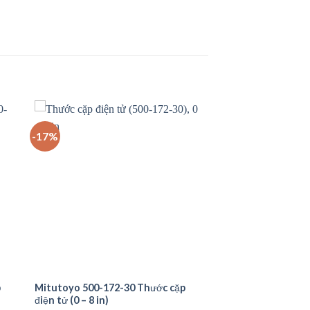
-17%
p
Mitutoyo 500-172-30 Thước cặp
điện tử (0 – 8 in)