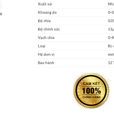
Xuất xứ
Nh
Khoảng đo
0-
Độ chia
0.
Độ chính xác
±3
Vạch chia
0-4
Loại
Bộ 
Hệ đơn vị
me
Bảo hành
12 