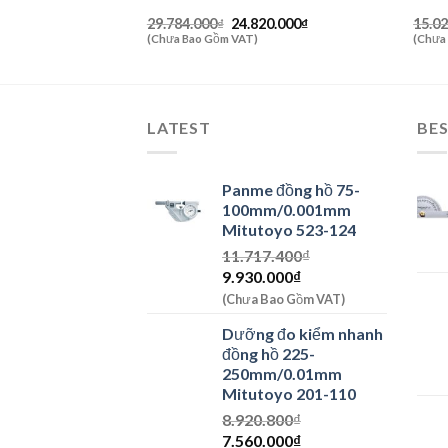
Giá
Giá
Giá
0.000
₫
29.784.000
₫
24.820.000
₫
15.0
hiện
gốc
hiện
(Chưa Bao Gồm VAT)
(Chưa
tại
là:
tại
0.000₫.
là:
29.784.000₫.
là:
11.280.000₫.
24.820.000₫.
LATEST
BES
Panme đồng hồ 75-
100mm/0.001mm
Mitutoyo 523-124
11.717.400
₫
Giá
Giá
9.930.000
₫
gốc
hiện
(Chưa Bao Gồm VAT)
là:
tại
Dưỡng đo kiểm nhanh
11.717.400₫.
là:
đồng hồ 225-
9.930.000₫.
250mm/0.01mm
Mitutoyo 201-110
8.920.800
₫
Giá
Giá
7.560.000
₫