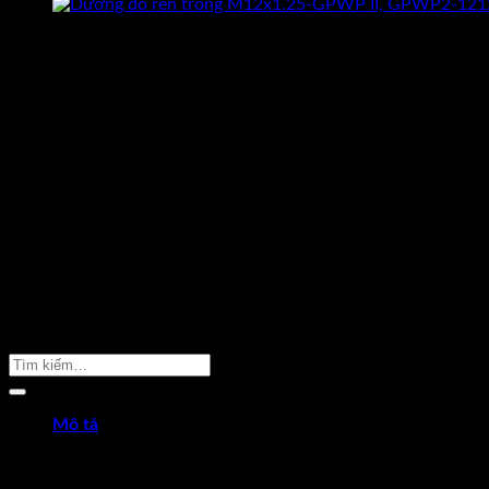
Sản Phẩm Cần Tìm
Mô tả
Dưỡng đo ren trong M12x1.5-GPWP II
Chiều dài L: 105mm