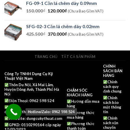
FG-09-1 Căn lá chêm dày 0.09mm
là:
tại
Giá
Giá
150.000
₫
120.000
2.978.500₫.
₫
là:
(Chưa Bao Gồm VAT)
gốc
hiện
2.590.000₫.
là:
tại
SFG-02-3 Căn lá chêm dày 0.02mm
150.000₫.
là:
Giá
Giá
425.500
₫
370.000
₫
120.000₫.
(Chưa Bao Gồm VAT)
gốc
hiện
là:
tại
425.500₫.
là:
TRANG CHỦ
TẤT CẢ SẢN PHẨM
370.000₫.
CHÍNH
SÁCH BÁN
Công Ty TNHH Dụng Cụ Kỹ
HÀNG
Thuật Việt Nam
Chính
Thôn Du Nội, Xã Mai Lâm,
sách quy
Huyện Đông Anh, Thành Phố Hà
CHĂM SÓC
định chung
Nội
KHÁCH HÀNG
Chính
Điện Thoại: 0962 598 524
Hướng dẫn mua
sách bảo
hàng
mật thông
Mail:
tin
dungcukythuat@gmail.com
Hotline/Zalo: 0962 598 524
Phương thức
mua hàng
Chính
Website:
dungcukythuat.com
sách vận
Phương thức
GPKD: 0110290164 cấp ngày
chuyển
thanh toán
17/03/2023