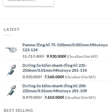
là:
tại
14.196.000₫.
là:
11.830.000₫.
LATEST
Panme đồng hồ 75-100mm/0.001mm Mitutoyo
523-124
Giá
Giá
11.717.400
₫
9.930.000
₫
(Chưa Bao Gồm VAT)
gốc
hiện
Dưỡng đo kiểm nhanh đồng hồ 225-
là:
tại
250mm/0.01mm Mitutoyo 201-110
11.717.400₫.
là:
Giá
Giá
8.920.800
₫
7.560.000
₫
9.930.000₫.
(Chưa Bao Gồm VAT)
gốc
hiện
Dưỡng đo kiểm nhanh đồng hồ 200-
là:
tại
225mm/0.01mm Mitutoyo 201-109
8.920.800₫.
là:
Giá
Giá
8.979.800
₫
7.610.000
₫
7.560.000₫.
(Chưa Bao Gồm VAT)
gốc
hiện
là:
tại
BEST SELLING