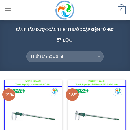
Skip
0
to
content
SẢN PHẨM ĐƯỢC GẮN THẺ “THƯỚC CẶP ĐIỆN TỬ 450”
LỌC
-21%
-16%