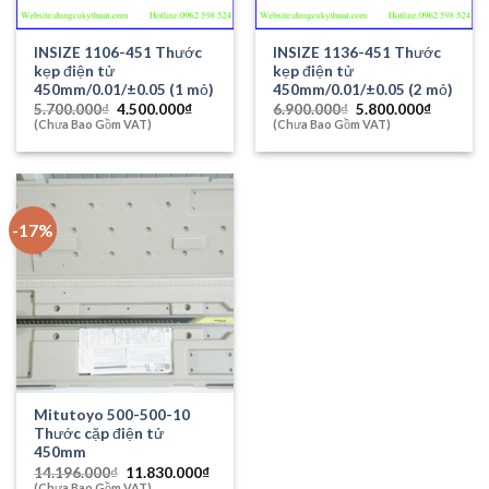
INSIZE 1106-451 Thước
INSIZE 1136-451 Thước
kẹp điện tử
kẹp điện tử
450mm/0.01/±0.05 (1 mỏ)
450mm/0.01/±0.05 (2 mỏ)
Giá
Giá
Giá
Giá
5.700.000
₫
4.500.000
₫
6.900.000
₫
5.800.000
₫
gốc
hiện
gốc
hiện
(Chưa Bao Gồm VAT)
(Chưa Bao Gồm VAT)
là:
tại
là:
tại
5.700.000₫.
là:
6.900.000₫.
là:
4.500.000₫.
5.800.00
-17%
Mitutoyo 500-500-10
Thước cặp điện tử
450mm
Giá
Giá
14.196.000
₫
11.830.000
₫
gốc
hiện
(Chưa Bao Gồm VAT)