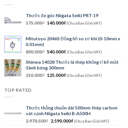
8.979.800₫.
là:
7.610.000₫.
Thước đo góc Niigata Seiki PRT-19
Giá
Giá
175.000
₫
140.000
₫
(Chưa Bao Gồm VAT)
gốc
hiện
là:
tại
Mitutoyo 2046S Đồng hồ so cơ khí (0-10mm x
175.000₫.
là:
0.01mm)
140.000₫.
Giá
Giá
800.000
₫
540.000
₫
(Chưa Bao Gồm VAT)
gốc
hiện
Shinwa 14028 Thước lá thép khổng rỉ bề mặt
là:
tại
đánh bóng 300mm
800.000₫.
là:
Giá
Giá
210.000
₫
125.000
₫
540.000₫.
(Chưa Bao Gồm VAT)
gốc
hiện
là:
tại
TOP RATED
210.000₫.
là:
125.000₫.
Thước thẳng chuẩn dài 500mm thép carbon
vát cạnh Niigata Seiki B-A500H
Giá
Giá
2.978.500
₫
2.590.000
₫
(Chưa Bao Gồm VAT)
gốc
hiện