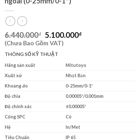
ngoài (0-25mm/0-1″)
Giá
Giá
6.440.000
5.100.000
₫
₫
gốc
hiện
(Chưa Bao Gồm VAT)
là:
tại
THÔNG SỐ KỸ THUẬT
6.440.000₫.
là:
5.100.000₫.
Hãng sản xuất
Mitutoyo
Xuất xứ
Nhật Bản
Khoảng đo
0-25mm/0-1″
Độ chia
0.00005″/0.001mm
Độ chính xác
±0.00005″
Cổng SPC
Có
Hệ
In/Met
Tiêu Chuẩn
IP 65