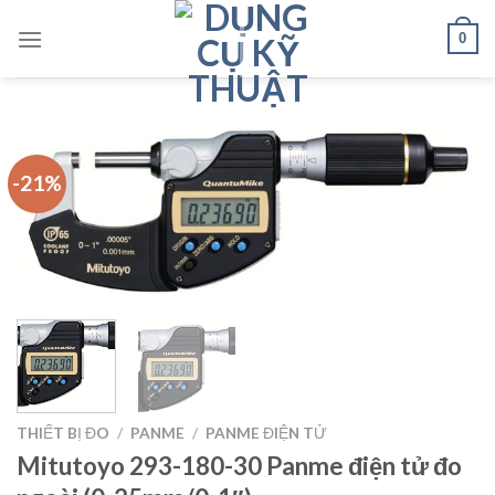
Skip
0
to
content
-21%
THIẾT BỊ ĐO
/
PANME
/
PANME ĐIỆN TỬ
Mitutoyo 293-180-30 Panme điện tử đo