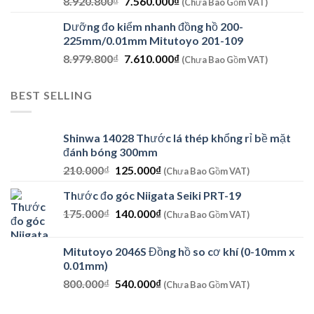
Giá
Giá
8.920.800
₫
7.560.000
₫
9.930.000₫.
(Chưa Bao Gồm VAT)
gốc
hiện
Dưỡng đo kiểm nhanh đồng hồ 200-
là:
tại
225mm/0.01mm Mitutoyo 201-109
8.920.800₫.
là:
Giá
Giá
8.979.800
₫
7.610.000
₫
7.560.000₫.
(Chưa Bao Gồm VAT)
gốc
hiện
là:
tại
BEST SELLING
8.979.800₫.
là:
7.610.000₫.
Shinwa 14028 Thước lá thép khổng rỉ bề mặt
đánh bóng 300mm
Giá
Giá
210.000
₫
125.000
₫
(Chưa Bao Gồm VAT)
gốc
hiện
Thước đo góc Niigata Seiki PRT-19
là:
tại
Giá
Giá
175.000
₫
210.000₫.
140.000
₫
là:
(Chưa Bao Gồm VAT)
gốc
hiện
125.000₫.
là:
tại
Mitutoyo 2046S Đồng hồ so cơ khí (0-10mm x
175.000₫.
là:
0.01mm)
140.000₫.
Giá
Giá
800.000
₫
540.000
₫
(Chưa Bao Gồm VAT)
gốc
hiện
là:
tại