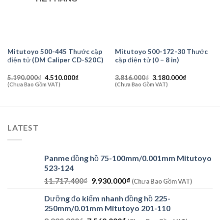
Mitutoyo 500-445 Thước cặp
Mitutoyo 500-172-30 Thước
điện tử (DM Caliper CD-S20C)
cặp điện tử (0 – 8 in)
Giá
Giá
Giá
Giá
5.190.000
₫
4.510.000
₫
3.816.000
₫
3.180.000
₫
gốc
hiện
gốc
hiện
(Chưa Bao Gồm VAT)
(Chưa Bao Gồm VAT)
là:
tại
là:
tại
5.190.000₫.
là:
3.816.000₫.
là:
4.510.000₫.
3.180.000₫
LATEST
Panme đồng hồ 75-100mm/0.001mm Mitutoyo
523-124
Giá
Giá
11.717.400
₫
9.930.000
₫
(Chưa Bao Gồm VAT)
gốc
hiện
Dưỡng đo kiểm nhanh đồng hồ 225-
là:
tại
250mm/0.01mm Mitutoyo 201-110
11.717.400₫.
là: