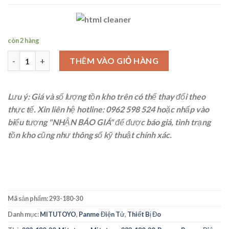
còn 2 hàng
Mitutoyo 293-180-30 Panme điện tử đo ngoài (0-25mm/0-1") số
THÊM VÀO GIỎ HÀNG
Lưu ý: Giá và số lượng tồn kho trên có thể thay đổi theo
thực tế. Xin liên hệ
hotline: 0962 598 524
hoặc nhấp vào
biểu tượng "NHẬN BÁO GIÁ" để được báo giá, tình trạng
tồn kho cũng như thông số kỹ thuật chính xác.
Mã sản phẩm:
293-180-30
Danh mục:
MITUTOYO
,
Panme Điện Tử
,
Thiết Bị Đo