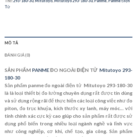
Thẻ:
293-180-30
,
Mitutoyo
,
Mitutoyo 293-180-30
,
Panme
,
Panme Điện
Tử
MÔ TẢ
ĐÁNH GIÁ (0)
SẢN PHẨM
PANME
ĐO NGOÀI ĐIỆN TỬ
Mitutoyo 293-
180-30
Sản phẩm panme đo ngoài điện tử Mitutoyo 293-180-30
là là loại thiết bị đo lường chuyên dụng rất được tin dùng
và sử dụng rộng rãi để thực hiện các loại công việc như đo
piton, đo trục khuỷa, kích thước xy lanh, máy móc… với
tính chính xác cực kỳ cao giúp cho sản phẩm rất được sử
dụng phổ biến trong nhiều loại ngành nghề và lĩnh vực
như công nghiệp, cơ khí, chế tạo, gia công. Sản phẩm