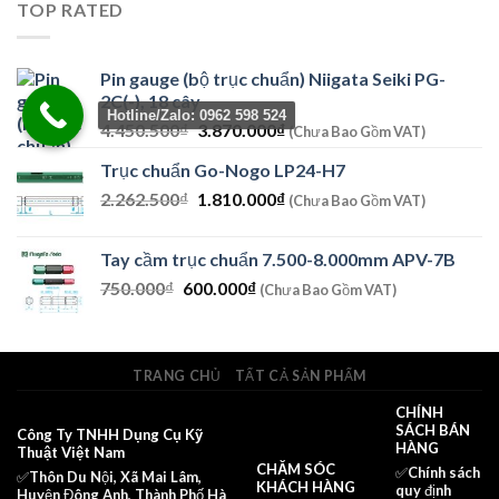
TOP RATED
800.000₫.
là:
540.000₫.
Pin gauge (bộ trục chuẩn) Niigata Seiki PG-
2C(-), 18 cây
Hotline/Zalo: 0962 598 524
Giá
Giá
4.450.500
₫
3.870.000
₫
(Chưa Bao Gồm VAT)
gốc
hiện
Trục chuẩn Go-Nogo LP24-H7
là:
tại
Giá
Giá
2.262.500
₫
4.450.500₫.
1.810.000
₫
là:
(Chưa Bao Gồm VAT)
gốc
hiện
3.870.000₫.
là:
tại
Tay cầm trục chuẩn 7.500-8.000mm APV-7B
2.262.500₫.
là:
Giá
Giá
750.000
₫
600.000
₫
(Chưa Bao Gồm VAT)
1.810.000₫.
gốc
hiện
là:
tại
750.000₫.
là:
TRANG CHỦ
TẤT CẢ SẢN PHẨM
600.000₫.
CHÍNH
SÁCH BÁN
Công Ty TNHH Dụng Cụ Kỹ
HÀNG
Thuật Việt Nam
CHĂM SÓC
✅
Chính sách
✅Thôn Du Nội, Xã Mai Lâm,
KHÁCH HÀNG
quy định
Huyện Đông Anh, Thành Phố Hà