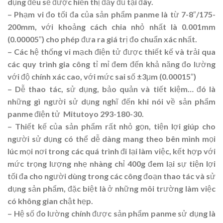
dụng đều sẽ được hiển thị đầy đủ tại đây.
– Phạm vi đo tối đa của sản phẩm panme là từ 7-8″/175-
200mm, với khoảng cách chia nhỏ nhất là 0.001mm
(0.00005″) cho phép đưa ra giá trị đo chuẩn xác nhất.
– Các hệ thống vi mạch điện tử được thiết kế và trải qua
các quy trình gia công tỉ mỉ đem đến khả năng đo lường
với độ chính xác cao, với mức sai số ±3μm (0.00015″)
– Dễ thao tác, sử dụng, bảo quản và tiết kiệm… đó là
những gì người sử dụng nghĩ đến khi nói về sản phẩm
panme điện tử Mitutoyo 293-180-30.
– Thiết kế của sản phẩm rất nhỏ gọn, tiện lợi giúp cho
người sử dụng có thể dễ dàng mang theo bên mình mọi
lúc mọi nơi trong các quá trình đi lại làm việc, kết hợp với
mức trọng lượng nhẹ nhàng chỉ 400g đem lại sự tiện lợi
tối đa cho người dùng trong các công đoạn thao tác và sử
dụng sản phẩm, đặc biệt là ở những môi trường làm việc
có không gian chật hẹp.
– Hệ số đo lường chính được sản phẩm panme sử dụng là