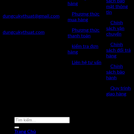
sách bảo
hàng
mật thông
✅Mail:
tin
✅
Phương thức
dungcukythuat@gmail.com
mua hàng
✅
Chính
✅Website:
sách vận
✅
Phương thức
dungcukythuat.com
chuyển
thanh toán
✅GPKD: 0110290164 cấp
✅
Chính
✅
kiểm tra đơn
ngày 17/03/2023
sách đổi trả
hàng
hàng
✅Thời làm việc: 8h-17h từ thứ
✅
Liên hệ tư vấn
2 đến thứ 7.
✅
Chính
sách bảo
hành
✅
Quy trình
giao hàng
Copyright © 2022 by dungcukythuat.com. All rights reserved
Tìm
kiếm:
Trang Chủ