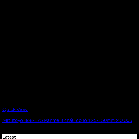
Quick View
Mitutoyo 368-175 Panme 3 chấu đo lỗ 125-150mm x 0.005
Giá
Giá
15.540.000
₫
12.950.000
₫
(Chưa Bao Gồm VAT)
gốc
hiện
Latest