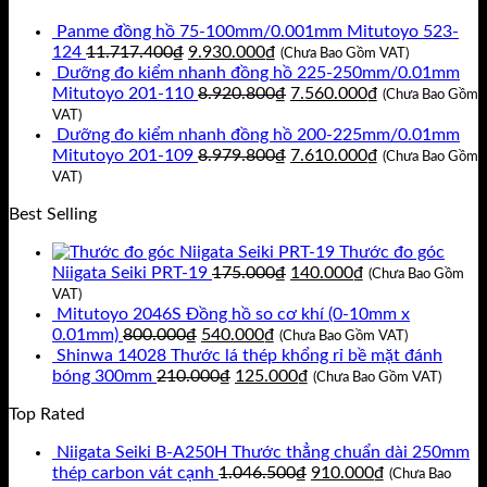
là:
tại
Panme đồng hồ 75-100mm/0.001mm Mitutoyo 523-
15.540.000₫.
là:
Giá
Giá
124
11.717.400
₫
9.930.000
₫
12.950.000₫.
(Chưa Bao Gồm VAT)
gốc
hiện
Dưỡng đo kiểm nhanh đồng hồ 225-250mm/0.01mm
là:
tại
Giá
Giá
Mitutoyo 201-110
8.920.800
₫
7.560.000
₫
(Chưa Bao Gồm
11.717.400₫.
là:
gốc
hiện
VAT)
9.930.000₫.
là:
tại
Dưỡng đo kiểm nhanh đồng hồ 200-225mm/0.01mm
8.920.800₫.
Giá
là:
Giá
Mitutoyo 201-109
8.979.800
₫
7.610.000
₫
(Chưa Bao Gồm
gốc
7.560.000₫.
hiện
VAT)
là:
tại
Best Selling
8.979.800₫.
là:
7.610.000₫.
Thước đo góc
Giá
Giá
Niigata Seiki PRT-19
175.000
₫
140.000
₫
(Chưa Bao Gồm
gốc
hiện
VAT)
là:
tại
Mitutoyo 2046S Đồng hồ so cơ khí (0-10mm x
Giá
Giá
175.000₫.
là:
0.01mm)
800.000
₫
540.000
₫
(Chưa Bao Gồm VAT)
gốc
hiện
140.000₫.
Shinwa 14028 Thước lá thép khổng rỉ bề mặt đánh
là:
Giá
tại
Giá
bóng 300mm
210.000
₫
125.000
₫
(Chưa Bao Gồm VAT)
800.000₫.
gốc
là:
hiện
Top Rated
là:
540.000₫.
tại
210.000₫.
là:
Niigata Seiki B-A250H Thước thẳng chuẩn dài 250mm
125.000₫.
Giá
Giá
thép carbon vát cạnh
1.046.500
₫
910.000
₫
(Chưa Bao