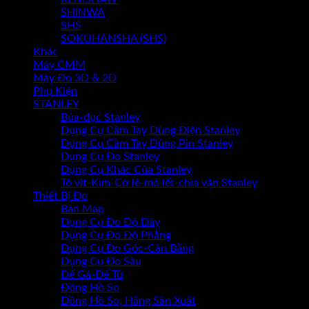
SHINWA
SHS
SOKUHANSHA (SHS)
Khác
Máy CMM
Máy Đo 3D & 2D
Phụ Kiện
STANLEY
Búa-đục Stanley
Dụng Cụ Cầm Tay Dùng Điện Stanley
Dụng Cụ Cầm Tay Dùng Pin Stanley
Dụng Cụ Đo Stanley
Dụng Cụ Khác Của Stanley
Tô vit-Kìm-Cờ lê-mỏ lết-chìa vặn Stanley
Thiết Bị Đo
Bàn Map
Dụng Cụ Đo Độ Dày
Dụng Cụ Đo Độ Phẳng
Dụng Cụ Đo Góc-Cân Bằng
Dụng Cụ Đo Sâu
Đế Gá-Đế Từ
Đồng Hồ So
Đồng Hồ So, Hãng Sản Xuất