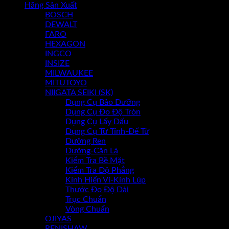
Hãng Sản Xuất
BOSCH
Chưa có sản phẩm trong giỏ hàng.
DEWALT
FARO
HEXAGON
INGCO
INSIZE
MILWAUKEE
MITUTOYO
NIIGATA SEIKI (SK)
Dụng Cụ Bảo Dưỡng
Dụng Cụ Đo Độ Tròn
Dụng Cụ Lấy Dấu
Dụng Cụ Từ Tính-Đế Từ
Dưỡng Ren
Dưỡng-Căn Lá
Kiểm Tra Bề Mặt
Kiểm Tra Độ Phẳng
Kính Hiển Vi-Kính Lúp
Thước Đo Độ Dài
Trục Chuẩn
Vòng Chuẩn
OJIYAS
RENISHAW