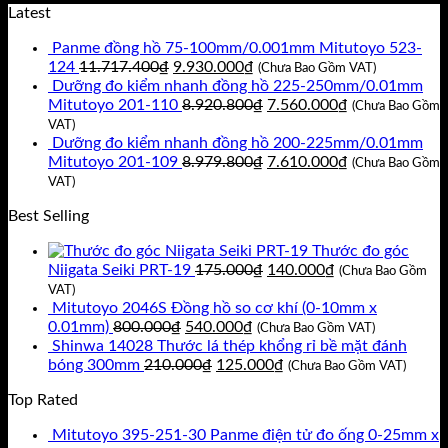
Latest
Panme đồng hồ 75-100mm/0.001mm Mitutoyo 523-
Giá
Giá
124
11.717.400
₫
9.930.000
₫
(Chưa Bao Gồm VAT)
gốc
hiện
Dưỡng đo kiểm nhanh đồng hồ 225-250mm/0.01mm
là:
tại
Giá
Giá
Mitutoyo 201-110
8.920.800
₫
7.560.000
₫
(Chưa Bao Gồm
11.717.400₫.
là:
gốc
hiện
VAT)
9.930.000₫.
là:
tại
Dưỡng đo kiểm nhanh đồng hồ 200-225mm/0.01mm
8.920.800₫.
Giá
là:
Giá
Mitutoyo 201-109
8.979.800
₫
7.610.000
₫
(Chưa Bao Gồm
gốc
7.560.000₫.
hiện
VAT)
là:
tại
Best Selling
8.979.800₫.
là:
7.610.000₫.
Thước đo góc
Giá
Giá
Niigata Seiki PRT-19
175.000
₫
140.000
₫
(Chưa Bao Gồm
gốc
hiện
VAT)
là:
tại
Mitutoyo 2046S Đồng hồ so cơ khí (0-10mm x
Giá
Giá
175.000₫.
là:
0.01mm)
800.000
₫
540.000
₫
(Chưa Bao Gồm VAT)
gốc
hiện
140.000₫.
Shinwa 14028 Thước lá thép khổng rỉ bề mặt đánh
là:
Giá
tại
Giá
bóng 300mm
210.000
₫
125.000
₫
(Chưa Bao Gồm VAT)
800.000₫.
gốc
là:
hiện
Top Rated
là:
540.000₫.
tại
210.000₫.
là:
Mitutoyo 395-251-30 Panme điện tử đo ống 0-25mm x
125.000₫.