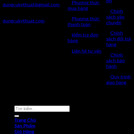
tin
✅
Phương thức
dungcukythuat@gmail.com
mua hàng
✅
Chính
✅Website:
sách vận
✅
Phương thức
dungcukythuat.com
chuyển
thanh toán
✅GPKD: 0110290164 cấp
✅
Chính
✅
kiểm tra đơn
ngày 17/03/2023
sách đổi trả
hàng
hàng
✅Thời làm việc: 8h-17h từ thứ
✅
Liên hệ tư vấn
2 đến thứ 7.
✅
Chính
sách bảo
hành
✅
Quy trình
giao hàng
Copyright © 2022 by dungcukythuat.com. All rights reserved
Tìm
kiếm:
Trang Chủ
Sản Phẩm
Giỏ Hàng