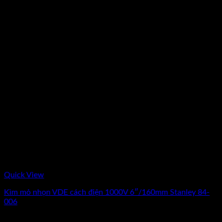
Quick View
Kìm mỏ nhọn VDE cách điện 1000V 6″/160mm Stanley 84-
006
0
₫
(Chưa Bao Gồm VAT)