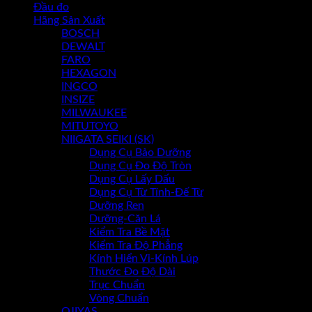
Đầu đo
Hãng Sản Xuất
Chưa có sản phẩm trong giỏ hàng.
BOSCH
DEWALT
FARO
HEXAGON
INGCO
INSIZE
MILWAUKEE
MITUTOYO
NIIGATA SEIKI (SK)
Dụng Cụ Bảo Dưỡng
Dụng Cụ Đo Độ Tròn
Dụng Cụ Lấy Dấu
Dụng Cụ Từ Tính-Đế Từ
Dưỡng Ren
Dưỡng-Căn Lá
Kiểm Tra Bề Mặt
Kiểm Tra Độ Phẳng
Kính Hiển Vi-Kính Lúp
Thước Đo Độ Dài
Trục Chuẩn
Vòng Chuẩn
OJIYAS