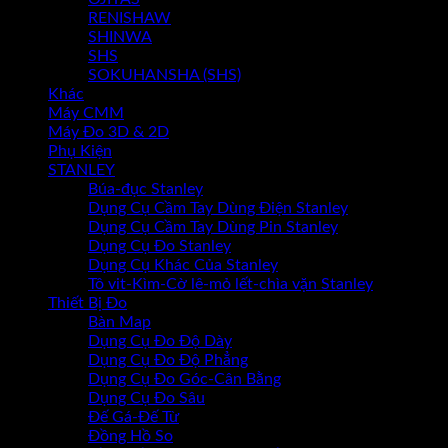
RENISHAW
SHINWA
SHS
SOKUHANSHA (SHS)
Khác
Máy CMM
Máy Đo 3D & 2D
Phụ Kiện
STANLEY
Búa-đục Stanley
Dụng Cụ Cầm Tay Dùng Điện Stanley
Dụng Cụ Cầm Tay Dùng Pin Stanley
Dụng Cụ Đo Stanley
Dụng Cụ Khác Của Stanley
Tô vit-Kìm-Cờ lê-mỏ lết-chìa vặn Stanley
Thiết Bị Đo
Bàn Map
Dụng Cụ Đo Độ Dày
Dụng Cụ Đo Độ Phẳng
Dụng Cụ Đo Góc-Cân Bằng
Dụng Cụ Đo Sâu
Đế Gá-Đế Từ
Đồng Hồ So