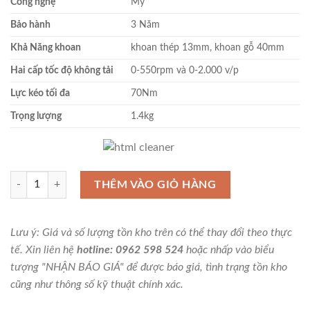
Công nghệ
Mỹ
Bảo hành
3 Năm
Khả Năng khoan
khoan thép 13mm, khoan gỗ 40mm
Hai cấp tốc độ không tải
0-550rpm và 0-2.000 v/p
Lực kéo tối đa
70Nm
Trọng lượng
1.4kg
Máy khoan pin Dewalt DCD791N 18V ( Chưa Pin & Sạc ) số lượng
THÊM VÀO GIỎ HÀNG
Lưu ý: Giá và số lượng tồn kho trên có thể thay đổi theo thực
tế. Xin liên hệ
hotline: 0962 598 524
hoặc nhấp vào biểu
tượng "NHẬN BÁO GIÁ" để được báo giá, tình trạng tồn kho
cũng như thông số kỹ thuật chính xác.