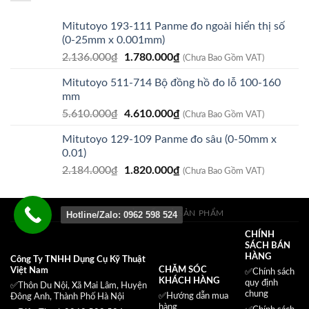
540.000₫.
Mitutoyo 193-111 Panme đo ngoài hiển thị số
(0-25mm x 0.001mm)
Giá
Giá
2.136.000
₫
1.780.000
₫
(Chưa Bao Gồm VAT)
gốc
hiện
Mitutoyo 511-714 Bộ đồng hồ đo lỗ 100-160
là:
tại
mm
2.136.000₫.
là:
Giá
Giá
5.610.000
₫
4.610.000
₫
1.780.000₫.
(Chưa Bao Gồm VAT)
gốc
hiện
Mitutoyo 129-109 Panme đo sâu (0-50mm x
là:
tại
0.01)
5.610.000₫.
là:
Giá
Giá
2.184.000
₫
1.820.000
₫
4.610.000₫.
(Chưa Bao Gồm VAT)
gốc
hiện
là:
tại
2.184.000₫.
là:
TRANG CHỦ
TẤT CẢ SẢN PHẨM
Hotline/Zalo: 0962 598 524
1.820.000₫.
CHÍNH
SÁCH BÁN
HÀNG
Công Ty TNHH Dụng Cụ Kỹ Thuật
CHĂM SÓC
Việt Nam
✅
Chính sách
KHÁCH HÀNG
quy định
✅Thôn Du Nội, Xã Mai Lâm, Huyện
chung
✅Hướng dẫn mua
Đông Anh, Thành Phố Hà Nội
hàng