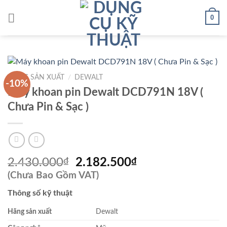
Skip
0
to
content
HÃNG SẢN XUẤT
/
DEWALT
-10%
Máy khoan pin Dewalt DCD791N 18V (
Chưa Pin & Sạc )
Giá
Giá
2.430.000
₫
2.182.500
₫
gốc
hiện
(Chưa Bao Gồm VAT)
là:
tại
Thông số kỹ thuật
2.430.000₫.
là:
2.182.500₫.
Hãng sản xuất
Dewalt