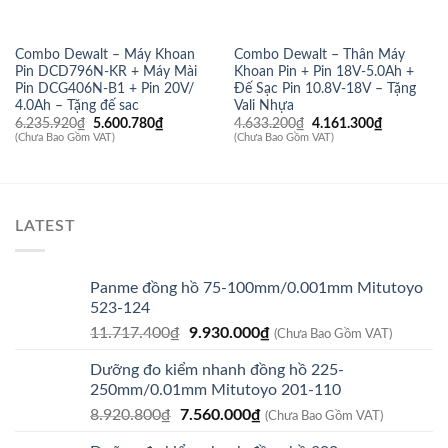
Combo Dewalt – Máy Khoan
Combo Dewalt – Thân Máy
Pin DCD796N-KR + Máy Mài
Khoan Pin + Pin 18V-5.0Ah +
Pin DCG406N-B1 + Pin 20V/
Đế Sạc Pin 10.8V-18V – Tặng
4.0Ah – Tặng đế sac
Vali Nhựa
Giá
Giá
Giá
Giá
6.235.920
₫
5.600.780
₫
4.633.200
₫
4.161.300
₫
gốc
hiện
gốc
hiện
(Chưa Bao Gồm VAT)
(Chưa Bao Gồm VAT)
là:
tại
là:
tại
6.235.920₫.
là:
4.633.200₫.
là:
5.600.780₫.
4.161.300
LATEST
Panme đồng hồ 75-100mm/0.001mm Mitutoyo
523-124
Giá
Giá
11.717.400
₫
9.930.000
₫
(Chưa Bao Gồm VAT)
gốc
hiện
Dưỡng đo kiểm nhanh đồng hồ 225-
là:
tại
250mm/0.01mm Mitutoyo 201-110
11.717.400₫.
là:
Giá
Giá
8.920.800
₫
7.560.000
₫
9.930.000₫.
(Chưa Bao Gồm VAT)
gốc
hiện