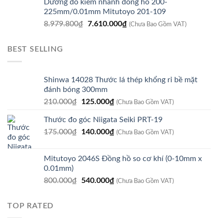
Dưỡng đo kiểm nhanh đồng hồ 200-
là:
tại
225mm/0.01mm Mitutoyo 201-109
8.920.800₫.
là:
Giá
Giá
8.979.800
₫
7.610.000
₫
7.560.000₫.
(Chưa Bao Gồm VAT)
gốc
hiện
là:
tại
BEST SELLING
8.979.800₫.
là:
7.610.000₫.
Shinwa 14028 Thước lá thép khổng rỉ bề mặt
đánh bóng 300mm
Giá
Giá
210.000
₫
125.000
₫
(Chưa Bao Gồm VAT)
gốc
hiện
Thước đo góc Niigata Seiki PRT-19
là:
tại
Giá
Giá
175.000
₫
210.000₫.
140.000
₫
là:
(Chưa Bao Gồm VAT)
gốc
hiện
125.000₫.
là:
tại
Mitutoyo 2046S Đồng hồ so cơ khí (0-10mm x
175.000₫.
là:
0.01mm)
140.000₫.
Giá
Giá
800.000
₫
540.000
₫
(Chưa Bao Gồm VAT)
gốc
hiện
là:
tại
TOP RATED
800.000₫.
là: