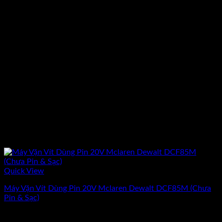
Quick View
Máy Vặn Vít Dùng Pin 20V Mclaren Dewalt DCF85M (Chưa
Pin & Sạc)
Giá
Giá
3.778.920
₫
3.394.030
₫
(Chưa Bao Gồm VAT)