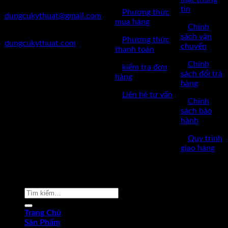
✅Mail:
tin
✅
Phương thức
dungcukythuat@gmail.com
mua hàng
✅
Chính
✅Website:
sách vận
✅
Phương thức
dungcukythuat.com
chuyển
thanh toán
✅GPKD: 0110290164 cấp
✅
Chính
✅
kiểm tra đơn
ngày 17/03/2023
sách đổi trả
hàng
hàng
✅Thời làm việc: 8h-17h từ thứ
✅
Liên hệ tư vấn
2 đến thứ 7.
✅
Chính
sách bảo
hành
✅
Quy trình
giao hàng
Copyright © 2022 by dungcukythuat.com. All rights reserved
Tìm
kiếm:
Trang Chủ
Sản Phẩm