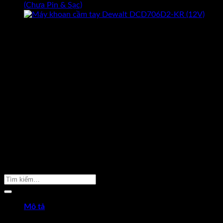
CAM KẾT HÀNG CHÍNH HÃNG
Hoàn tiền gấp 10 lần nếu phát hiện
dungcukythuat.com là hàng giả.
GIÁ TỐT NHẤT THỊ TRƯỜNG
Cam kết luôn mang lại sản phẩm
chất lượng với giá tốt nhất.
ĐỔI TRẢ TRONG 7 NGÀY
Khi hàng bị sai mẫu, lỗi kỹ thuật được
đỗi hàng trong 7 ngày –
Xem thêm
GIAO HÀNG MIỄN PHÍ
Giao hàng miễn phí cho đơn hàng
trên 2.000.000 –
Xem thêm
TƯ VẤN MIỄN PHÍ 24/7
Hotline. 096 2598 524
Sản Phẩm Cần Tìm
Mô tả