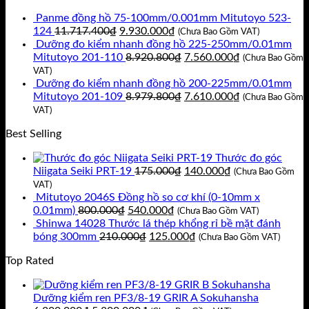
là:
tại
Panme đồng hồ 75-100mm/0.001mm Mitutoyo 523-
8.802.000₫.
là:
Giá
Giá
124
11.717.400
₫
9.930.000
₫
7.905.500₫.
(Chưa Bao Gồm VAT)
gốc
hiện
Dưỡng đo kiểm nhanh đồng hồ 225-250mm/0.01mm
là:
tại
Giá
Giá
Mitutoyo 201-110
8.920.800
₫
7.560.000
₫
(Chưa Bao Gồm
11.717.400₫.
là:
gốc
hiện
VAT)
9.930.000₫.
là:
tại
Dưỡng đo kiểm nhanh đồng hồ 200-225mm/0.01mm
8.920.800₫.
Giá
là:
Giá
Mitutoyo 201-109
8.979.800
₫
7.610.000
₫
(Chưa Bao Gồm
gốc
7.560.000₫.
hiện
VAT)
là:
tại
Best Selling
8.979.800₫.
là:
7.610.000₫.
Thước đo góc
Giá
Giá
Niigata Seiki PRT-19
175.000
₫
140.000
₫
(Chưa Bao Gồm
gốc
hiện
VAT)
là:
tại
Mitutoyo 2046S Đồng hồ so cơ khí (0-10mm x
Giá
Giá
175.000₫.
là:
0.01mm)
800.000
₫
540.000
₫
(Chưa Bao Gồm VAT)
gốc
hiện
140.000₫.
Shinwa 14028 Thước lá thép khổng rỉ bề mặt đánh
là:
Giá
tại
Giá
bóng 300mm
210.000
₫
125.000
₫
(Chưa Bao Gồm VAT)
800.000₫.
gốc
là:
hiện
Top Rated
là:
540.000₫.
tại
210.000₫.
là:
125.000₫.
Dưỡng kiểm ren PF3/8-19 GRIR A Sokuhansha