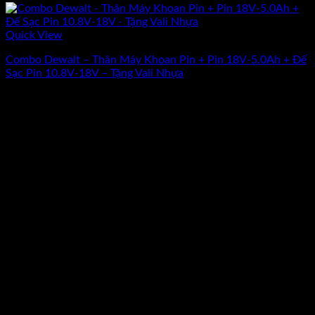
Quick View
Combo Dewalt – Thân Máy Khoan Pin + Pin 18V-5.0Ah + Đế
Sạc Pin 10.8V-18V – Tặng Vali Nhựa
Giá
Giá
4.633.200
₫
4.161.300
₫
(Chưa Bao Gồm VAT)
gốc
hiện
-10%
là:
tại
4.633.200₫.
là:
4.161.300₫.