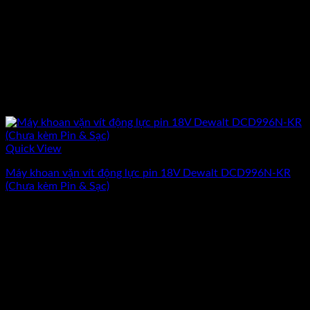
Quick View
Máy khoan vặn vít động lực pin 18V Dewalt DCD996N-KR
(Chưa kèm Pin & Sạc)
Giá
Giá
3.022.920
₫
2.715.030
₫
(Chưa Bao Gồm VAT)
gốc
hiện
-10%
là:
tại
3.022.920₫.
là:
2.715.030₫.