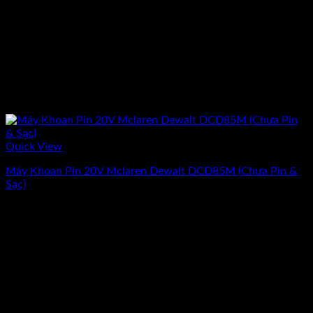
Quick View
Máy Khoan Pin 20V Mclaren Dewalt DCD85M (Chưa Pin &
Sạc)
Giá
Giá
4.102.920
₫
3.685.030
₫
(Chưa Bao Gồm VAT)
gốc
hiện
-10%
là:
tại
4.102.920₫.
là:
3.685.030₫.