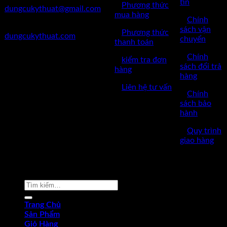
tin
✅
Phương thức
dungcukythuat@gmail.com
mua hàng
✅
Chính
✅Website:
sách vận
✅
Phương thức
dungcukythuat.com
chuyển
thanh toán
✅GPKD: 0110290164 cấp
✅
Chính
✅
kiểm tra đơn
ngày 17/03/2023
sách đổi trả
hàng
hàng
✅Thời làm việc: 8h-17h từ thứ
✅
Liên hệ tư vấn
2 đến thứ 7.
✅
Chính
sách bảo
hành
✅
Quy trình
giao hàng
Copyright © 2022 by dungcukythuat.com. All rights reserved
Tìm
kiếm:
Trang Chủ
Sản Phẩm
Giỏ Hàng