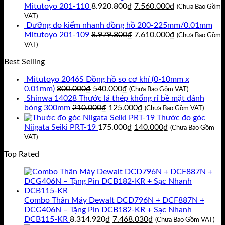
là:
tại
Giá
Giá
Mitutoyo 201-110
8.920.800
₫
7.560.000
₫
(Chưa Bao Gồm
11.717.400₫.
là:
gốc
hiện
VAT)
9.930.000₫.
là:
tại
Dưỡng đo kiểm nhanh đồng hồ 200-225mm/0.01mm
8.920.800₫.
Giá
là:
Giá
Mitutoyo 201-109
8.979.800
₫
7.610.000
₫
(Chưa Bao Gồm
gốc
7.560.000₫.
hiện
VAT)
là:
tại
Best Selling
8.979.800₫.
là:
7.610.000₫.
Mitutoyo 2046S Đồng hồ so cơ khí (0-10mm x
Giá
Giá
0.01mm)
800.000
₫
540.000
₫
(Chưa Bao Gồm VAT)
gốc
hiện
Shinwa 14028 Thước lá thép khổng rỉ bề mặt đánh
là:
Giá
tại
Giá
bóng 300mm
210.000
₫
125.000
₫
(Chưa Bao Gồm VAT)
800.000₫.
gốc
là:
hiện
Thước đo góc
là:
540.000₫.
Giá
tại
Giá
Niigata Seiki PRT-19
175.000
₫
140.000
₫
(Chưa Bao Gồm
210.000₫.
gốc
là:
hiện
VAT)
là:
125.000₫.
tại
Top Rated
175.000₫.
là:
140.000₫.
Combo Thân Máy Dewalt DCD796N + DCF887N +
DCG406N – Tặng Pin DCB182-KR + Sạc Nhanh
Giá
Giá
DCB115-KR
8.314.920
₫
7.468.030
₫
(Chưa Bao Gồm VAT)