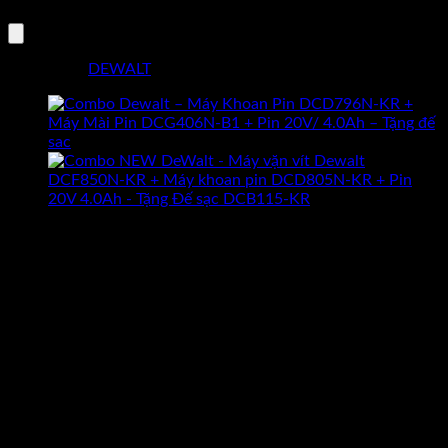
18V
+
Thân
Danh mục:
DEWALT
Máy
Vặn
Vít
18V
+
Pin
18V/4.0Ah
–
Tặng
CAM KẾT HÀNG CHÍNH HÃNG
Đế
Hoàn tiền gấp 10 lần nếu phát hiện
Sạc
dungcukythuat.com là hàng giả.
Pin
GIÁ TỐT NHẤT THỊ TRƯỜNG
DCB115-
Cam kết luôn mang lại sản phẩm
KR
chất lượng với giá tốt nhất.
số
ĐỔI TRẢ TRONG 7 NGÀY
lượng
Khi hàng bị sai mẫu, lỗi kỹ thuật được
đỗi hàng trong 7 ngày –
Xem thêm
GIAO HÀNG MIỄN PHÍ
Giao hàng miễn phí cho đơn hàng