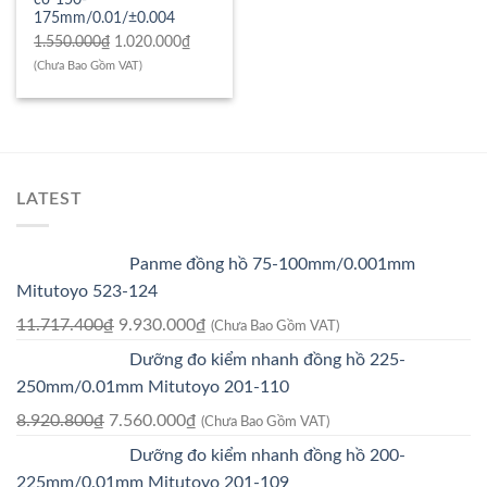
175mm/0.01/±0.004
Giá
Giá
1.550.000
₫
1.020.000
₫
gốc
hiện
(Chưa Bao Gồm VAT)
là:
tại
1.550.000₫.
là:
1.020.000₫.
LATEST
Panme đồng hồ 75-100mm/0.001mm
Mitutoyo 523-124
Giá
Giá
11.717.400
₫
9.930.000
₫
(Chưa Bao Gồm VAT)
gốc
hiện
Dưỡng đo kiểm nhanh đồng hồ 225-
là:
tại
250mm/0.01mm Mitutoyo 201-110
11.717.400₫.
là:
Giá
Giá
8.920.800
₫
7.560.000
₫
(Chưa Bao Gồm VAT)
9.930.000₫.
gốc
hiện
Dưỡng đo kiểm nhanh đồng hồ 200-
là:
tại
225mm/0.01mm Mitutoyo 201-109