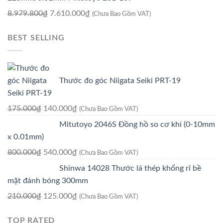
8.920.800₫.
là:
Giá
Giá
8.979.800
₫
7.610.000
₫
(Chưa Bao Gồm VAT)
7.560.000₫.
gốc
hiện
BEST SELLING
là:
tại
8.979.800₫.
là:
7.610.000₫.
Thước đo góc Niigata Seiki PRT-19
Giá
Giá
175.000
₫
140.000
₫
(Chưa Bao Gồm VAT)
gốc
hiện
Mitutoyo 2046S Đồng hồ so cơ khí (0-10mm
là:
tại
x 0.01mm)
175.000₫.
là:
Giá
Giá
800.000
₫
540.000
₫
(Chưa Bao Gồm VAT)
140.000₫.
gốc
hiện
Shinwa 14028 Thước lá thép khổng rỉ bề
là:
tại
mặt đánh bóng 300mm
800.000₫.
là:
Giá
Giá
210.000
₫
125.000
₫
(Chưa Bao Gồm VAT)
540.000₫.
gốc
hiện
TOP RATED
là:
tại