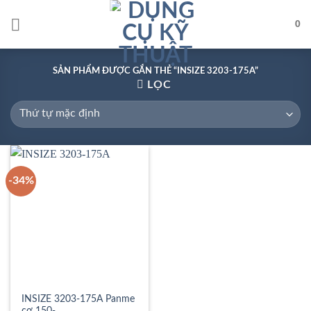
Skip
to
0
content
SẢN PHẨM ĐƯỢC GẮN THẺ “INSIZE 3203-175A”
LỌC
-34%
INSIZE 3203-175A Panme
cơ 150-