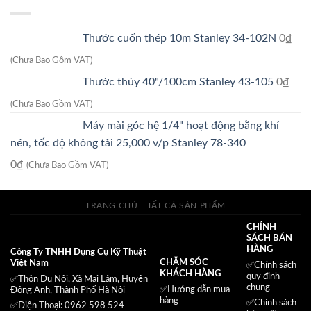
210.000₫.
là:
125.000₫.
Thước cuốn thép 10m Stanley 34-102N
0
₫
(Chưa Bao Gồm VAT)
Thước thủy 40"/100cm Stanley 43-105
0
₫
(Chưa Bao Gồm VAT)
Máy mài góc hệ 1/4" hoạt động bằng khí
nén, tốc độ không tải 25,000 v/p Stanley 78-340
0
₫
(Chưa Bao Gồm VAT)
TRANG CHỦ
TẤT CẢ SẢN PHẨM
CHÍNH
SÁCH BÁN
HÀNG
Công Ty TNHH Dụng Cụ Kỹ Thuật
CHĂM SÓC
Việt Nam
✅
Chính sách
KHÁCH HÀNG
quy định
✅Thôn Du Nội, Xã Mai Lâm, Huyện
chung
✅Hướng dẫn mua
Đông Anh, Thành Phố Hà Nội
hàng
✅
Chính sách
✅Điện Thoại: 0962 598 524