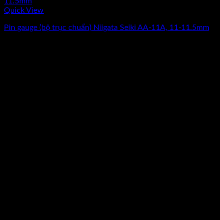
Quick View
Pin gauge (bộ trục chuẩn) Niigata Seiki AA-11A, 11-11.5mm
Giá
Giá
9.187.500
₫
7.350.000
₫
(Chưa Bao Gồm VAT)
gốc
hiện
-20%
là:
tại
9.187.500₫.
là:
7.350.000₫.