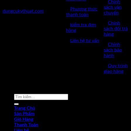
✅
Chính
✅Website:
sách vận
✅
Phương thức
dungcukythuat.com
chuyển
thanh toán
✅GPKD: 0110290164 cấp
✅
Chính
✅
kiểm tra đơn
ngày 17/03/2023
sách đổi trả
hàng
hàng
✅Thời làm việc: 8h-17h từ thứ
✅
Liên hệ tư vấn
2 đến thứ 7.
✅
Chính
sách bảo
hành
✅
Quy trình
giao hàng
Copyright © 2022 by dungcukythuat.com. All rights reserved
Tìm
kiếm:
Trang Chủ
Sản Phẩm
Giỏ Hàng
Thanh Toán
Liên hệ