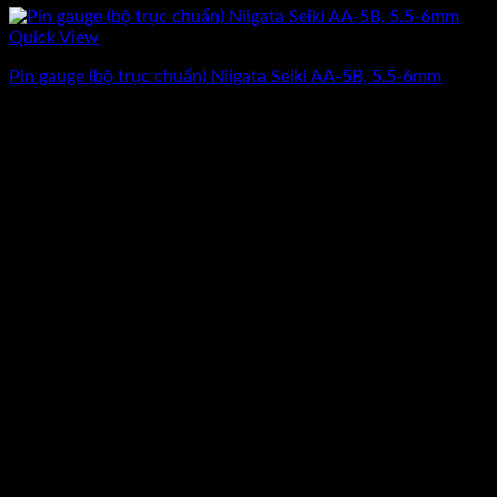
Quick View
Pin gauge (bộ trục chuẩn) Niigata Seiki AA-5B, 5.5-6mm
Giá
Giá
3.912.500
₫
3.130.000
₫
(Chưa Bao Gồm VAT)
gốc
hiện
-20%
là:
tại
3.912.500₫.
là:
3.130.000₫.