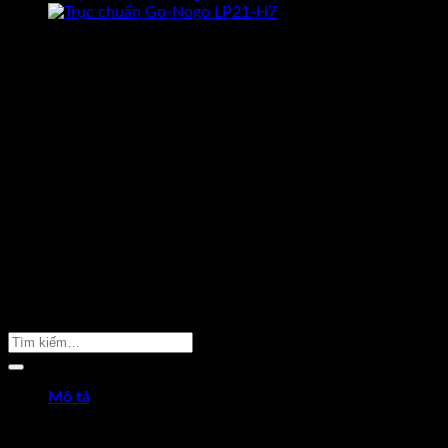
CAM KẾT HÀNG CHÍNH HÃNG
Hoàn tiền gấp 10 lần nếu phát hiện
dungcukythuat.com là hàng giả.
GIÁ TỐT NHẤT THỊ TRƯỜNG
Cam kết luôn mang lại sản phẩm
chất lượng với giá tốt nhất.
ĐỔI TRẢ TRONG 7 NGÀY
Khi hàng bị sai mẫu, lỗi kỹ thuật được
đỗi hàng trong 7 ngày –
Xem thêm
GIAO HÀNG MIỄN PHÍ
Giao hàng miễn phí cho đơn hàng
trên 2.000.000 –
Xem thêm
TƯ VẤN MIỄN PHÍ 24/7
Hotline. 096 2598 524
Sản Phẩm Cần Tìm
Mô tả
Trục chuẩn đường kính 22mm Go-Nogo kiểu H7