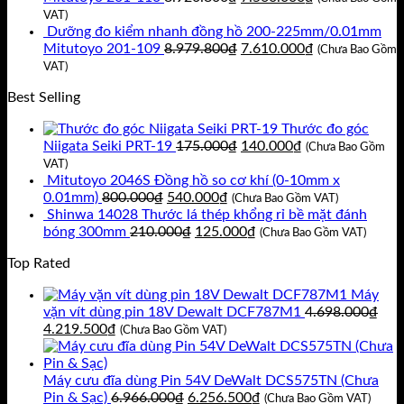
11.717.400₫.
là:
gốc
hiện
VAT)
9.930.000₫.
là:
tại
Dưỡng đo kiểm nhanh đồng hồ 200-225mm/0.01mm
8.920.800₫.
Giá
là:
Giá
Mitutoyo 201-109
8.979.800
₫
7.610.000
₫
(Chưa Bao Gồm
gốc
7.560.000₫.
hiện
VAT)
là:
tại
Best Selling
8.979.800₫.
là:
7.610.000₫.
Thước đo góc
Giá
Giá
Niigata Seiki PRT-19
175.000
₫
140.000
₫
(Chưa Bao Gồm
gốc
hiện
VAT)
là:
tại
Mitutoyo 2046S Đồng hồ so cơ khí (0-10mm x
Giá
Giá
175.000₫.
là:
0.01mm)
800.000
₫
540.000
₫
(Chưa Bao Gồm VAT)
gốc
hiện
140.000₫.
Shinwa 14028 Thước lá thép khổng rỉ bề mặt đánh
là:
Giá
tại
Giá
bóng 300mm
210.000
₫
125.000
₫
(Chưa Bao Gồm VAT)
800.000₫.
gốc
là:
hiện
Top Rated
là:
540.000₫.
tại
210.000₫.
là:
Máy
125.000₫.
vặn vít dùng pin 18V Dewalt DCF787M1
4.698.000
₫
Giá
Giá
4.219.500
₫
(Chưa Bao Gồm VAT)
gốc
hiện
là:
tại
4.698.000₫.
là:
Máy cưu đĩa dùng Pin 54V DeWalt DCS575TN (Chưa
4.219.500₫.
Giá
Giá
Pin & Sạc)
6.966.000
₫
6.256.500
₫
(Chưa Bao Gồm VAT)