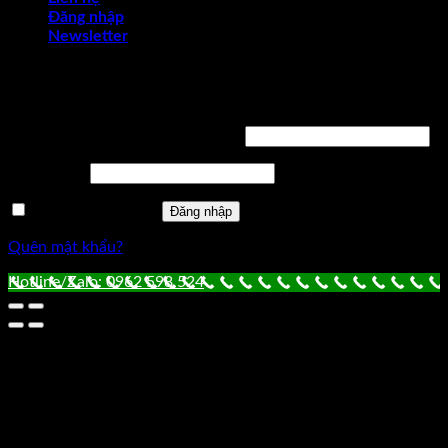
Đăng nhập
Newsletter
Đăng nhập
Tên tài khoản hoặc địa chỉ email
*
Mật khẩu
*
Ghi nhớ mật khẩu
Đăng nhập
Quên mật khẩu?
Hotline/Zalo: 0962 598 524