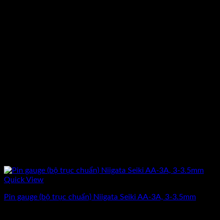
Quick View
Pin gauge (bộ trục chuẩn) Niigata Seiki AA-3A, 3-3.5mm
Giá
Giá
3.912.500
₫
3.130.000
₫
(Chưa Bao Gồm VAT)