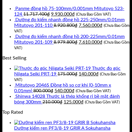
là:
tại
Panme đồng hồ 75-100mm/0.001mm Mitutoyo 523-
4.950.000₫.
là:
Giá
Giá
124
11.717.400
₫
9.930.000
₫
3.700.000₫.
(Chưa Bao Gồm VAT)
gốc
hiện
Dưỡng đo kiểm nhanh đồng hồ 225-250mm/0.01mm
là:
tại
Giá
Giá
Mitutoyo 201-110
8.920.800
₫
7.560.000
₫
(Chưa Bao Gồm
11.717.400₫.
là:
gốc
hiện
VAT)
9.930.000₫.
là:
tại
Dưỡng đo kiểm nhanh đồng hồ 200-225mm/0.01mm
8.920.800₫.
Giá
là:
Giá
Mitutoyo 201-109
8.979.800
₫
7.610.000
₫
(Chưa Bao Gồm
gốc
7.560.000₫.
hiện
VAT)
là:
tại
Best Selling
8.979.800₫.
là:
7.610.000₫.
Thước đo góc
Giá
Giá
Niigata Seiki PRT-19
175.000
₫
140.000
₫
(Chưa Bao Gồm
gốc
hiện
VAT)
là:
tại
Mitutoyo 2046S Đồng hồ so cơ khí (0-10mm x
Giá
Giá
175.000₫.
là:
0.01mm)
800.000
₫
540.000
₫
(Chưa Bao Gồm VAT)
gốc
hiện
140.000₫.
Shinwa 14028 Thước lá thép khổng rỉ bề mặt đánh
là:
Giá
tại
Giá
bóng 300mm
210.000
₫
125.000
₫
(Chưa Bao Gồm VAT)
800.000₫.
gốc
là:
hiện
Top Rated
là:
540.000₫.
tại
210.000₫.
là:
125.000₫.
Dưỡng kiểm ren PF3/8-19 GRIR A Sokuhansha