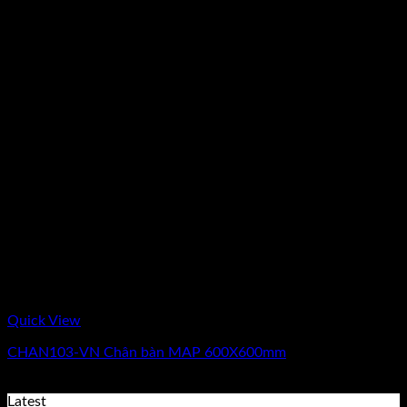
Quick View
CHAN103-VN Chân bàn MAP 600X600mm
Giá
Giá
4.950.000
₫
3.700.000
₫
(Chưa Bao Gồm VAT)
gốc
hiện
Latest