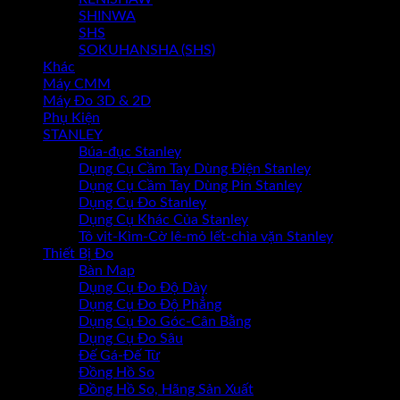
SHINWA
SHS
SOKUHANSHA (SHS)
Khác
Máy CMM
Máy Đo 3D & 2D
Phụ Kiện
STANLEY
Búa-đục Stanley
Dụng Cụ Cầm Tay Dùng Điện Stanley
Dụng Cụ Cầm Tay Dùng Pin Stanley
Dụng Cụ Đo Stanley
Dụng Cụ Khác Của Stanley
Tô vit-Kìm-Cờ lê-mỏ lết-chìa vặn Stanley
Thiết Bị Đo
Bàn Map
Dụng Cụ Đo Độ Dày
Dụng Cụ Đo Độ Phẳng
Dụng Cụ Đo Góc-Cân Bằng
Dụng Cụ Đo Sâu
Đế Gá-Đế Từ
Đồng Hồ So
Đồng Hồ So, Hãng Sản Xuất