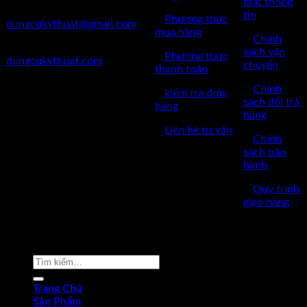
mật thông
✅Mail:
tin
✅
Phương thức
dungcukythuat@gmail.com
mua hàng
✅
Chính
✅Website:
sách vận
✅
Phương thức
dungcukythuat.com
chuyển
thanh toán
✅GPKD: 0110290164 cấp
✅
Chính
✅
kiểm tra đơn
ngày 17/03/2023
sách đổi trả
hàng
hàng
✅Thời làm việc: 8h-17h từ thứ
✅
Liên hệ tư vấn
2 đến thứ 7.
✅
Chính
sách bảo
hành
✅
Quy trình
giao hàng
Copyright © 2022 by dungcukythuat.com. All rights reserved
Tìm
kiếm:
Trang Chủ
Sản Phẩm