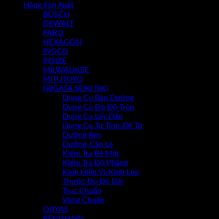
Hãng Sản Xuất
BOSCH
Chưa có sản phẩm trong giỏ hàng.
DEWALT
FARO
HEXAGON
INGCO
INSIZE
MILWAUKEE
MITUTOYO
NIIGATA SEIKI (SK)
Dụng Cụ Bảo Dưỡng
Dụng Cụ Đo Độ Tròn
Dụng Cụ Lấy Dấu
Dụng Cụ Từ Tính-Đế Từ
Dưỡng Ren
Dưỡng-Căn Lá
Kiểm Tra Bề Mặt
Kiểm Tra Độ Phẳng
Kính Hiển Vi-Kính Lúp
Thước Đo Độ Dài
Trục Chuẩn
Vòng Chuẩn
OJIYAS
RENISHAW