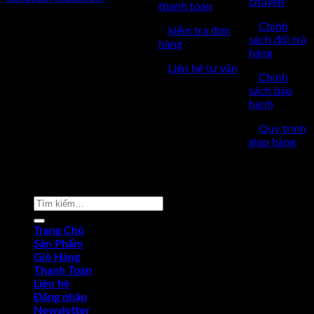
chuyển
thanh toán
✅GPKD: 0110290164 cấp
✅
Chính
✅
kiểm tra đơn
ngày 17/03/2023
sách đổi trả
hàng
hàng
✅Thời làm việc: 8h-17h từ thứ
✅
Liên hệ tư vấn
2 đến thứ 7.
✅
Chính
sách bảo
hành
✅
Quy trình
giao hàng
Copyright © 2022 by dungcukythuat.com. All rights reserved
Tìm
kiếm:
Trang Chủ
Sản Phẩm
Giỏ Hàng
Thanh Toán
Liên hệ
Đăng nhập
Newsletter