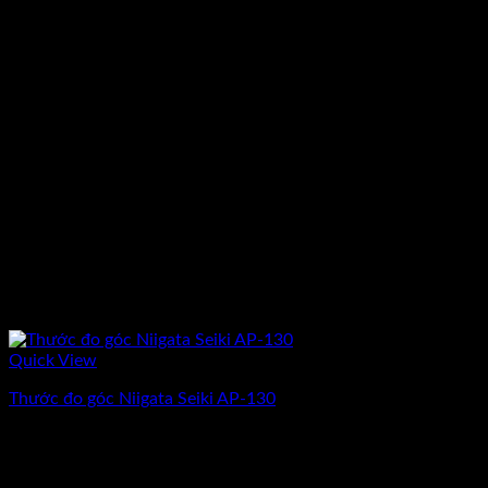
Quick View
Thước đo góc Niigata Seiki AP-130
Giá
Giá
2.525.000
₫
2.020.000
₫
(Chưa Bao Gồm VAT)
gốc
hiện
-4%
là:
tại