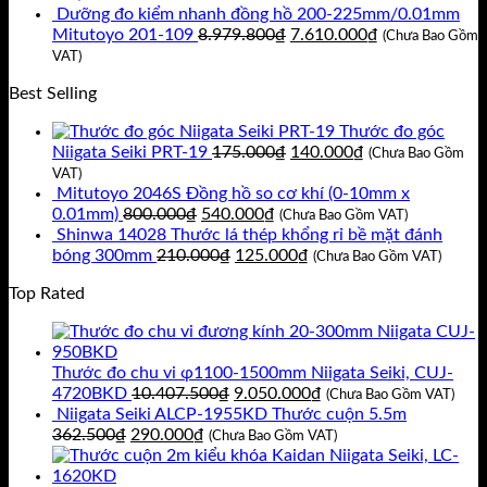
9.930.000₫.
là:
tại
Dưỡng đo kiểm nhanh đồng hồ 200-225mm/0.01mm
8.920.800₫.
Giá
là:
Giá
Mitutoyo 201-109
8.979.800
₫
7.610.000
₫
(Chưa Bao Gồm
gốc
7.560.000₫.
hiện
VAT)
là:
tại
Best Selling
8.979.800₫.
là:
7.610.000₫.
Thước đo góc
Giá
Giá
Niigata Seiki PRT-19
175.000
₫
140.000
₫
(Chưa Bao Gồm
gốc
hiện
VAT)
là:
tại
Mitutoyo 2046S Đồng hồ so cơ khí (0-10mm x
Giá
Giá
175.000₫.
là:
0.01mm)
800.000
₫
540.000
₫
(Chưa Bao Gồm VAT)
gốc
hiện
140.000₫.
Shinwa 14028 Thước lá thép khổng rỉ bề mặt đánh
là:
Giá
tại
Giá
bóng 300mm
210.000
₫
125.000
₫
(Chưa Bao Gồm VAT)
800.000₫.
gốc
là:
hiện
Top Rated
là:
540.000₫.
tại
210.000₫.
là:
125.000₫.
Thước đo chu vi ɸ1100-1500mm Niigata Seiki, CUJ-
Giá
Giá
4720BKD
10.407.500
₫
9.050.000
₫
(Chưa Bao Gồm VAT)
gốc
hiện
Niigata Seiki ALCP-1955KD Thước cuộn 5.5m
Giá
Giá
là:
tại
362.500
₫
290.000
₫
(Chưa Bao Gồm VAT)
gốc
hiện
10.407.500₫.
là:
là:
tại
9.050.000₫.