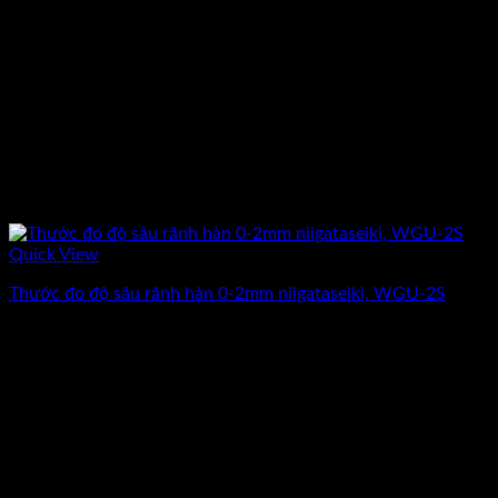
Quick View
Thước đo độ sâu rãnh hàn 0-2mm niigataseiki, WGU-2S
Giá
Giá
1.184.500
₫
1.030.000
₫
(Chưa Bao Gồm VAT)
gốc
hiện
-13%
là:
tại
1.184.500₫.
là:
1.030.000₫.