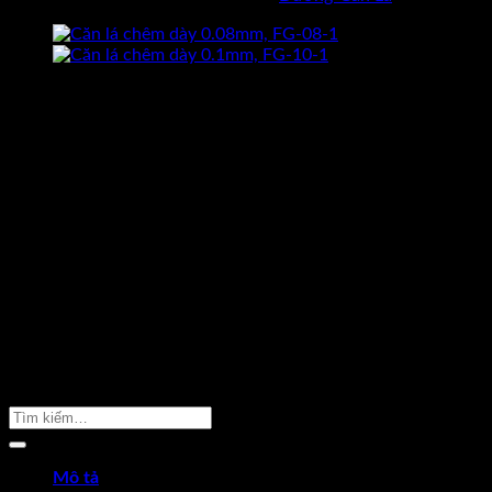
CAM KẾT HÀNG CHÍNH HÃNG
Hoàn tiền gấp 10 lần nếu phát hiện
dungcukythuat.com là hàng giả.
GIÁ TỐT NHẤT THỊ TRƯỜNG
Cam kết luôn mang lại sản phẩm
chất lượng với giá tốt nhất.
ĐỔI TRẢ TRONG 7 NGÀY
Khi hàng bị sai mẫu, lỗi kỹ thuật được
đỗi hàng trong 7 ngày –
Xem thêm
GIAO HÀNG MIỄN PHÍ
Giao hàng miễn phí cho đơn hàng
trên 2.000.000 –
Xem thêm
TƯ VẤN MIỄN PHÍ 24/7
Hotline. 096 2598 524
Sản Phẩm Cần Tìm
Mô tả