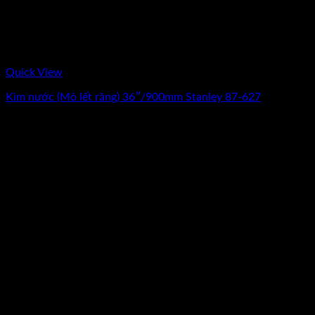
Quick View
Kìm nước (Mỏ lết răng) 36″/900mm Stanley 87-627
0
₫
(Chưa Bao Gồm VAT)