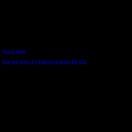
Quick View
Kìm mỏ nhọn 6″/160mm Stanley 84-031
0
₫
(Chưa Bao Gồm VAT)