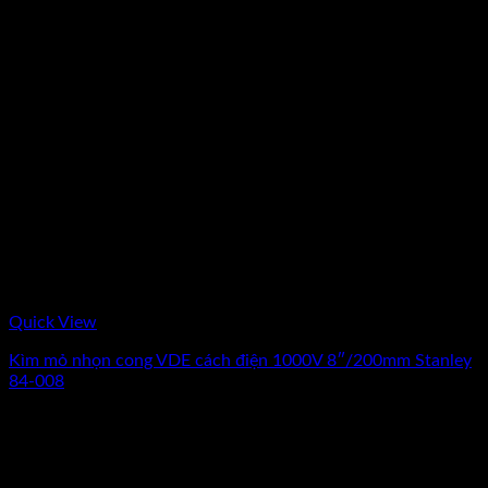
Quick View
Kìm mỏ nhọn cong VDE cách điện 1000V 8″/200mm Stanley
84-008
0
₫
(Chưa Bao Gồm VAT)