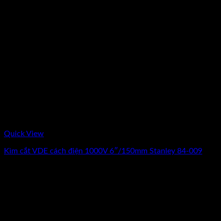
Quick View
Kìm cắt VDE cách điện 1000V 6″/150mm Stanley 84-009
0
₫
(Chưa Bao Gồm VAT)