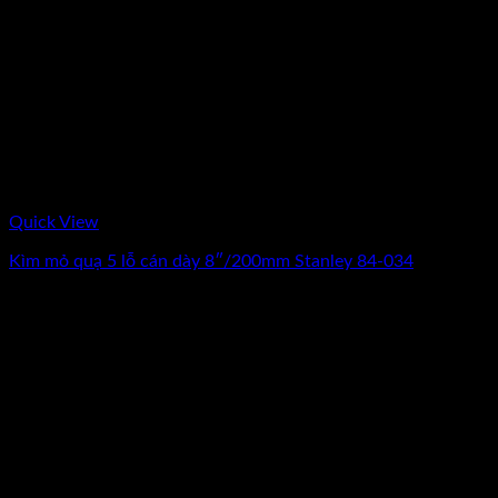
Quick View
Kìm mỏ quạ 5 lỗ cán dày 8″/200mm Stanley 84-034
0
₫
(Chưa Bao Gồm VAT)