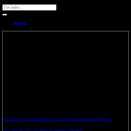
Sản Phẩm Cần Tìm
Mô tả
Thông số sản phẩm
VIDEO SẢN PHẨM
Tay vặn hệ 1/2″ dài 439mm Stanley 86-413
– Đạt tiêu chuẩn ISO 3315 và DIN 3122
–
Tay vặn hệ 1/2″ dài 439mm Stanley 86-413
i dẻo hệ 1/2in, dài
439mm, nặng 713g
– Tay nối làm bằng thép Cr-V cao cấp sáng bóng và chống gỉ ăn
mòn
– Đầu nối vặn mềm dẻo linh hoạt phù hợp thao thác ở các vị trí
chật hẹp.
Sản phẩm liên quan
Tay vặn hệ 1/2″ dài 240mm, cán bọc nhựa Stanley 95-893
Tay vặn hệ 1/2″ dài 253mm Stanley 89-819