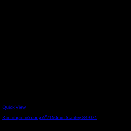
Quick View
Kìm nhọn mỏ cong 6″/150mm Stanley 84-071
0
₫
(Chưa Bao Gồm VAT)