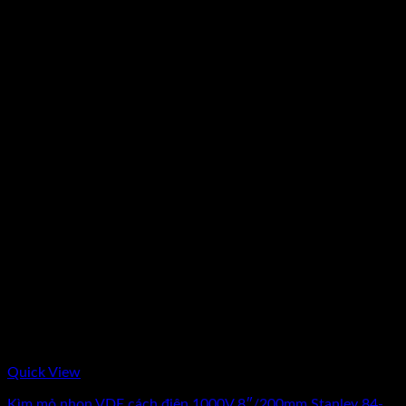
Quick View
Kìm mỏ nhọn VDE cách điện 1000V 8″/200mm Stanley 84-