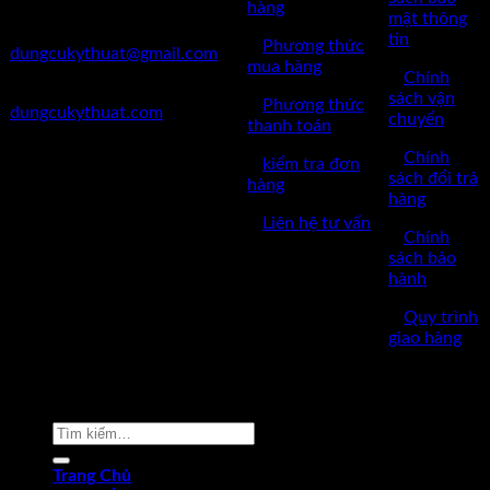
hàng
mật thông
✅Mail:
tin
✅
Phương thức
dungcukythuat@gmail.com
mua hàng
✅
Chính
✅Website:
sách vận
✅
Phương thức
dungcukythuat.com
chuyển
thanh toán
✅GPKD: 0110290164 cấp
✅
Chính
✅
kiểm tra đơn
ngày 17/03/2023
sách đổi trả
hàng
hàng
✅Thời làm việc: 8h-17h từ thứ
✅
Liên hệ tư vấn
2 đến thứ 7.
✅
Chính
sách bảo
hành
✅
Quy trình
giao hàng
Copyright © 2022 by dungcukythuat.com. All rights reserved
Tìm
kiếm:
Trang Chủ