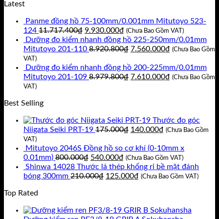
Latest
Panme đồng hồ 75-100mm/0.001mm Mitutoyo 523-
Giá
Giá
124
11.717.400
₫
9.930.000
₫
(Chưa Bao Gồm VAT)
gốc
hiện
Dưỡng đo kiểm nhanh đồng hồ 225-250mm/0.01mm
là:
tại
Giá
Giá
Mitutoyo 201-110
8.920.800
₫
7.560.000
₫
(Chưa Bao Gồm
11.717.400₫.
là:
gốc
hiện
VAT)
9.930.000₫.
là:
tại
Dưỡng đo kiểm nhanh đồng hồ 200-225mm/0.01mm
8.920.800₫.
Giá
là:
Giá
Mitutoyo 201-109
8.979.800
₫
7.610.000
₫
(Chưa Bao Gồm
gốc
7.560.000₫.
hiện
VAT)
là:
tại
Best Selling
8.979.800₫.
là:
7.610.000₫.
Thước đo góc
Giá
Giá
Niigata Seiki PRT-19
175.000
₫
140.000
₫
(Chưa Bao Gồm
gốc
hiện
VAT)
là:
tại
Mitutoyo 2046S Đồng hồ so cơ khí (0-10mm x
Giá
Giá
175.000₫.
là:
0.01mm)
800.000
₫
540.000
₫
(Chưa Bao Gồm VAT)
gốc
hiện
140.000₫.
Shinwa 14028 Thước lá thép khổng rỉ bề mặt đánh
là:
Giá
tại
Giá
bóng 300mm
210.000
₫
125.000
₫
(Chưa Bao Gồm VAT)
800.000₫.
gốc
là:
hiện
Top Rated
là:
540.000₫.
tại
210.000₫.
là:
125.000₫.