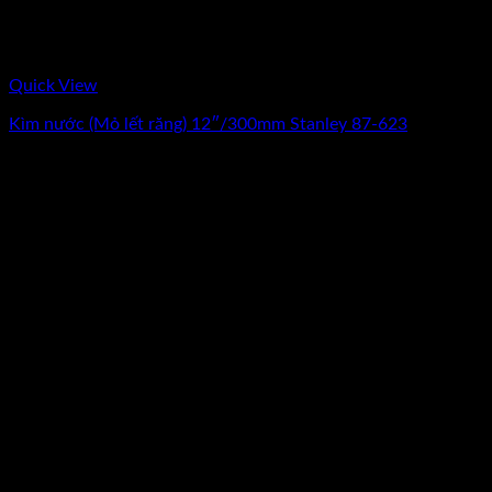
Quick View
Kìm nước (Mỏ lết răng) 12″/300mm Stanley 87-623
0
₫
(Chưa Bao Gồm VAT)