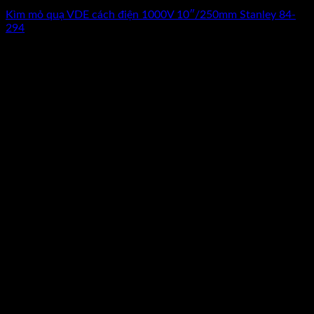
Kìm mỏ quạ VDE cách điện 1000V 10″/250mm Stanley 84-
294
0
₫
(Chưa Bao Gồm VAT)