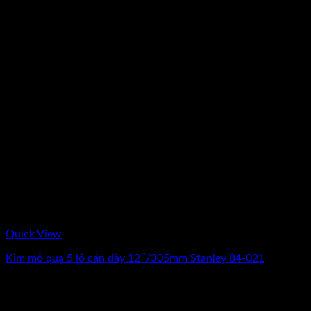
Quick View
Kìm mỏ quạ 5 lỗ cán dày 12″/305mm Stanley 84-021
0
₫
(Chưa Bao Gồm VAT)