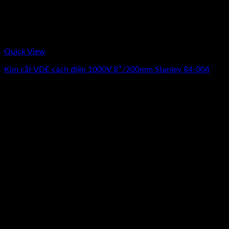
Quick View
Kìm cắt VDE cách điện 1000V 8″/200mm Stanley 84-004
0
₫
(Chưa Bao Gồm VAT)