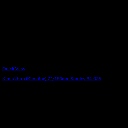
Quick View
Kìm tổ hợp (Kìm răng) 7″/180mm Stanley 84-035
0
₫
(Chưa Bao Gồm VAT)