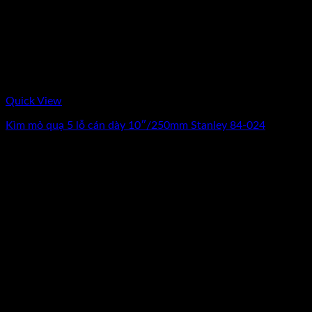
Quick View
Kìm mỏ quạ 5 lỗ cán dày 10″/250mm Stanley 84-024
0
₫
(Chưa Bao Gồm VAT)