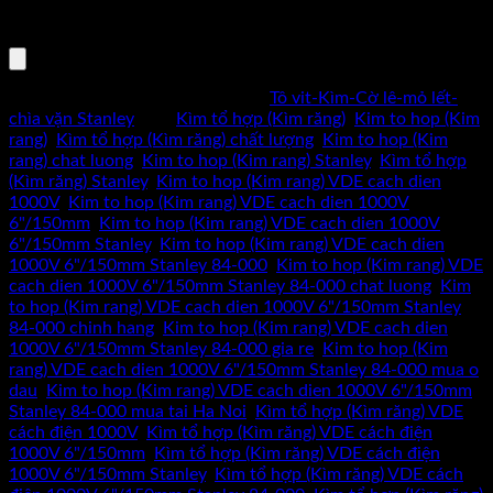
cách
thông số kỹ thuật chính xác.
điện
1000V
6"/150mm
Mã sản phẩm:
84-000
Danh mục:
Tô vit-Kìm-Cờ lê-mỏ lết-
Stanley
chìa vặn Stanley
Thẻ:
Kìm tổ hợp (Kìm răng)
,
Kim to hop (Kim
84-
rang)
,
Kìm tổ hợp (Kìm răng) chất lượng
,
Kim to hop (Kim
000
rang) chat luong
,
Kim to hop (Kim rang) Stanley
,
Kìm tổ hợp
số
(Kìm răng) Stanley
,
Kim to hop (Kim rang) VDE cach dien
lượng
1000V
,
Kim to hop (Kim rang) VDE cach dien 1000V
6"/150mm
,
Kim to hop (Kim rang) VDE cach dien 1000V
6"/150mm Stanley
,
Kim to hop (Kim rang) VDE cach dien
1000V 6"/150mm Stanley 84-000
,
Kim to hop (Kim rang) VDE
cach dien 1000V 6"/150mm Stanley 84-000 chat luong
,
Kim
to hop (Kim rang) VDE cach dien 1000V 6"/150mm Stanley
84-000 chinh hang
,
Kim to hop (Kim rang) VDE cach dien
1000V 6"/150mm Stanley 84-000 gia re
,
Kim to hop (Kim
rang) VDE cach dien 1000V 6"/150mm Stanley 84-000 mua o
dau
,
Kim to hop (Kim rang) VDE cach dien 1000V 6"/150mm
Stanley 84-000 mua tai Ha Noi
,
Kìm tổ hợp (Kìm răng) VDE
cách điện 1000V
,
Kìm tổ hợp (Kìm răng) VDE cách điện
1000V 6"/150mm
,
Kìm tổ hợp (Kìm răng) VDE cách điện
1000V 6"/150mm Stanley
,
Kìm tổ hợp (Kìm răng) VDE cách