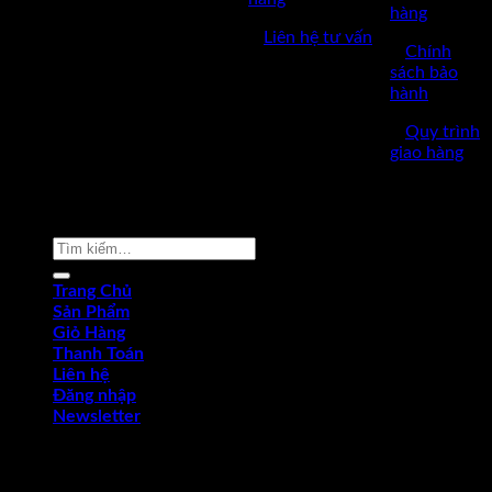
hàng
✅Thời làm việc: 8h-17h từ thứ
✅
Liên hệ tư vấn
2 đến thứ 7.
✅
Chính
sách bảo
hành
✅
Quy trình
giao hàng
Copyright © 2022 by dungcukythuat.com. All rights reserved
Tìm
kiếm:
Trang Chủ
Sản Phẩm
Giỏ Hàng
Thanh Toán
Liên hệ
Đăng nhập
Newsletter
Đăng nhập