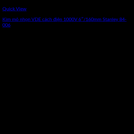
Quick View
Kìm mỏ nhọn VDE cách điện 1000V 6″/160mm Stanley 84-
006
0
₫
(Chưa Bao Gồm VAT)