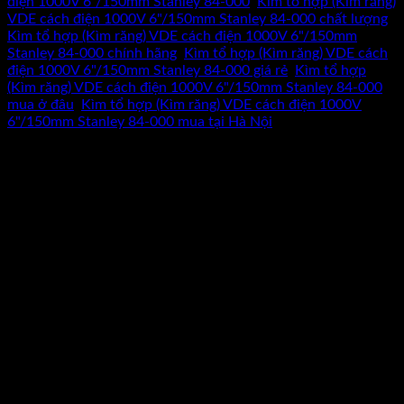
điện 1000V 6"/150mm Stanley 84-000
,
Kìm tổ hợp (Kìm răng)
VDE cách điện 1000V 6"/150mm Stanley 84-000 chất lượng
,
Kìm tổ hợp (Kìm răng) VDE cách điện 1000V 6"/150mm
Stanley 84-000 chính hãng
,
Kìm tổ hợp (Kìm răng) VDE cách
điện 1000V 6"/150mm Stanley 84-000 giá rẻ
,
Kìm tổ hợp
(Kìm răng) VDE cách điện 1000V 6"/150mm Stanley 84-000
mua ở đâu
,
Kìm tổ hợp (Kìm răng) VDE cách điện 1000V
6"/150mm Stanley 84-000 mua tại Hà Nội
CAM KẾT HÀNG CHÍNH HÃNG
Hoàn tiền gấp 10 lần nếu phát hiện
dungcukythuat.com là hàng giả.
GIÁ TỐT NHẤT THỊ TRƯỜNG
Cam kết luôn mang lại sản phẩm
chất lượng với giá tốt nhất.
ĐỔI TRẢ TRONG 7 NGÀY
Khi hàng bị sai mẫu, lỗi kỹ thuật được
đỗi hàng trong 7 ngày –
Xem thêm
GIAO HÀNG MIỄN PHÍ
Giao hàng miễn phí cho đơn hàng
trên 2.000.000 –
Xem thêm