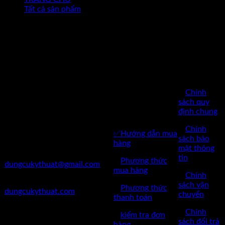
Tất cả sản phẩm
CHÍNH
SÁCH
BÁN
Công Ty TNHH Dụng Cụ
HÀNG
Kỹ Thuật Việt Nam
CHĂM SÓC
✅
Chính
✅Thôn Du Nội, Xã Mai Lâm,
KHÁCH
sách quy
Huyện Đông Anh, Thành Phố
định chung
HÀNG
Hà Nội
✅
Chính
✅Hướng dẫn mua
✅Điện Thoại: 0962 598 524
sách bảo
hàng
mật thông
✅Mail:
tin
✅
Phương thức
dungcukythuat@gmail.com
mua hàng
✅
Chính
✅Website:
sách vận
✅
Phương thức
dungcukythuat.com
chuyển
thanh toán
✅GPKD: 0110290164 cấp
✅
Chính
✅
kiểm tra đơn
ngày 17/03/2023
sách đổi trả
hàng