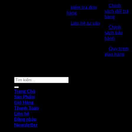
✅GPKD: 0110290164 cấp
✅
Chính
✅
kiểm tra đơn
ngày 17/03/2023
sách đổi trả
hàng
hàng
✅Thời làm việc: 8h-17h từ thứ
✅
Liên hệ tư vấn
2 đến thứ 7.
✅
Chính
sách bảo
hành
✅
Quy trình
giao hàng
Copyright © 2022 by dungcukythuat.com. All rights reserved
Tìm
kiếm:
Trang Chủ
Sản Phẩm
Giỏ Hàng
Thanh Toán
Liên hệ
Đăng nhập
Newsletter