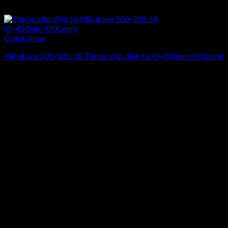
Quick View
Mitutoyo 500-505-10 Thước cặp điện tử (0-450mm/0.01mm)
Giá
Giá
15.024.000
₫
12.520.000
₫
(Chưa Bao Gồm VAT)
gốc
hiện
-13%
là:
tại
15.024.000₫.
là:
12.520.000₫.