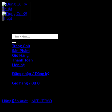
Skip
to
content
-17%
Tìm
kiếm:
Trang Chủ
Sản Phẩm
Giỏ Hàng
Thanh Toán
Liên hệ
Đăng nhập / Đăng ký
Giỏ hàng /
0
₫
0
Chưa có sản phẩm trong giỏ hàng.
0
Hãng Sản Xuất
/
MITUTOYO
Giỏ hàng