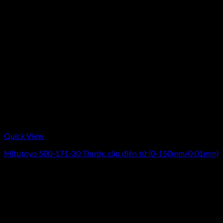
Quick View
Mitutoyo 500-171-30 Thước cặp điện tử (0-150mm/0.01mm)
Giá
Giá
3.180.000
₫
2.650.000
₫
(Chưa Bao Gồm VAT)
gốc
hiện
-9%
là:
tại
3.180.000₫.
là:
2.650.000₫.