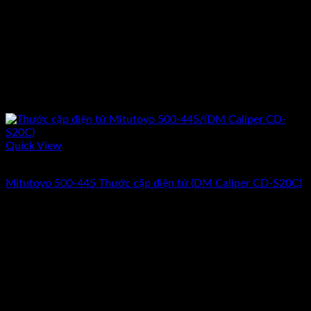
Quick View
Hết hàng
Mitutoyo 500-445 Thước cặp điện tử (DM Caliper CD-S20C)
Giá
Giá
5.190.000
₫
4.510.000
₫
(Chưa Bao Gồm VAT)
gốc
hiện
-17%
là:
tại
5.190.000₫.
là:
4.510.000₫.