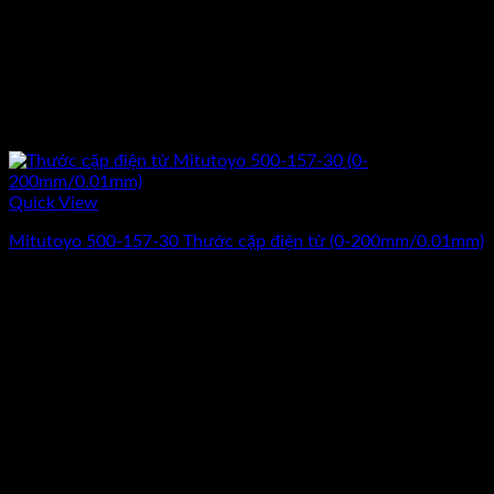
Quick View
Mitutoyo 500-157-30 Thước cặp điện tử (0-200mm/0.01mm)
Giá
Giá
7.240.000
₫
6.440.000
₫
(Chưa Bao Gồm VAT)
gốc
hiện
-17%
là:
tại
7.240.000₫.
là:
6.440.000₫.