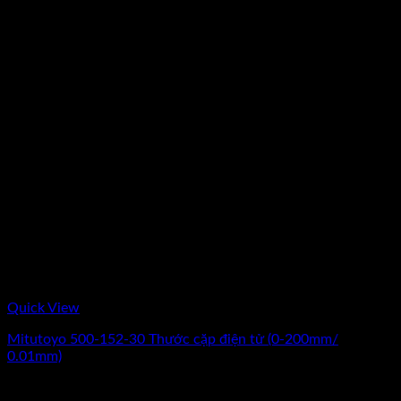
Quick View
Mitutoyo 500-152-30 Thước cặp điện tử (0-200mm/
0.01mm)
Giá
Giá
3.732.000
₫
3.110.000
₫
(Chưa Bao Gồm VAT)