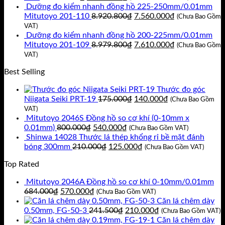
gốc
hiện
Dưỡng đo kiểm nhanh đồng hồ 225-250mm/0.01mm
là:
tại
Giá
Giá
Mitutoyo 201-110
8.920.800
₫
7.560.000
₫
(Chưa Bao Gồm
11.717.400₫.
là:
gốc
hiện
VAT)
9.930.000₫.
là:
tại
Dưỡng đo kiểm nhanh đồng hồ 200-225mm/0.01mm
8.920.800₫.
Giá
là:
Giá
Mitutoyo 201-109
8.979.800
₫
7.610.000
₫
(Chưa Bao Gồm
gốc
7.560.000₫.
hiện
VAT)
là:
tại
Best Selling
8.979.800₫.
là:
7.610.000₫.
Thước đo góc
Giá
Giá
Niigata Seiki PRT-19
175.000
₫
140.000
₫
(Chưa Bao Gồm
gốc
hiện
VAT)
là:
tại
Mitutoyo 2046S Đồng hồ so cơ khí (0-10mm x
Giá
Giá
175.000₫.
là:
0.01mm)
800.000
₫
540.000
₫
(Chưa Bao Gồm VAT)
gốc
hiện
140.000₫.
Shinwa 14028 Thước lá thép khổng rỉ bề mặt đánh
là:
Giá
tại
Giá
bóng 300mm
210.000
₫
125.000
₫
(Chưa Bao Gồm VAT)
800.000₫.
gốc
là:
hiện
Top Rated
là:
540.000₫.
tại
210.000₫.
là:
Mitutoyo 2046A Đồng hồ so cơ khí 0-10mm/0.01mm
125.000₫.
Giá
Giá
684.000
₫
570.000
₫
(Chưa Bao Gồm VAT)
gốc
hiện
Căn lá chêm dày
là:
tại
Giá
Giá
0.50mm, FG-50-3
241.500
₫
210.000
₫
(Chưa Bao Gồm VAT)
684.000₫.
là:
gốc
hiện
Căn lá chêm dày