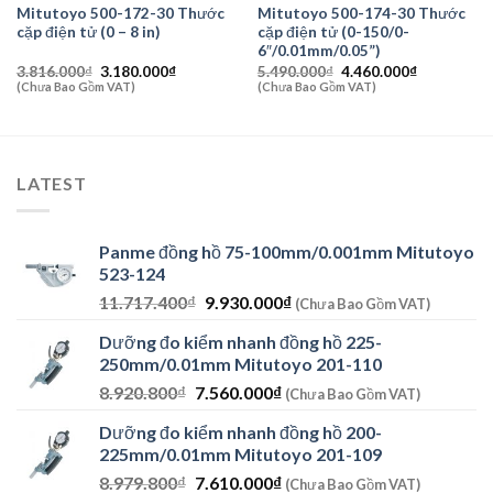
Mitutoyo 500-172-30 Thước
Mitutoyo 500-174-30 Thước
cặp điện tử (0 – 8 in)
cặp điện tử (0-150/0-
6″/0.01mm/0.05”)
Giá
Giá
Giá
Giá
3.816.000
₫
3.180.000
₫
5.490.000
₫
4.460.000
₫
gốc
hiện
gốc
hiện
(Chưa Bao Gồm VAT)
(Chưa Bao Gồm VAT)
là:
tại
là:
tại
3.816.000₫.
là:
5.490.000₫.
là:
₫.
3.180.000₫.
4.460.000₫
LATEST
Panme đồng hồ 75-100mm/0.001mm Mitutoyo
523-124
Giá
Giá
11.717.400
₫
9.930.000
₫
(Chưa Bao Gồm VAT)
gốc
hiện
Dưỡng đo kiểm nhanh đồng hồ 225-
là:
tại
250mm/0.01mm Mitutoyo 201-110
11.717.400₫.
là:
Giá
Giá
8.920.800
₫
7.560.000
₫
9.930.000₫.
(Chưa Bao Gồm VAT)
gốc
hiện
Dưỡng đo kiểm nhanh đồng hồ 200-
là:
tại
225mm/0.01mm Mitutoyo 201-109
8.920.800₫.
là:
Giá
Giá
8.979.800
₫
7.610.000
₫
7.560.000₫.
(Chưa Bao Gồm VAT)