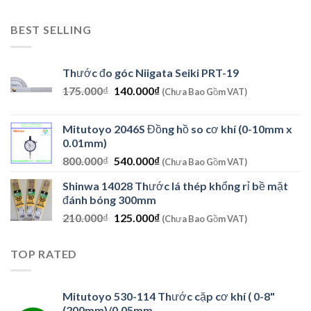
gốc
hiện
là:
tại
BEST SELLING
8.979.800₫.
là:
7.610.000₫.
Thước đo góc Niigata Seiki PRT-19
Giá
Giá
175.000
₫
140.000
₫
(Chưa Bao Gồm VAT)
gốc
hiện
là:
tại
Mitutoyo 2046S Đồng hồ so cơ khí (0-10mm x
175.000₫.
là:
0.01mm)
140.000₫.
Giá
Giá
800.000
₫
540.000
₫
(Chưa Bao Gồm VAT)
gốc
hiện
Shinwa 14028 Thước lá thép khổng rỉ bề mặt
là:
tại
đánh bóng 300mm
800.000₫.
là:
Giá
Giá
210.000
₫
125.000
₫
540.000₫.
(Chưa Bao Gồm VAT)
gốc
hiện
là:
tại
TOP RATED
210.000₫.
là:
125.000₫.
Mitutoyo 530-114 Thước cặp cơ khí ( 0-8"
(200mm)/0.05mm