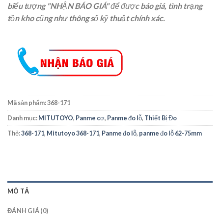
biểu tượng "NHẬN BÁO GIÁ" để được báo giá, tình trạng
tồn kho cũng như thông số kỹ thuật chính xác.
Mã sản phẩm:
368-171
Danh mục:
MITUTOYO
,
Panme cơ
,
Panme đo lỗ
,
Thiết Bị Đo
Thẻ:
368-171
,
Mitutoyo 368-171
,
Panme đo lỗ
,
panme đo lỗ 62-75mm
MÔ TẢ
ĐÁNH GIÁ (0)