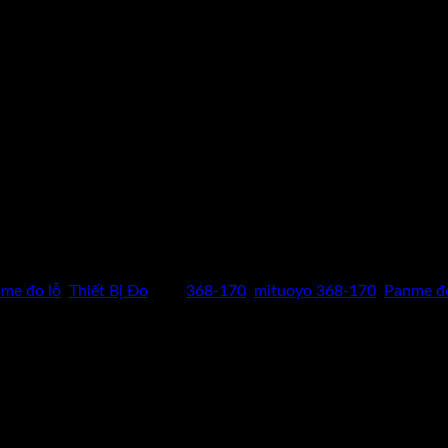
Xin liên hệ
hotline: 0962 598 524
hoặc nhấp vào biểu tượng "NHẬN 
me đo lỗ
,
Thiết Bị Đo
Thẻ:
368-170
,
mituoyo 368-170
,
Panme đo
CAM KẾT HÀNG CHÍNH HÃNG
Hoàn tiền gấp 10 lần nếu phát hiện
dungcukythuat.com là hàng giả.
GIÁ TỐT NHẤT THỊ TRƯỜNG