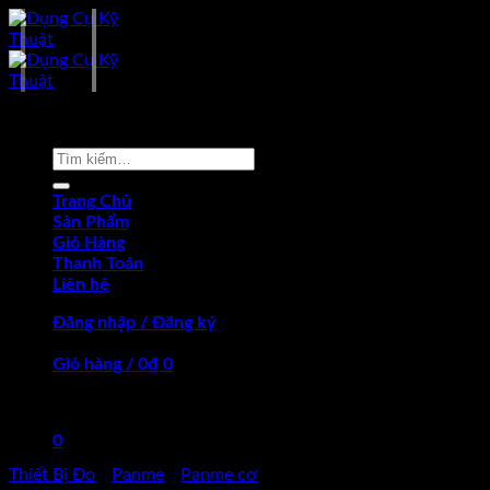
Skip
to
content
-17%
Tìm
kiếm:
Trang Chủ
Sản Phẩm
Giỏ Hàng
Thanh Toán
Liên hệ
Đăng nhập / Đăng ký
Giỏ hàng /
0
₫
0
Chưa có sản phẩm trong giỏ hàng.
0
Thiết Bị Đo
/
Panme
/
Panme cơ
Giỏ hàng