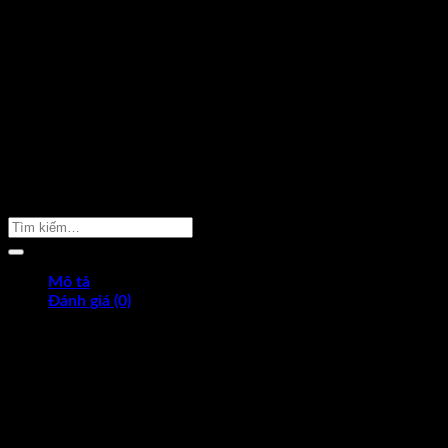
Sản Phẩm Cần Tìm
Mô tả
Đánh giá (0)
Mitutoyo 368-170 Panme 3 chấu đo lỗ 40-50mm x 0.005
là mộ
chính xác hơn.
Mitutoyo 368-170
được làm từ vật liệu tốt chống mài mòn, chố