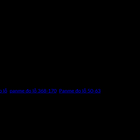
BÁO GIÁ" để được báo giá, tình trạng tồn kho cũng như thông số
 lỗ
,
panme đo lỗ 368-170
,
Panme đo lỗ 50-63