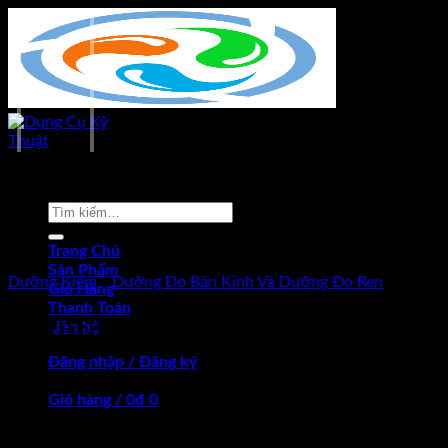
Skip
to
content
-17%
Tìm
kiếm:
Trang Chủ
Sản Phẩm
Dưỡng Kiểm
/
Dưỡng Đo Bán Kính Và Dưỡng Đo Ren
Giỏ Hàng
Thanh Toán
Mitutoyo 188-121 Dưỡng đo r
Liên hệ
Đăng nhập / Đăng ký
Giỏ hàng /
0
₫
0
Giá
Giá
Chưa có sản phẩm trong giỏ hàng.
468.000
₫
390.000
₫
(Chưa Bao Gồm VAT)