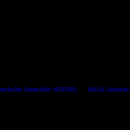
Xin liên hệ
hotline: 0962 598 524
hoặc nhấp vào biểu tượng "NHẬN 
ỡng Đo Ren
,
Dưỡng Kiểm
,
MITUTOYO
Thẻ:
188-121
,
Dưỡng đo 
CAM KẾT HÀNG CHÍNH HÃNG
Hoàn tiền gấp 10 lần nếu phát hiện
dungcukythuat.com là hàng giả.