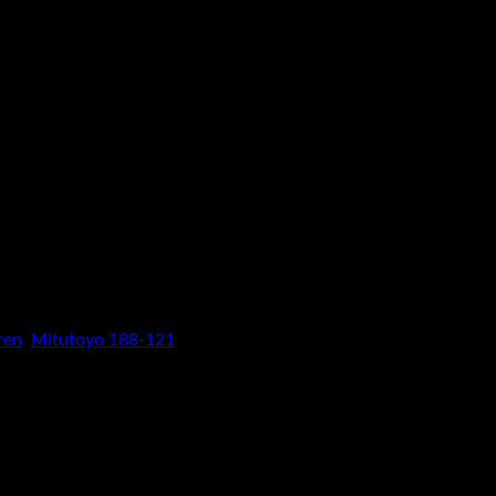
BÁO GIÁ" để được báo giá, tình trạng tồn kho cũng như thông số
ren
,
Mitutoyo 188-121