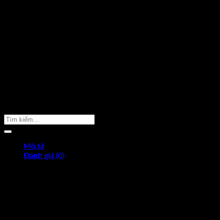
Sản Phẩm Cần Tìm
Mô tả
Đánh giá (0)
Mitutoyo 188-121 Bộ dưỡng đo ren khoản đo 0.4-7mm với 18
Mitutoyo 188-121
được làm từ vật liệu tốt chống mài mòn, chố