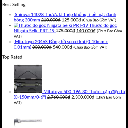
Best Selling
8.979.800₫.
là:
7.610.000₫.
Shinwa 14028 Thước lá thép khổng rỉ bề mặt đánh
Giá
Giá
bóng 300mm
210.000
₫
125.000
₫
(Chưa Bao Gồm VAT)
gốc
hiện
Thước đo góc
là:
Giá
tại
Giá
Niigata Seiki PRT-19
175.000
₫
140.000
₫
(Chưa Bao Gồm
210.000₫.
gốc
là:
hiện
VAT)
là:
125.000₫.
tại
Mitutoyo 2046S Đồng hồ so cơ khí (0-10mm x
Giá
Giá
175.000₫.
là:
0.01mm)
800.000
₫
540.000
₫
(Chưa Bao Gồm VAT)
gốc
hiện
140.000₫.
Top Rated
là:
tại
800.000₫.
là:
540.000₫.
Mitutoyo 500-196-30 Thước cặp điện tử
Giá
Giá
(0-150mm/0-6")
2.760.000
₫
2.300.000
₫
(Chưa Bao Gồm
gốc
hiện
VAT)
là:
tại
2.760.000₫.
là:
2.300.000₫.