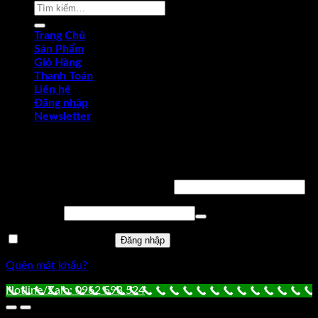
Tìm
kiếm:
Trang Chủ
Sản Phẩm
Giỏ Hàng
Thanh Toán
Liên hệ
Đăng nhập
Newsletter
Đăng nhập
Tên tài khoản hoặc địa chỉ email
*
Mật khẩu
*
Ghi nhớ mật khẩu
Đăng nhập
Quên mật khẩu?
Hotline/Zalo: 0962 598 524