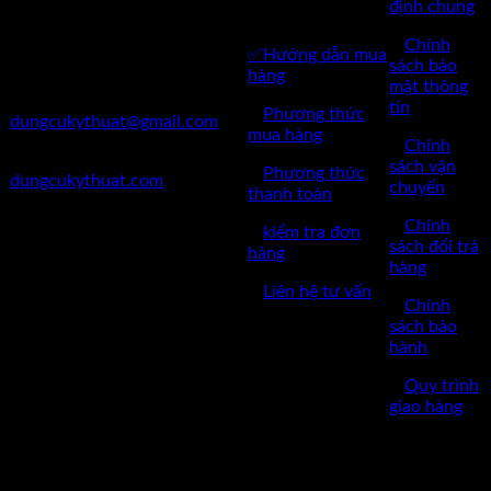
Huyện Đông Anh, Thành Phố
định chung
HÀNG
Hà Nội
✅
Chính
✅Hướng dẫn mua
✅Điện Thoại: 0962 598 524
sách bảo
hàng
mật thông
✅Mail:
tin
✅
Phương thức
dungcukythuat@gmail.com
mua hàng
✅
Chính
✅Website:
sách vận
✅
Phương thức
dungcukythuat.com
chuyển
thanh toán
✅GPKD: 0110290164 cấp
✅
Chính
✅
kiểm tra đơn
ngày 17/03/2023
sách đổi trả
hàng
hàng
✅Thời làm việc: 8h-17h từ thứ
✅
Liên hệ tư vấn
2 đến thứ 7.
✅
Chính
sách bảo
hành
✅
Quy trình
giao hàng
Copyright © 2022 by dungcukythuat.com. All rights reserved