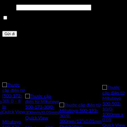
Email
*
Lưu tên của tôi, email, và trang web trong trình duyệt này
cho lần bình luận kế tiếp của tôi.
Sản phẩm tương tự
-17%
-17%
-11%
-15%
Quick View
Quick View
Mitutoyo
Quick View
Quick View