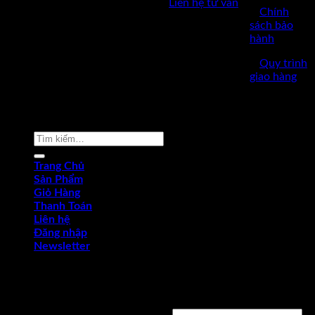
✅
Liên hệ tư vấn
2 đến thứ 7.
✅
Chính
sách bảo
hành
✅
Quy trình
giao hàng
Copyright © 2022 by dungcukythuat.com. All rights reserved
Tìm
kiếm:
Trang Chủ
Sản Phẩm
Giỏ Hàng
Thanh Toán
Liên hệ
Đăng nhập
Newsletter
Đăng nhập