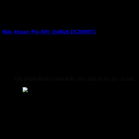
Máy khoan Pin
60
V DeWalt DCD996T1
I. Thông tin sản phẩm
Máy khoan Pin 60V DeWalt DCD996T1
được thiết kế vỏ
máy hấp thụ rung động làm giảm độ rung cho tay cầm, hình
dáng tay cầm nhỏ gọn giảm mỏi và đau tay, công tắc hoạt
động của máy được tích hợp ngay trên tay cầm, giúp việc
khởi động máy trở nên đơn giản hơn. Công lực máy khoan
cực kỳ mạnh, trang bị những tính năng vượt trội mà những
con máy khác không thể thay thế được. Động cơ không chổi
than mang đến công suất tối đa và kéo dài tuổi thọ cho
máy.
Sản phẩm đã bao gồm thân máy, hộp nhựa, pin và sạc.
Đáp ứng mọi nhu cầu sử dụng bất kỳ công việc nào trong gia
đình
Thông số kỹ thuật:
– Hãng sản xuất: Dewalt
– Pin tương thích: Li-ion 20V – 60V