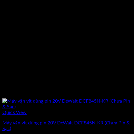
Quick View
Máy vặn vít dùng pin 20V DeWalt DCF845N-KR (Chưa Pin &
Sạc)