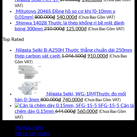
gốc
hiện
VAT)
là:
tại
Mitutoyo 2046S Đồng hồ so cơ khí (0-10mm x
Giá
Giá
175.000₫.
là:
0.01mm)
800.000
₫
540.000
₫
(Chưa Bao Gồm VAT)
gốc
hiện
140.000₫.
Shinwa 14028 Thước lá thép khổng rỉ bề mặt đánh
là:
Giá
tại
Giá
bóng 300mm
210.000
₫
125.000
₫
(Chưa Bao Gồm VAT)
800.000₫.
gốc
là:
hiện
Top Rated
là:
540.000₫.
tại
210.000₫.
là:
Niigata Seiki B-A250H Thước thẳng chuẩn dài 250mm
125.000₫.
Giá
Giá
thép carbon vát cạnh
1.046.500
₫
910.000
₫
(Chưa Bao
gốc
hiện
Gồm VAT)
là:
tại
1.046.500₫.
là:
910.000₫.
Niigata Seiki, WG-1(M)Thước đo mối
Giá
Giá
hàn 0-3mm
800.000
₫
740.000
₫
(Chưa Bao Gồm VAT)
gốc
hiện
SFG-15-5 Căn lá
là:
Giá
tại
Giá
chêm dày 0.15mm
644.000
₫
560.000
₫
(Chưa Bao Gồm
800.000₫.
gốc
là:
hiện
VAT)
là:
740.000₫.
tại
TRANG CHỦ
644.000₫.
là:
Tất cả sản phẩm
560.000₫.