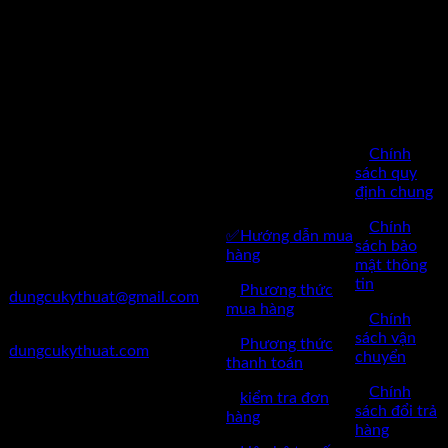
CHÍNH
SÁCH
BÁN
Công Ty TNHH Dụng Cụ
HÀNG
Kỹ Thuật Việt Nam
CHĂM SÓC
✅
Chính
✅Thôn Du Nội, Xã Mai Lâm,
KHÁCH
sách quy
Huyện Đông Anh, Thành Phố
định chung
HÀNG
Hà Nội
✅
Chính
✅Hướng dẫn mua
✅Điện Thoại: 0962 598 524
sách bảo
hàng
mật thông
✅Mail:
tin
✅
Phương thức
dungcukythuat@gmail.com
mua hàng
✅
Chính
✅Website:
sách vận
✅
Phương thức
dungcukythuat.com
chuyển
thanh toán
✅GPKD: 0110290164 cấp
✅
Chính
✅
kiểm tra đơn
ngày 17/03/2023
sách đổi trả
hàng
hàng
✅Thời làm việc: 8h-17h từ thứ