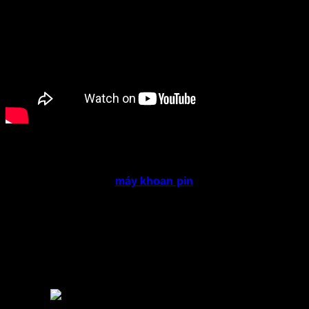
So sánh về thiết kế giao diện giữađộng lực dùng pin DCD996
và
máy khoan động lực dùng pin DCD
999
Dewalt DCD996T1 là
máy khoan pin
gồm 3 chức năng tiện
lợi cho anh em dễ dàng thực hiện được nhiều thao tác linh
hoạt. Máy có thiết kế nhỏ, gọn, công lực mạnh mẽ, trang bị
những tính năng vượt trội mang đến khả năng vận hành ổn
định dù là những công việc trên cao hoặc cần di chuyển.
Mua60V DeWalt DCD996T1 tại Dungcukythuat.com sẽ được
bào hành chính hãng 3 năm.