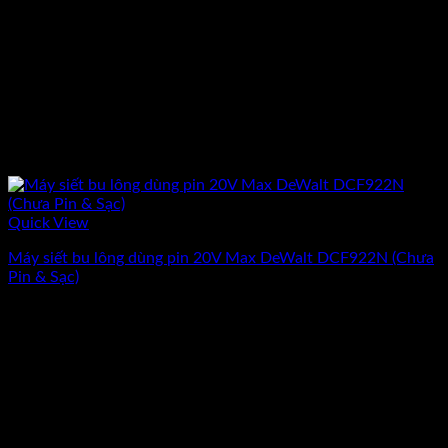
Quick View
Máy siết bu lông dùng pin 20V Max DeWalt DCF922N (Chưa
Pin & Sạc)
Giá
Giá
3.240.000
₫
2.910.000
₫
(Chưa Bao Gồm VAT)
gốc
hiện
-10%
là:
tại
3.240.000₫.
là:
2.910.000₫.