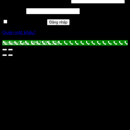
Tên tài khoản hoặc địa chỉ email
*
Mật khẩu
*
Ghi nhớ mật khẩu
Đăng nhập
Quên mật khẩu?
Hotline/Zalo: 0962 598 524