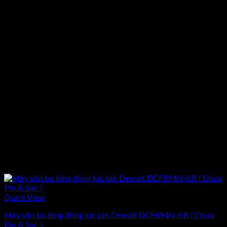
Quick View
Máy vặn bu lông động lực pin Dewalt DCF894N-KR ( Chưa
Pin & Sạc )