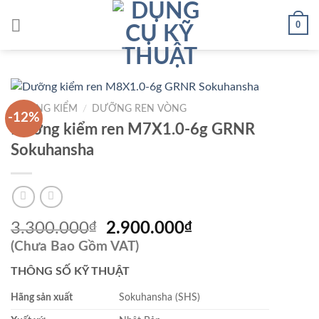
Skip
0
to
content
DƯỠNG KIỂM
/
DƯỠNG REN VÒNG
-12%
Dưỡng kiểm ren M7X1.0-6g GRNR
Sokuhansha
Giá
Giá
3.300.000
₫
2.900.000
₫
gốc
hiện
(Chưa Bao Gồm VAT)
là:
tại
THÔNG SỐ KỸ THUẬT
3.300.000₫.
là:
2.900.000₫.
Hãng sản xuất
Sokuhansha (SHS)