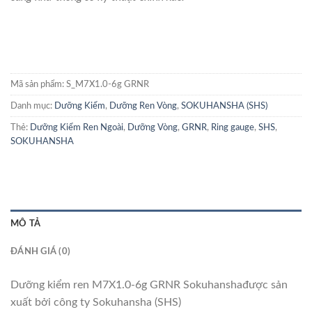
Mã sản phẩm:
S_M7X1.0-6g GRNR
Danh mục:
Dưỡng Kiểm
,
Dưỡng Ren Vòng
,
SOKUHANSHA (SHS)
Thẻ:
Dưỡng Kiểm Ren Ngoài
,
Dưỡng Vòng
,
GRNR
,
Ring gauge
,
SHS
,
SOKUHANSHA
MÔ TẢ
ĐÁNH GIÁ (0)
Dưỡng kiểm ren M7X1.0-6g GRNR Sokuhanshađược sản
xuất bởi công ty Sokuhansha (SHS)