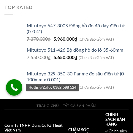
là:
tại
TOP RATED
210.000₫.
là:
125.000₫.
Mitutoyo 547-300S Đồng hồ đo độ dày điện tử
(0-0.4")
Giá
Giá
7.370.000
₫
5.960.000
₫
(Chưa Bao Gồm VAT)
gốc
hiện
Mitutoyo 511-426 Bộ đồng hồ đo lỗ 35-60mm
là:
tại
Giá
Giá
7.550.000
₫
7.370.000₫.
5.650.000
₫
là:
(Chưa Bao Gồm VAT)
gốc
hiện
5.960.000₫.
là:
tại
Mitutoyo 329-350-30 Panme đo sâu điện tử (0-
7.550.000₫.
là:
100mm x 0.001)
5.650.000₫.
Giá
Giá
9.720.000
₫
8.100.000
₫
Hotline/Zalo: 0962 598 524
(Chưa Bao Gồm VAT)
gốc
hiện
là:
tại
9.720.000₫.
là:
TRANG CHỦ
TẤT CẢ SẢN PHẨM
8.100.000₫.
CHÍNH
SÁCH BÁN
HÀNG
Công Ty TNHH Dụng Cụ Kỹ Thuật
CHĂM SÓC
Việt Nam
✅
Chính sách