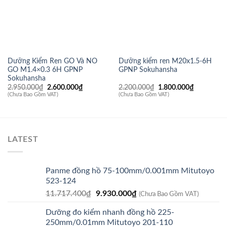
Dưỡng Kiểm Ren GO Và NO
Dưỡng kiểm ren M20x1.5-6H
GO M1.4×0.3 6H GPNP
GPNP Sokuhansha
Sokuhansha
Giá
Giá
Giá
Giá
2.950.000
₫
2.600.000
₫
2.200.000
₫
1.800.000
₫
gốc
hiện
gốc
hiện
(Chưa Bao Gồm VAT)
(Chưa Bao Gồm VAT)
là:
tại
là:
tại
2.950.000₫.
là:
2.200.000₫.
là:
2.600.000₫.
1.800.000
LATEST
Panme đồng hồ 75-100mm/0.001mm Mitutoyo
523-124
Giá
Giá
11.717.400
₫
9.930.000
₫
(Chưa Bao Gồm VAT)
gốc
hiện
Dưỡng đo kiểm nhanh đồng hồ 225-
là:
tại
250mm/0.01mm Mitutoyo 201-110
11.717.400₫.
là: