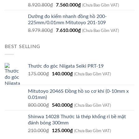
Giá
Giá
8.920.800
₫
7.560.000
₫
9.930.000₫.
(Chưa Bao Gồm VAT)
gốc
hiện
Dưỡng đo kiểm nhanh đồng hồ 200-
là:
tại
225mm/0.01mm Mitutoyo 201-109
8.920.800₫.
là:
Giá
Giá
8.979.800
₫
7.610.000
₫
7.560.000₫.
(Chưa Bao Gồm VAT)
gốc
hiện
là:
tại
BEST SELLING
8.979.800₫.
là:
7.610.000₫.
Thước đo góc Niigata Seiki PRT-19
Giá
Giá
175.000
₫
140.000
₫
(Chưa Bao Gồm VAT)
gốc
hiện
là:
tại
Mitutoyo 2046S Đồng hồ so cơ khí (0-10mm x
175.000₫.
là:
0.01mm)
140.000₫.
Giá
Giá
800.000
₫
540.000
₫
(Chưa Bao Gồm VAT)
gốc
hiện
Shinwa 14028 Thước lá thép khổng rỉ bề mặt
là:
tại
đánh bóng 300mm
800.000₫.
là:
Giá
Giá
210.000
₫
125.000
₫
540.000₫.
(Chưa Bao Gồm VAT)
gốc
hiện