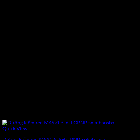
Quick View
Dưỡng kiểm ren M5X0.5-6H GPNP Sokuhansha