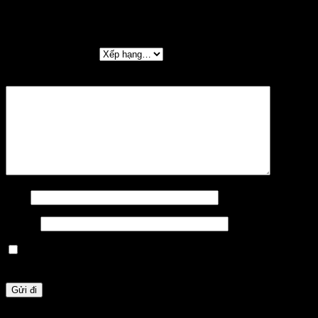
Hãy là người đầu tiên nhận xét “Dưỡng kiểm ren
M4X0.5-6H GPNP Sokuhansha”
Đánh giá của bạn
*
Nhận xét của bạn
*
Tên
*
Email
*
Lưu tên của tôi, email, và trang web trong trình duyệt này
cho lần bình luận kế tiếp của tôi.