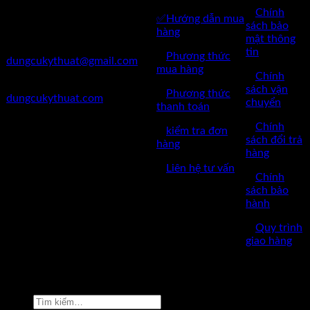
✅
Chính
✅Hướng dẫn mua
✅Điện Thoại: 0962 598 524
sách bảo
hàng
mật thông
✅Mail:
tin
✅
Phương thức
dungcukythuat@gmail.com
mua hàng
✅
Chính
✅Website:
sách vận
✅
Phương thức
dungcukythuat.com
chuyển
thanh toán
✅GPKD: 0110290164 cấp
✅
Chính
✅
kiểm tra đơn
ngày 17/03/2023
sách đổi trả
hàng
hàng
✅Thời làm việc: 8h-17h từ thứ
✅
Liên hệ tư vấn
2 đến thứ 7.
✅
Chính
sách bảo
hành
✅
Quy trình
giao hàng
Copyright © 2022 by dungcukythuat.com. All rights reserved
Tìm