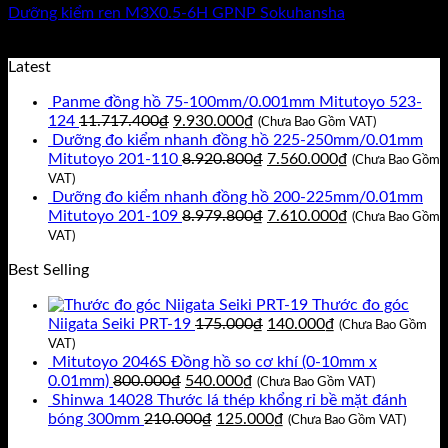
Dưỡng kiểm ren M3X0.5-6H GPNP Sokuhansha
Giá
Giá
2.200.000
₫
1.800.000
₫
(Chưa Bao Gồm VAT)
gốc
hiện
Latest
là:
tại
Panme đồng hồ 75-100mm/0.001mm Mitutoyo 523-
2.200.000₫.
là:
Giá
Giá
124
11.717.400
₫
9.930.000
₫
1.800.000₫.
(Chưa Bao Gồm VAT)
gốc
hiện
Dưỡng đo kiểm nhanh đồng hồ 225-250mm/0.01mm
là:
tại
Giá
Giá
Mitutoyo 201-110
8.920.800
₫
7.560.000
₫
(Chưa Bao Gồm
11.717.400₫.
là:
gốc
hiện
VAT)
9.930.000₫.
là:
tại
Dưỡng đo kiểm nhanh đồng hồ 200-225mm/0.01mm
8.920.800₫.
Giá
là:
Giá
Mitutoyo 201-109
8.979.800
₫
7.610.000
₫
(Chưa Bao Gồm
gốc
7.560.000₫.
hiện
VAT)
là:
tại
Best Selling
8.979.800₫.
là:
7.610.000₫.
Thước đo góc
Giá
Giá
Niigata Seiki PRT-19
175.000
₫
140.000
₫
(Chưa Bao Gồm
gốc
hiện
VAT)
là:
tại
Mitutoyo 2046S Đồng hồ so cơ khí (0-10mm x
Giá
Giá
175.000₫.
là:
0.01mm)
800.000
₫
540.000
₫
(Chưa Bao Gồm VAT)
gốc
hiện
140.000₫.
Shinwa 14028 Thước lá thép khổng rỉ bề mặt đánh
là:
Giá
tại
Giá
bóng 300mm
210.000
₫
125.000
₫
(Chưa Bao Gồm VAT)
800.000₫.
gốc
là:
hiện