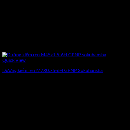
Quick View
Dưỡng kiểm ren M7X0.75-6H GPNP Sokuhansha
1.400.000
₫
(Chưa Bao Gồm VAT)
-17%