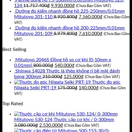
2.300.000₫.
là:
Giá
Giá
124
11.717.400
₫
9.930.000
₫
1.900.000₫.
(Chưa Bao Gồm VAT)
gốc
hiện
Dưỡng đo kiểm nhanh đồng hồ 225-250mm/0.01mm
là:
tại
Giá
Giá
Mitutoyo 201-110
8.920.800
₫
7.560.000
₫
(Chưa Bao Gồm
11.717.400₫.
là:
gốc
hiện
VAT)
9.930.000₫.
là:
tại
Dưỡng đo kiểm nhanh đồng hồ 200-225mm/0.01mm
8.920.800₫.
Giá
là:
Giá
Mitutoyo 201-109
8.979.800
₫
7.610.000
₫
(Chưa Bao Gồm
gốc
7.560.000₫.
hiện
VAT)
là:
tại
Best Selling
8.979.800₫.
là:
7.610.000₫.
Mitutoyo 2046S Đồng hồ so cơ khí (0-10mm x
Giá
Giá
0.01mm)
800.000
₫
540.000
₫
(Chưa Bao Gồm VAT)
gốc
hiện
Shinwa 14028 Thước lá thép khổng rỉ bề mặt đánh
là:
Giá
tại
Giá
bóng 300mm
210.000
₫
125.000
₫
(Chưa Bao Gồm VAT)
800.000₫.
gốc
là:
hiện
Thước đo góc
là:
540.000₫.
Giá
tại
Giá
Niigata Seiki PRT-19
175.000
₫
140.000
₫
(Chưa Bao Gồm
210.000₫.
gốc
là:
hiện
VAT)
là:
125.000₫.
tại
Top Rated
175.000₫.
là:
140.000₫.
Mitutoyo 530-124 Thước cặp cơ khí / 0-300mm
Giá
Giá
3.080.000
₫
2.530.000
₫
(Chưa Bao Gồm VAT)
gốc
hiện