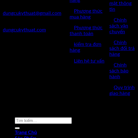
hàng
mật thông
✅Mail:
tin
✅
Phương thức
dungcukythuat@gmail.com
mua hàng
✅
Chính
✅Website:
sách vận
✅
Phương thức
dungcukythuat.com
chuyển
thanh toán
✅GPKD: 0110290164 cấp
✅
Chính
✅
kiểm tra đơn
ngày 17/03/2023
sách đổi trả
hàng
hàng
✅Thời làm việc: 8h-17h từ thứ
✅
Liên hệ tư vấn
2 đến thứ 7.
✅
Chính
sách bảo
hành
✅
Quy trình
giao hàng
Copyright © 2022 by dungcukythuat.com. All rights reserved
Tìm
kiếm:
Trang Chủ