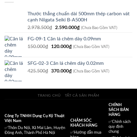
125.000₫.
Thước thẳng chuẩn dài 500mm thép carbon vát
cạnh Niigata Seiki B-A500H
Giá
Giá
2.978.500
₫
2.590.000
₫
(Chưa Bao Gồm VAT)
gốc
hiện
FG-09-1 Căn lá chêm dày 0.09mm
là:
tại
Giá
Giá
150.000
₫
120.000
2.978.500₫.
₫
là:
(Chưa Bao Gồm VAT)
gốc
hiện
2.590.000₫.
là:
tại
SFG-02-3 Căn lá chêm dày 0.02mm
150.000₫.
là:
Giá
Giá
425.500
₫
370.000
₫
120.000₫.
(Chưa Bao Gồm VAT)
gốc
hiện
là:
tại
425.500₫.
là:
TRANG CHỦ
TẤT CẢ SẢN PHẨM
370.000₫.
CHÍNH
SÁCH BÁN
HÀNG
Công Ty TNHH Dụng Cụ Kỹ Thuật
CHĂM SÓC
Việt Nam
✅
Chính sách
KHÁCH HÀNG
quy định
✅Thôn Du Nội, Xã Mai Lâm, Huyện
chung
✅Hướng dẫn mua
Đông Anh, Thành Phố Hà Nội