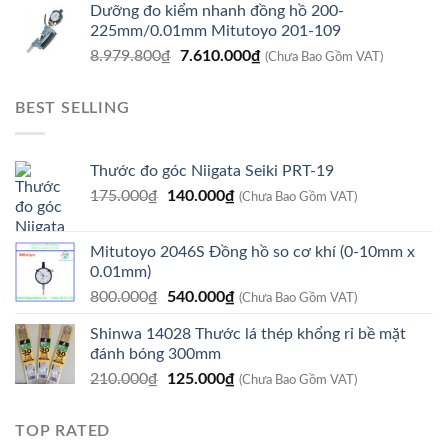
Dưỡng đo kiểm nhanh đồng hồ 200-
là:
tại
225mm/0.01mm Mitutoyo 201-109
8.920.800₫.
là:
Giá
Giá
8.979.800
₫
7.610.000
₫
7.560.000₫.
(Chưa Bao Gồm VAT)
gốc
hiện
là:
tại
BEST SELLING
8.979.800₫.
là:
7.610.000₫.
Thước đo góc Niigata Seiki PRT-19
Giá
Giá
175.000
₫
140.000
₫
(Chưa Bao Gồm VAT)
gốc
hiện
là:
tại
Mitutoyo 2046S Đồng hồ so cơ khí (0-10mm x
175.000₫.
là:
0.01mm)
140.000₫.
Giá
Giá
800.000
₫
540.000
₫
(Chưa Bao Gồm VAT)
gốc
hiện
Shinwa 14028 Thước lá thép khổng rỉ bề mặt
là:
tại
đánh bóng 300mm
800.000₫.
là:
Giá
Giá
210.000
₫
125.000
₫
540.000₫.
(Chưa Bao Gồm VAT)
gốc
hiện
là:
tại
TOP RATED
210.000₫.
là: