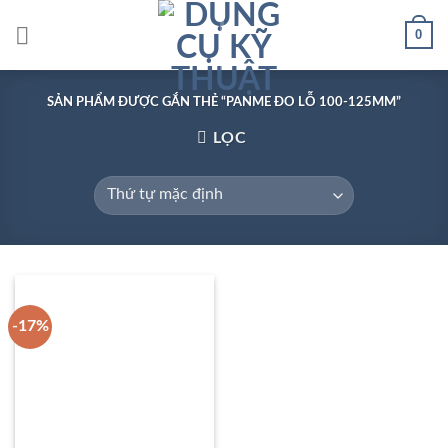
Skip
0
to
content
SẢN PHẨM ĐƯỢC GẮN THẺ “PANME ĐO LỖ 100-125MM”
LỌC
-17%