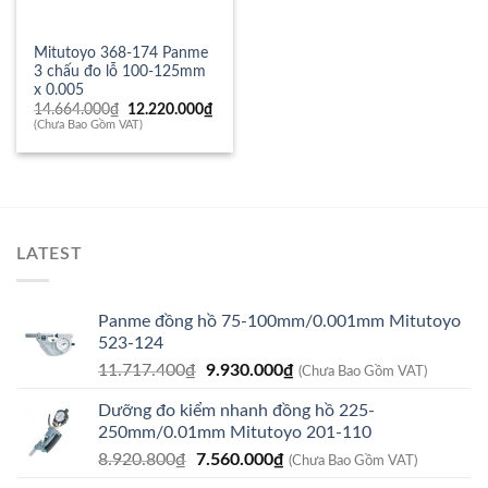
Mitutoyo 368-174 Panme
3 chấu đo lỗ 100-125mm
x 0.005
Giá
Giá
14.664.000
₫
12.220.000
₫
gốc
hiện
(Chưa Bao Gồm VAT)
là:
tại
14.664.000₫.
là:
12.220.000₫.
LATEST
Panme đồng hồ 75-100mm/0.001mm Mitutoyo
523-124
Giá
Giá
11.717.400
₫
9.930.000
₫
(Chưa Bao Gồm VAT)
gốc
hiện
Dưỡng đo kiểm nhanh đồng hồ 225-
là:
tại
250mm/0.01mm Mitutoyo 201-110
11.717.400₫.
là:
Giá
Giá
8.920.800
₫
7.560.000
₫
9.930.000₫.
(Chưa Bao Gồm VAT)
gốc
hiện