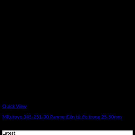
Quick View
Mitutoyo 345-251-30 Panme điện tử đo trong 25-50mm
Giá
Giá
9.936.000
₫
8.280.000
₫
(Chưa Bao Gồm VAT)
gốc
hiện
Latest