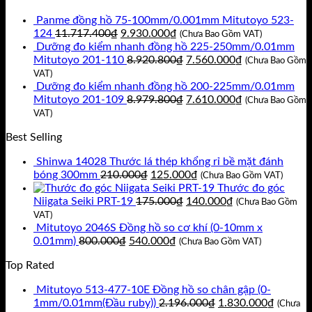
là:
tại
Panme đồng hồ 75-100mm/0.001mm Mitutoyo 523-
9.936.000₫.
là:
Giá
Giá
124
11.717.400
₫
9.930.000
₫
8.280.000₫.
(Chưa Bao Gồm VAT)
gốc
hiện
Dưỡng đo kiểm nhanh đồng hồ 225-250mm/0.01mm
là:
tại
Giá
Giá
Mitutoyo 201-110
8.920.800
₫
7.560.000
₫
(Chưa Bao Gồm
11.717.400₫.
là:
gốc
hiện
VAT)
9.930.000₫.
là:
tại
Dưỡng đo kiểm nhanh đồng hồ 200-225mm/0.01mm
8.920.800₫.
Giá
là:
Giá
Mitutoyo 201-109
8.979.800
₫
7.610.000
₫
(Chưa Bao Gồm
gốc
7.560.000₫.
hiện
VAT)
là:
tại
Best Selling
8.979.800₫.
là:
7.610.000₫.
Shinwa 14028 Thước lá thép khổng rỉ bề mặt đánh
Giá
Giá
bóng 300mm
210.000
₫
125.000
₫
(Chưa Bao Gồm VAT)
gốc
hiện
Thước đo góc
là:
Giá
tại
Giá
Niigata Seiki PRT-19
175.000
₫
140.000
₫
(Chưa Bao Gồm
210.000₫.
gốc
là:
hiện
VAT)
là:
125.000₫.
tại
Mitutoyo 2046S Đồng hồ so cơ khí (0-10mm x
Giá
Giá
175.000₫.
là:
0.01mm)
800.000
₫
540.000
₫
(Chưa Bao Gồm VAT)
gốc
hiện
140.000₫.
Top Rated
là:
tại
800.000₫.
là:
Mitutoyo 513-477-10E Đồng hồ so chân gập (0-
540.000₫.
Giá
Giá
1mm/0.01mm(Đầu ruby))
2.196.000
₫
1.830.000
₫
(Chưa