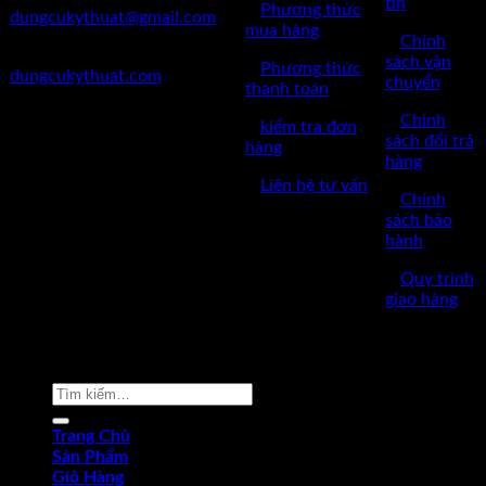
tin
✅
Phương thức
dungcukythuat@gmail.com
mua hàng
✅
Chính
✅Website:
sách vận
✅
Phương thức
dungcukythuat.com
chuyển
thanh toán
✅GPKD: 0110290164 cấp
✅
Chính
✅
kiểm tra đơn
ngày 17/03/2023
sách đổi trả
hàng
hàng
✅Thời làm việc: 8h-17h từ thứ
✅
Liên hệ tư vấn
2 đến thứ 7.
✅
Chính
sách bảo
hành
✅
Quy trình
giao hàng
Copyright © 2022 by dungcukythuat.com. All rights reserved
Tìm
kiếm:
Trang Chủ
Sản Phẩm
Giỏ Hàng