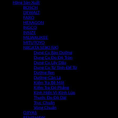
Hãng Sản Xuất
BOSCH
Chưa có sản phẩm trong giỏ hàng.
DEWALT
FARO
HEXAGON
INGCO
INSIZE
MILWAUKEE
MITUTOYO
NIIGATA SEIKI (SK)
Dụng Cụ Bảo Dưỡng
Dụng Cụ Đo Độ Tròn
Dụng Cụ Lấy Dấu
Dụng Cụ Từ Tính-Đế Từ
Dưỡng Ren
Dưỡng-Căn Lá
Kiểm Tra Bề Mặt
Kiểm Tra Độ Phẳng
Kính Hiển Vi-Kính Lúp
Thước Đo Độ Dài
Trục Chuẩn
Vòng Chuẩn
OJIYAS
RENISHAW