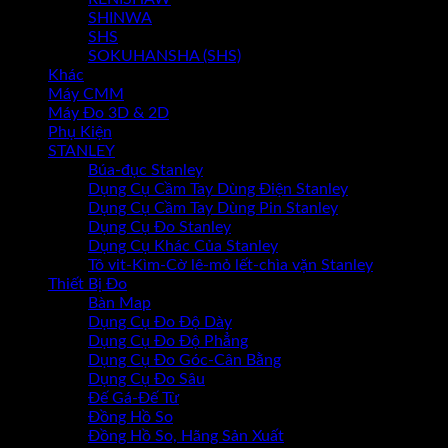
SHINWA
SHS
SOKUHANSHA (SHS)
Khác
Máy CMM
Máy Đo 3D & 2D
Phụ Kiện
STANLEY
Búa-đục Stanley
Dụng Cụ Cầm Tay Dùng Điện Stanley
Dụng Cụ Cầm Tay Dùng Pin Stanley
Dụng Cụ Đo Stanley
Dụng Cụ Khác Của Stanley
Tô vit-Kìm-Cờ lê-mỏ lết-chìa vặn Stanley
Thiết Bị Đo
Bàn Map
Dụng Cụ Đo Độ Dày
Dụng Cụ Đo Độ Phẳng
Dụng Cụ Đo Góc-Cân Bằng
Dụng Cụ Đo Sâu
Đế Gá-Đế Từ
Đồng Hồ So
Đồng Hồ So, Hãng Sản Xuất