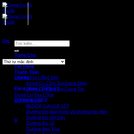
Skip
to
content
Sản phẩm được gắn thẻ “Mitutoyo 331-261-30”
Lọc
Tìm
kiếm:
Hiển thị kết quả duy nhất
Trang Chủ
Sản Phẩm
Giỏ Hàng
Browse
Thanh Toán
Liên hệ
DỤNG CỤ CẦM TAY
Dụng Cụ Cầm Tay Dùng Điện
Đăng nhập / Đăng ký
Dụng Cụ Cầm Tay Dùng Pin
Dụng Cụ Gia Công
Giỏ hàng /
0
₫
0
Dưỡng Kiểm
BLOCK GAUGE SET
Chưa có sản phẩm trong giỏ hàng.
Dưỡng Đo Bán Kính Và Dưỡng Đo Ren
Dưỡng Đo Độ Dày
0
Dưỡng Đo Lỗ
Dưỡng Ren Trục
Giỏ hàng