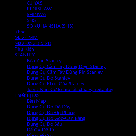
OJIYAS
RENISHAW
SHINWA
SHS
SOKUHANSHA (SHS)
Khác
Máy CMM
Máy Đo 3D & 2D
Phụ Kiện
STANLEY
Búa-đục Stanley
Dụng Cụ Cầm Tay Dùng Điện Stanley
Dụng Cụ Cầm Tay Dùng Pin Stanley
Dụng Cụ Đo Stanley
Dụng Cụ Khác Của Stanley
Tô vit-Kìm-Cờ lê-mỏ lết-chìa vặn Stanley
Thiết Bị Đo
Bàn Map
Dụng Cụ Đo Độ Dày
Dụng Cụ Đo Độ Phẳng
Dụng Cụ Đo Góc-Cân Bằng
Dụng Cụ Đo Sâu
Đế Gá-Đế Từ
Đồng Hồ So