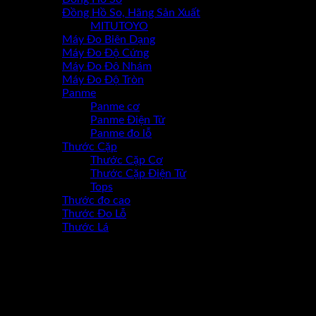
Đồng Hồ So, Hãng Sản Xuất
MITUTOYO
Máy Đo Biên Dạng
Máy Đo Độ Cứng
Máy Đo Đô Nhám
Máy Đo Độ Tròn
Panme
Panme cơ
Panme Điện Tử
Panme đo lỗ
Thước Cặp
Thước Cặp Cơ
Thước Cặp Điện Tử
Tops
Thước đo cao
Thước Đo Lỗ
Thước Lá
-17%