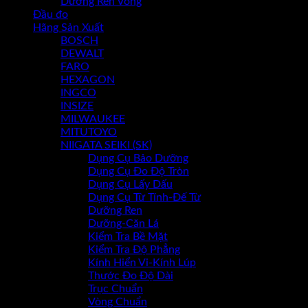
Dưỡng Ren Vòng
Đầu đo
Chưa có sản phẩm trong giỏ hàng.
Hãng Sản Xuất
BOSCH
DEWALT
FARO
HEXAGON
INGCO
INSIZE
MILWAUKEE
MITUTOYO
NIIGATA SEIKI (SK)
Dụng Cụ Bảo Dưỡng
Dụng Cụ Đo Độ Tròn
Dụng Cụ Lấy Dấu
Dụng Cụ Từ Tính-Đế Từ
Dưỡng Ren
Dưỡng-Căn Lá
Kiểm Tra Bề Mặt
Kiểm Tra Độ Phẳng
Kính Hiển Vi-Kính Lúp
Thước Đo Độ Dài
Trục Chuẩn
Vòng Chuẩn