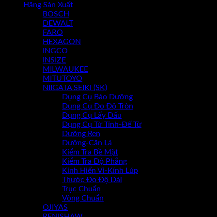
Hãng Sản Xuất
BOSCH
Chưa có sản phẩm trong giỏ hàng.
DEWALT
FARO
HEXAGON
INGCO
INSIZE
MILWAUKEE
MITUTOYO
NIIGATA SEIKI (SK)
Dụng Cụ Bảo Dưỡng
Dụng Cụ Đo Độ Tròn
Dụng Cụ Lấy Dấu
Dụng Cụ Từ Tính-Đế Từ
Dưỡng Ren
Dưỡng-Căn Lá
Kiểm Tra Bề Mặt
Kiểm Tra Độ Phẳng
Kính Hiển Vi-Kính Lúp
Thước Đo Độ Dài
Trục Chuẩn
Vòng Chuẩn
OJIYAS
RENISHAW