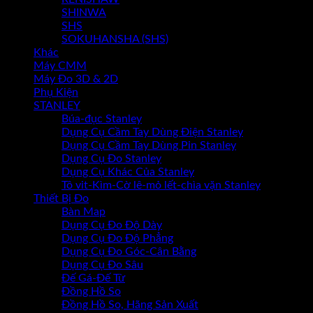
SHINWA
SHS
SOKUHANSHA (SHS)
Khác
Máy CMM
Máy Đo 3D & 2D
Phụ Kiện
STANLEY
Búa-đục Stanley
Dụng Cụ Cầm Tay Dùng Điện Stanley
Dụng Cụ Cầm Tay Dùng Pin Stanley
Dụng Cụ Đo Stanley
Dụng Cụ Khác Của Stanley
Tô vit-Kìm-Cờ lê-mỏ lết-chìa vặn Stanley
Thiết Bị Đo
Bàn Map
Dụng Cụ Đo Độ Dày
Dụng Cụ Đo Độ Phẳng
Dụng Cụ Đo Góc-Cân Bằng
Dụng Cụ Đo Sâu
Đế Gá-Đế Từ
Đồng Hồ So
Đồng Hồ So, Hãng Sản Xuất