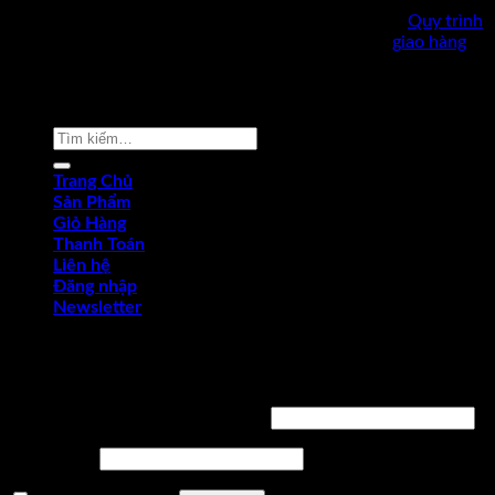
✅
Quy trình
giao hàng
Copyright © 2022 by dungcukythuat.com. All rights reserved
Tìm
kiếm:
Trang Chủ
Sản Phẩm
Giỏ Hàng
Thanh Toán
Liên hệ
Đăng nhập
Newsletter
Đăng nhập
Tên tài khoản hoặc địa chỉ email
*
Mật khẩu
*