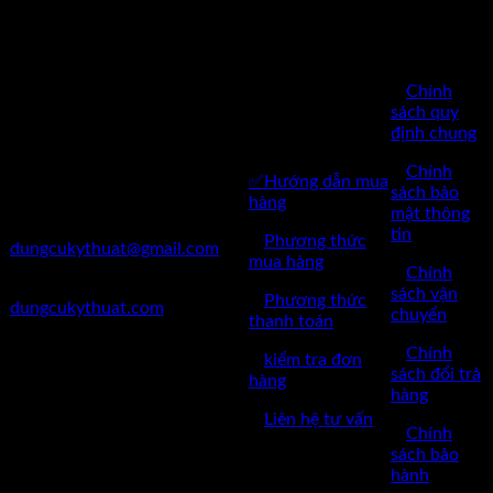
BÁN
Công Ty TNHH Dụng Cụ
HÀNG
Kỹ Thuật Việt Nam
CHĂM SÓC
✅
Chính
✅Thôn Du Nội, Xã Mai Lâm,
KHÁCH
sách quy
Huyện Đông Anh, Thành Phố
định chung
HÀNG
Hà Nội
✅
Chính
✅Hướng dẫn mua
✅Điện Thoại: 0962 598 524
sách bảo
hàng
mật thông
✅Mail:
tin
✅
Phương thức
dungcukythuat@gmail.com
mua hàng
✅
Chính
✅Website:
sách vận
✅
Phương thức
dungcukythuat.com
chuyển
thanh toán
✅GPKD: 0110290164 cấp
✅
Chính
✅
kiểm tra đơn
ngày 17/03/2023
sách đổi trả
hàng
hàng
✅Thời làm việc: 8h-17h từ thứ
✅
Liên hệ tư vấn
2 đến thứ 7.
✅
Chính
sách bảo
hành