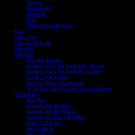
OJIYAS
RENISHAW
SHINWA
SHS
SOKUHANSHA (SHS)
Khác
Máy CMM
Máy Đo 3D & 2D
Phụ Kiện
STANLEY
Búa-đục Stanley
Dụng Cụ Cầm Tay Dùng Điện Stanley
Dụng Cụ Cầm Tay Dùng Pin Stanley
Dụng Cụ Đo Stanley
Dụng Cụ Khác Của Stanley
Tô vit-Kìm-Cờ lê-mỏ lết-chìa vặn Stanley
Thiết Bị Đo
Bàn Map
Dụng Cụ Đo Độ Dày
Dụng Cụ Đo Độ Phẳng
Dụng Cụ Đo Góc-Cân Bằng
Dụng Cụ Đo Sâu
Đế Gá-Đế Từ
Đồng Hồ So