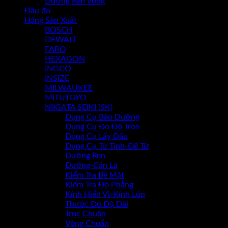
Dưỡng Ren Vòng
Đầu đo
Chưa có sản phẩm trong giỏ hàng.
Hãng Sản Xuất
BOSCH
DEWALT
FARO
HEXAGON
INGCO
INSIZE
MILWAUKEE
MITUTOYO
NIIGATA SEIKI (SK)
Dụng Cụ Bảo Dưỡng
Dụng Cụ Đo Độ Tròn
Dụng Cụ Lấy Dấu
Dụng Cụ Từ Tính-Đế Từ
Dưỡng Ren
Dưỡng-Căn Lá
Kiểm Tra Bề Mặt
Kiểm Tra Độ Phẳng
Kính Hiển Vi-Kính Lúp
Thước Đo Độ Dài
Trục Chuẩn
Vòng Chuẩn