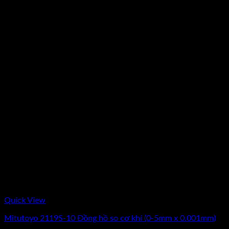
Quick View
Mitutoyo 2119S-10 Đồng hồ so cơ khí (0-5mm x 0.001mm)