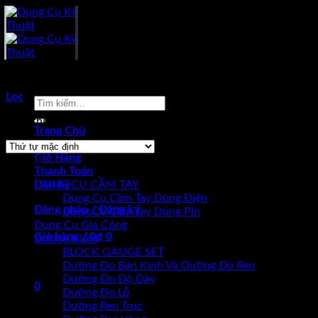
Skip
to
content
Sản phẩm được gắn thẻ “Mitutoyo 2119S-10”
Lọc
Tìm
kiếm:
Hiển thị kết quả duy nhất
Trang Chủ
Sản Phẩm
Giỏ Hàng
Browse
Thanh Toán
Liên hệ
DỤNG CỤ CẦM TAY
Dụng Cụ Cầm Tay Dùng Điện
Đăng nhập / Đăng ký
Dụng Cụ Cầm Tay Dùng Pin
Dụng Cụ Gia Công
Giỏ hàng /
0
₫
0
Dưỡng Kiểm
BLOCK GAUGE SET
Chưa có sản phẩm trong giỏ hàng.
Dưỡng Đo Bán Kính Và Dưỡng Đo Ren
Dưỡng Đo Độ Dày
0
Dưỡng Đo Lỗ
Dưỡng Ren Trục
Giỏ hàng