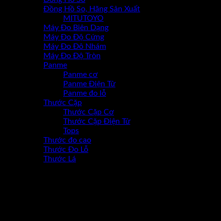
Đồng Hồ So, Hãng Sản Xuất
MITUTOYO
Máy Đo Biên Dạng
Máy Đo Độ Cứng
Máy Đo Đô Nhám
Máy Đo Độ Tròn
Panme
Panme cơ
Panme Điện Tử
Panme đo lỗ
Thước Cặp
Thước Cặp Cơ
Thước Cặp Điện Tử
Tops
Thước đo cao
Thước Đo Lỗ
Thước Lá
-27%