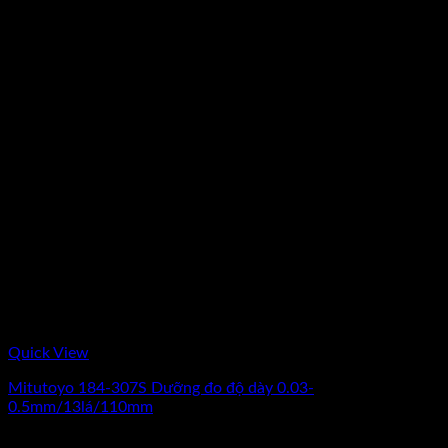
Quick View
Mitutoyo 184-307S Dưỡng đo độ dày 0.03-
0.5mm/13lá/110mm
Giá
Giá
432.000
₫
360.000
₫
(Chưa Bao Gồm VAT)