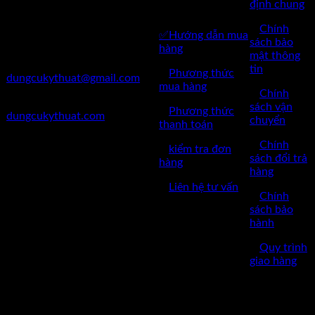
Huyện Đông Anh, Thành Phố
định chung
HÀNG
Hà Nội
✅
Chính
✅Hướng dẫn mua
✅Điện Thoại: 0962 598 524
sách bảo
hàng
mật thông
✅Mail:
tin
✅
Phương thức
dungcukythuat@gmail.com
mua hàng
✅
Chính
✅Website:
sách vận
✅
Phương thức
dungcukythuat.com
chuyển
thanh toán
✅GPKD: 0110290164 cấp
✅
Chính
✅
kiểm tra đơn
ngày 17/03/2023
sách đổi trả
hàng
hàng
✅Thời làm việc: 8h-17h từ thứ
✅
Liên hệ tư vấn
2 đến thứ 7.
✅
Chính
sách bảo
hành
✅
Quy trình
giao hàng
Copyright © 2022 by dungcukythuat.com. All rights reserved