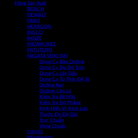
Hãng Sản Xuất
BOSCH
Chưa có sản phẩm trong giỏ hàng.
DEWALT
FARO
HEXAGON
INGCO
INSIZE
MILWAUKEE
MITUTOYO
NIIGATA SEIKI (SK)
Dụng Cụ Bảo Dưỡng
Dụng Cụ Đo Độ Tròn
Dụng Cụ Lấy Dấu
Dụng Cụ Từ Tính-Đế Từ
Dưỡng Ren
Dưỡng-Căn Lá
Kiểm Tra Bề Mặt
Kiểm Tra Độ Phẳng
Kính Hiển Vi-Kính Lúp
Thước Đo Độ Dài
Trục Chuẩn
Vòng Chuẩn
OJIYAS
RENISHAW