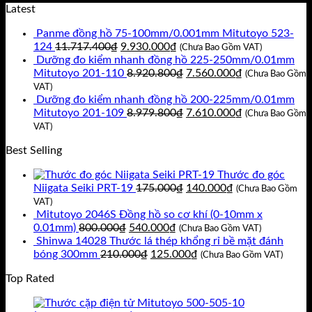
gốc
hiện
Latest
là:
tại
Panme đồng hồ 75-100mm/0.001mm Mitutoyo 523-
432.000₫.
là:
Giá
Giá
124
11.717.400
₫
9.930.000
₫
360.000₫.
(Chưa Bao Gồm VAT)
gốc
hiện
Dưỡng đo kiểm nhanh đồng hồ 225-250mm/0.01mm
là:
tại
Giá
Giá
Mitutoyo 201-110
8.920.800
₫
7.560.000
₫
(Chưa Bao Gồm
11.717.400₫.
là:
gốc
hiện
VAT)
9.930.000₫.
là:
tại
Dưỡng đo kiểm nhanh đồng hồ 200-225mm/0.01mm
8.920.800₫.
Giá
là:
Giá
Mitutoyo 201-109
8.979.800
₫
7.610.000
₫
(Chưa Bao Gồm
gốc
7.560.000₫.
hiện
VAT)
là:
tại
Best Selling
8.979.800₫.
là:
7.610.000₫.
Thước đo góc
Giá
Giá
Niigata Seiki PRT-19
175.000
₫
140.000
₫
(Chưa Bao Gồm
gốc
hiện
VAT)
là:
tại
Mitutoyo 2046S Đồng hồ so cơ khí (0-10mm x
Giá
Giá
175.000₫.
là:
0.01mm)
800.000
₫
540.000
₫
(Chưa Bao Gồm VAT)
gốc
hiện
140.000₫.
Shinwa 14028 Thước lá thép khổng rỉ bề mặt đánh
là:
Giá
tại
Giá
bóng 300mm
210.000
₫
125.000
₫
(Chưa Bao Gồm VAT)
800.000₫.
gốc
là:
hiện
Top Rated
là:
540.000₫.
tại
210.000₫.
là:
125.000₫.