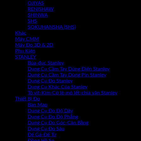
OJIYAS
RENISHAW
SHINWA
SHS
SOKUHANSHA (SHS)
Khác
Máy CMM
Máy Đo 3D & 2D
Phụ Kiện
STANLEY
Búa-đục Stanley
Dụng Cụ Cầm Tay Dùng Điện Stanley
Dụng Cụ Cầm Tay Dùng Pin Stanley
Dụng Cụ Đo Stanley
Dụng Cụ Khác Của Stanley
Tô vit-Kìm-Cờ lê-mỏ lết-chìa vặn Stanley
Thiết Bị Đo
Bàn Map
Dụng Cụ Đo Độ Dày
Dụng Cụ Đo Độ Phẳng
Dụng Cụ Đo Góc-Cân Bằng
Dụng Cụ Đo Sâu
Đế Gá-Đế Từ
Đồng Hồ So