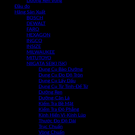
Dưỡng Ren Vòng
Đầu đo
Chưa có sản phẩm trong giỏ hàng.
Hãng Sản Xuất
BOSCH
DEWALT
FARO
HEXAGON
INGCO
INSIZE
MILWAUKEE
MITUTOYO
NIIGATA SEIKI (SK)
Dụng Cụ Bảo Dưỡng
Dụng Cụ Đo Độ Tròn
Dụng Cụ Lấy Dấu
Dụng Cụ Từ Tính-Đế Từ
Dưỡng Ren
Dưỡng-Căn Lá
Kiểm Tra Bề Mặt
Kiểm Tra Độ Phẳng
Kính Hiển Vi-Kính Lúp
Thước Đo Độ Dài
Trục Chuẩn
Vòng Chuẩn