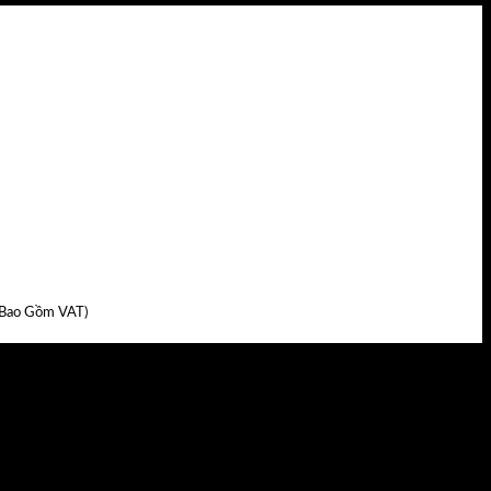
 Bao Gồm VAT)
00₫.
CHÍNH SÁCH BÁN HÀNG