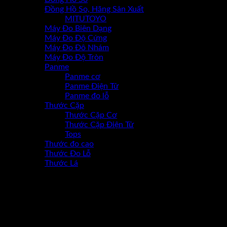
Đồng Hồ So, Hãng Sản Xuất
MITUTOYO
Máy Đo Biên Dạng
Máy Đo Độ Cứng
Máy Đo Đô Nhám
Máy Đo Độ Tròn
Panme
Panme cơ
Panme Điện Tử
Panme đo lỗ
Thước Cặp
Thước Cặp Cơ
Thước Cặp Điện Tử
Tops
Thước đo cao
Thước Đo Lỗ
Thước Lá