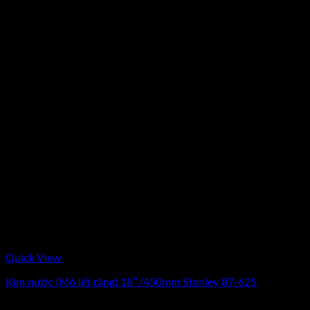
Quick View
Kìm nước (Mỏ lết răng) 18″/450mm Stanley 87-625
0
₫
(Chưa Bao Gồm VAT)