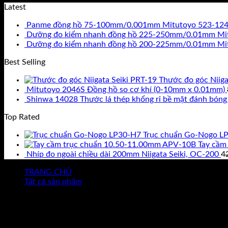
Latest
Panme đồng hồ 75-100mm/0.001mm Mitutoyo 523-12
Dưỡng đo kiểm nhanh đồng hồ 225-250mm/0.01mm Mi
Dưỡng đo kiểm nhanh đồng hồ 200-225mm/0.01mm Mi
Best Selling
Thước đo góc Niiga
Mitutoyo 2046S Đồng hồ so cơ khí (0-10mm x 0.01mm)
Shinwa 14028 Thước lá thép khổng rỉ bề mặt đánh bó
Top Rated
Trục chuẩn Go-Nogo L
Tay cầm
Nhíp đo ngoài chiều dài 200mm Niigata Seiki, OC-200
4
TRANG CHỦ
Tất cả sản phẩm
Công Ty TNHH Dụng Cụ Kỹ Thuật Việt Nam