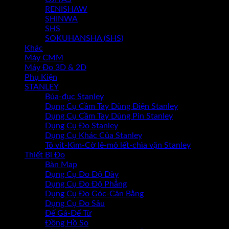
RENISHAW
SHINWA
SHS
SOKUHANSHA (SHS)
Khác
Máy CMM
Máy Đo 3D & 2D
Phụ Kiện
STANLEY
Búa-đục Stanley
Dụng Cụ Cầm Tay Dùng Điện Stanley
Dụng Cụ Cầm Tay Dùng Pin Stanley
Dụng Cụ Đo Stanley
Dụng Cụ Khác Của Stanley
Tô vit-Kìm-Cờ lê-mỏ lết-chìa vặn Stanley
Thiết Bị Đo
Bàn Map
Dụng Cụ Đo Độ Dày
Dụng Cụ Đo Độ Phẳng
Dụng Cụ Đo Góc-Cân Bằng
Dụng Cụ Đo Sâu
Đế Gá-Đế Từ
Đồng Hồ So