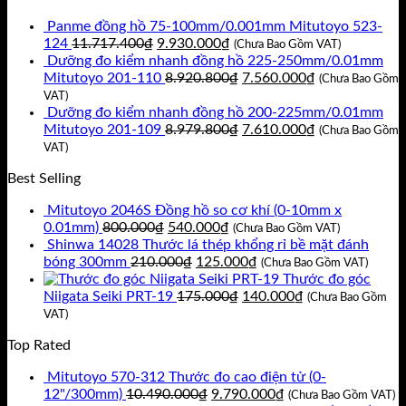
Panme đồng hồ 75-100mm/0.001mm Mitutoyo 523-
Giá
Giá
124
11.717.400
₫
9.930.000
₫
(Chưa Bao Gồm VAT)
gốc
hiện
Dưỡng đo kiểm nhanh đồng hồ 225-250mm/0.01mm
là:
tại
Giá
Giá
Mitutoyo 201-110
8.920.800
₫
7.560.000
₫
(Chưa Bao Gồm
11.717.400₫.
là:
gốc
hiện
VAT)
9.930.000₫.
là:
tại
Dưỡng đo kiểm nhanh đồng hồ 200-225mm/0.01mm
8.920.800₫.
Giá
là:
Giá
Mitutoyo 201-109
8.979.800
₫
7.610.000
₫
(Chưa Bao Gồm
gốc
7.560.000₫.
hiện
VAT)
là:
tại
Best Selling
8.979.800₫.
là:
7.610.000₫.
Mitutoyo 2046S Đồng hồ so cơ khí (0-10mm x
Giá
Giá
0.01mm)
800.000
₫
540.000
₫
(Chưa Bao Gồm VAT)
gốc
hiện
Shinwa 14028 Thước lá thép khổng rỉ bề mặt đánh
là:
Giá
tại
Giá
bóng 300mm
210.000
₫
125.000
₫
(Chưa Bao Gồm VAT)
800.000₫.
gốc
là:
hiện
Thước đo góc
là:
540.000₫.
Giá
tại
Giá
Niigata Seiki PRT-19
175.000
₫
140.000
₫
(Chưa Bao Gồm
210.000₫.
gốc
là:
hiện
VAT)
là:
125.000₫.
tại
Top Rated
175.000₫.
là:
140.000₫.
Mitutoyo 570-312 Thước đo cao điện tử (0-
Giá
Giá
12"/300mm)
10.490.000
₫
9.790.000
₫
(Chưa Bao Gồm VAT)