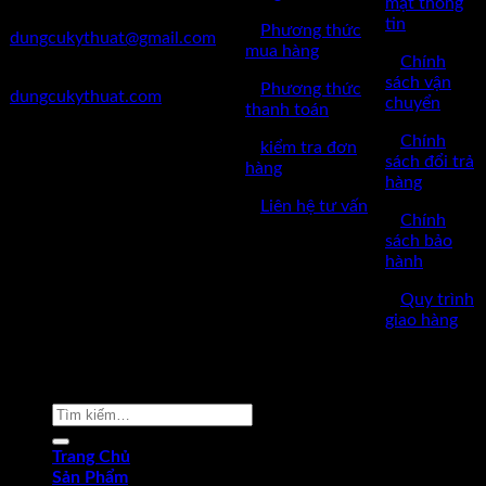
mật thông
✅Mail:
tin
✅
Phương thức
dungcukythuat@gmail.com
mua hàng
✅
Chính
✅Website:
sách vận
✅
Phương thức
dungcukythuat.com
chuyển
thanh toán
✅GPKD: 0110290164 cấp
✅
Chính
✅
kiểm tra đơn
ngày 17/03/2023
sách đổi trả
hàng
hàng
✅Thời làm việc: 8h-17h từ thứ
✅
Liên hệ tư vấn
2 đến thứ 7.
✅
Chính
sách bảo
hành
✅
Quy trình
giao hàng
Copyright © 2022 by dungcukythuat.com. All rights reserved
Tìm
kiếm:
Trang Chủ
Sản Phẩm