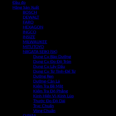
Đầu đo
Hãng Sản Xuất
Chưa có sản phẩm trong giỏ hàng.
BOSCH
DEWALT
FARO
HEXAGON
INGCO
INSIZE
MILWAUKEE
MITUTOYO
NIIGATA SEIKI (SK)
Dụng Cụ Bảo Dưỡng
Dụng Cụ Đo Độ Tròn
Dụng Cụ Lấy Dấu
Dụng Cụ Từ Tính-Đế Từ
Dưỡng Ren
Dưỡng-Căn Lá
Kiểm Tra Bề Mặt
Kiểm Tra Độ Phẳng
Kính Hiển Vi-Kính Lúp
Thước Đo Độ Dài
Trục Chuẩn
Vòng Chuẩn
OJIYAS