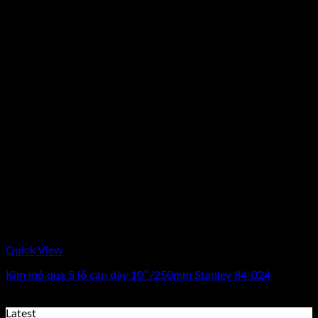
Quick View
Kìm mỏ quạ 5 lỗ cán dày 10″/250mm Stanley 84-024
0
₫
(Chưa Bao Gồm VAT)
Latest