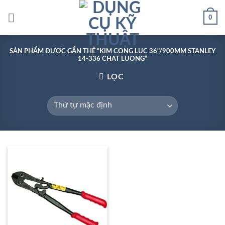
Skip
0
to
content
SẢN PHẨM ĐƯỢC GẮN THẺ “KIM CONG LUC 36"/900MM STANLEY
14-336 CHAT LUONG”
LỌC