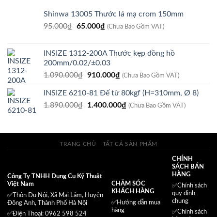
Shinwa 13005 Thước lá mạ crom 150mm
Giá
Giá
95.000
₫
65.000
₫
(Chưa Bao Gồm VAT)
gốc
hiện
là:
tại
INSIZE 1312-200A Thước kẹp đồng hồ
95.000₫.
là:
200mm/0.02/±0.03
65.000₫.
Giá
Giá
1.090.000
₫
910.000
₫
(Chưa Bao Gồm VAT)
gốc
hiện
INSIZE 6210-81 Đế từ 80kgf (H=310mm, Ø 8)
là:
tại
Giá
Giá
1.890.000
₫
1.090.000₫.
1.400.000
là:
₫
(Chưa Bao Gồm VAT)
gốc
hiện
910.000₫.
là:
tại
1.890.000₫.
là:
TRANG CHỦ
TẤT CẢ SẢN PHẨM
1.400.000₫.
CHÍNH
SÁCH BÁN
HÀNG
Công Ty TNHH Dụng Cụ Kỹ Thuật
CHĂM SÓC
Việt Nam
✅
Chính sách
KHÁCH HÀNG
quy định
✅Thôn Du Nội, Xã Mai Lâm, Huyện
chung
✅Hướng dẫn mua
Đông Anh, Thành Phố Hà Nội
hàng
✅
Chính sách
✅Điện Thoại: 0962 598 524