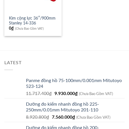
Kìm cộng lực 36″/900mm
Stanley 14-336
0
₫
(Chưa Bao Gồm VAT)
LATEST
Panme đồng hồ 75-100mm/0.001mm Mitutoyo
523-124
Giá
Giá
11.717.400
₫
9.930.000
₫
(Chưa Bao Gồm VAT)
gốc
hiện
Dưỡng đo kiểm nhanh đồng hồ 225-
là:
tại
250mm/0.01mm Mitutoyo 201-110
11.717.400₫.
là:
Giá
Giá
8.920.800
₫
7.560.000
₫
9.930.000₫.
(Chưa Bao Gồm VAT)
gốc
hiện
Dưỡng đo kiểm nhanh đồng hồ 200-