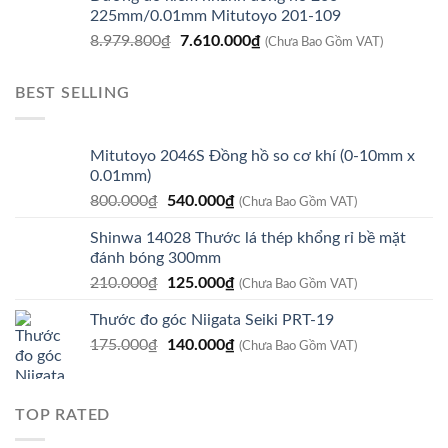
là:
tại
225mm/0.01mm Mitutoyo 201-109
8.920.800₫.
là:
Giá
Giá
8.979.800
₫
7.610.000
₫
7.560.000₫.
(Chưa Bao Gồm VAT)
gốc
hiện
là:
tại
BEST SELLING
8.979.800₫.
là:
7.610.000₫.
Mitutoyo 2046S Đồng hồ so cơ khí (0-10mm x
0.01mm)
Giá
Giá
800.000
₫
540.000
₫
(Chưa Bao Gồm VAT)
gốc
hiện
Shinwa 14028 Thước lá thép khổng rỉ bề mặt
là:
tại
đánh bóng 300mm
800.000₫.
là:
Giá
Giá
210.000
₫
125.000
₫
540.000₫.
(Chưa Bao Gồm VAT)
gốc
hiện
Thước đo góc Niigata Seiki PRT-19
là:
tại
Giá
Giá
175.000
₫
210.000₫.
140.000
₫
là:
(Chưa Bao Gồm VAT)
gốc
hiện
125.000₫.
là:
tại
175.000₫.
là:
TOP RATED
140.000₫.