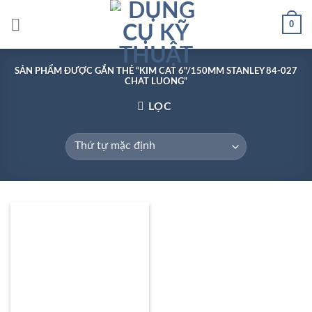
Skip
0
to
content
SẢN PHẨM ĐƯỢC GẮN THẺ “KIM CAT 6"/150MM STANLEY 84-027
CHAT LUONG”
LỌC