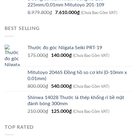
là:
tại
225mm/0.01mm Mitutoyo 201-109
8.920.800₫.
là:
Giá
Giá
8.979.800
₫
7.610.000
₫
7.560.000₫.
(Chưa Bao Gồm VAT)
gốc
hiện
là:
tại
BEST SELLING
8.979.800₫.
là:
7.610.000₫.
Thước đo góc Niigata Seiki PRT-19
Giá
Giá
175.000
₫
140.000
₫
(Chưa Bao Gồm VAT)
gốc
hiện
là:
tại
Mitutoyo 2046S Đồng hồ so cơ khí (0-10mm x
175.000₫.
là:
0.01mm)
140.000₫.
Giá
Giá
800.000
₫
540.000
₫
(Chưa Bao Gồm VAT)
gốc
hiện
Shinwa 14028 Thước lá thép khổng rỉ bề mặt
là:
tại
đánh bóng 300mm
800.000₫.
là:
Giá
Giá
210.000
₫
125.000
₫
540.000₫.
(Chưa Bao Gồm VAT)
gốc
hiện
là:
tại
TOP RATED
210.000₫.
là:
125.000₫.