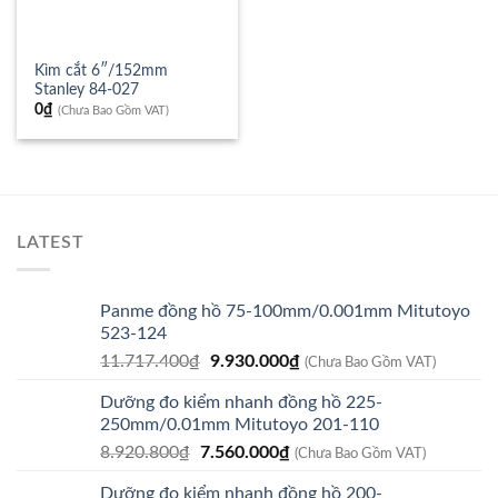
Kìm cắt 6″/152mm
Stanley 84-027
0
₫
(Chưa Bao Gồm VAT)
LATEST
Panme đồng hồ 75-100mm/0.001mm Mitutoyo
523-124
Giá
Giá
11.717.400
₫
9.930.000
₫
(Chưa Bao Gồm VAT)
gốc
hiện
Dưỡng đo kiểm nhanh đồng hồ 225-
là:
tại
250mm/0.01mm Mitutoyo 201-110
11.717.400₫.
là:
Giá
Giá
8.920.800
₫
7.560.000
₫
9.930.000₫.
(Chưa Bao Gồm VAT)
gốc
hiện
Dưỡng đo kiểm nhanh đồng hồ 200-