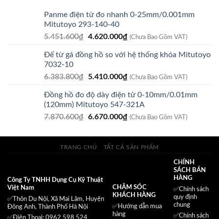
Panme điện tử đo nhanh 0-25mm/0.001mm
Mitutoyo 293-140-40
Giá
Giá
5.451.600
₫
4.620.000
₫
(Chưa Bao Gồm VAT)
gốc
hiện
Đế từ gá đồng hồ so với hệ thống khóa Mitutoyo
là:
tại
7032-10
5.451.600₫.
là:
Giá
Giá
6.383.800
₫
5.410.000
₫
4.620.000₫.
(Chưa Bao Gồm VAT)
gốc
hiện
Đồng hồ đo độ dày điện tử 0-10mm/0.01mm
là:
tại
(120mm) Mitutoyo 547-321A
6.383.800₫.
là:
Giá
Giá
7.870.600
₫
6.670.000
₫
5.410.000₫.
(Chưa Bao Gồm VAT)
gốc
hiện
là:
tại
7.870.600₫.
là:
TRANG CHỦ
TẤT CẢ SẢN PHẨM
6.670.000₫.
CHÍNH
SÁCH BÁN
HÀNG
Công Ty TNHH Dụng Cụ Kỹ Thuật
CHĂM SÓC
Việt Nam
✅
Chính sách
KHÁCH HÀNG
quy định
✅Thôn Du Nội, Xã Mai Lâm, Huyện
chung
✅Hướng dẫn mua
Đông Anh, Thành Phố Hà Nội
hàng
✅
Chính sách
✅Điện Thoại: 0962 598 524