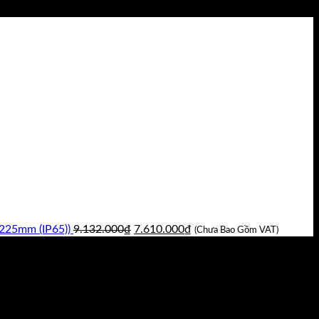
Giá
Giá
225mm (IP65))
9.132.000
₫
7.610.000
₫
(Chưa Bao Gồm VAT)
gốc
hiện
là:
tại
9.132.000₫.
là:
7.610.000₫.