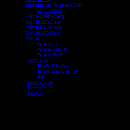
Đồng Hồ So, Hãng Sản Xuất
MITUTOYO
Máy Đo Biên Dạng
Máy Đo Độ Cứng
Máy Đo Đô Nhám
Máy Đo Độ Tròn
Panme
Panme cơ
Panme Điện Tử
Panme đo lỗ
Thước Cặp
Thước Cặp Cơ
Thước Cặp Điện Tử
Tops
Thước đo cao
Thước Đo Lỗ
Thước Lá
-10%