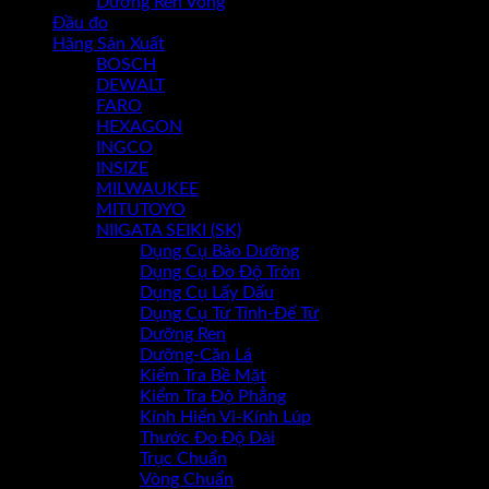
Dưỡng Ren Vòng
Đầu đo
Chưa có sản phẩm trong giỏ hàng.
Hãng Sản Xuất
BOSCH
DEWALT
FARO
HEXAGON
INGCO
INSIZE
MILWAUKEE
MITUTOYO
NIIGATA SEIKI (SK)
Dụng Cụ Bảo Dưỡng
Dụng Cụ Đo Độ Tròn
Dụng Cụ Lấy Dấu
Dụng Cụ Từ Tính-Đế Từ
Dưỡng Ren
Dưỡng-Căn Lá
Kiểm Tra Bề Mặt
Kiểm Tra Độ Phẳng
Kính Hiển Vi-Kính Lúp
Thước Đo Độ Dài
Trục Chuẩn
Vòng Chuẩn