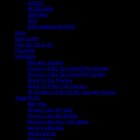
OJIYAS
RENISHAW
SHINWA
SHS
SOKUHANSHA (SHS)
Khác
Máy CMM
Máy Đo 3D & 2D
Phụ Kiện
STANLEY
Búa-đục Stanley
Dụng Cụ Cầm Tay Dùng Điện Stanley
Dụng Cụ Cầm Tay Dùng Pin Stanley
Dụng Cụ Đo Stanley
Dụng Cụ Khác Của Stanley
Tô vit-Kìm-Cờ lê-mỏ lết-chìa vặn Stanley
Thiết Bị Đo
Bàn Map
Dụng Cụ Đo Độ Dày
Dụng Cụ Đo Độ Phẳng
Dụng Cụ Đo Góc-Cân Bằng
Dụng Cụ Đo Sâu
Đế Gá-Đế Từ
Đồng Hồ So