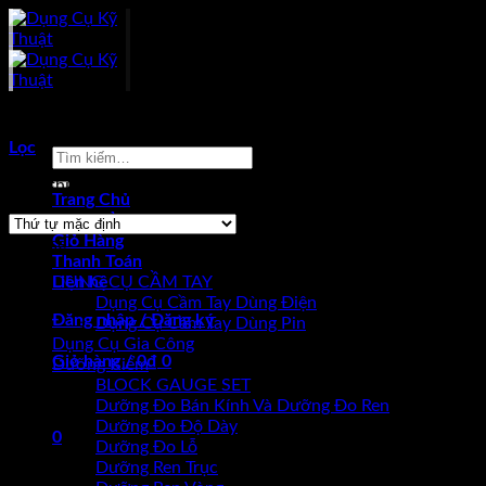
Skip
to
content
Sản phẩm được gắn thẻ “Inszie 1136-1002”
Lọc
Tìm
kiếm:
Hiển thị kết quả duy nhất
Trang Chủ
Sản Phẩm
Giỏ Hàng
Browse
Thanh Toán
Liên hệ
DỤNG CỤ CẦM TAY
Dụng Cụ Cầm Tay Dùng Điện
Đăng nhập / Đăng ký
Dụng Cụ Cầm Tay Dùng Pin
Dụng Cụ Gia Công
Giỏ hàng /
0
₫
0
Dưỡng Kiểm
BLOCK GAUGE SET
Chưa có sản phẩm trong giỏ hàng.
Dưỡng Đo Bán Kính Và Dưỡng Đo Ren
Dưỡng Đo Độ Dày
0
Dưỡng Đo Lỗ
Dưỡng Ren Trục
Giỏ hàng