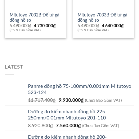
Mitutoyo 7032B Đế từ gá
Mitutoyo 7033B Đế từ gá
đồng hồ so
đồng hồ so
Giá
Giá
Giá
Giá
5.490.000
₫
4.730.000
₫
5.490.000
₫
4.640.000
₫
gốc
hiện
gốc
hiện
(Chưa Bao Gồm VAT)
(Chưa Bao Gồm VAT)
là:
tại
là:
tại
5.490.000₫.
là:
5.490.000₫.
là:
4.730.000₫.
4.640.0
LATEST
Panme đồng hồ 75-100mm/0.001mm Mitutoyo
523-124
Giá
Giá
11.717.400
₫
9.930.000
₫
(Chưa Bao Gồm VAT)
gốc
hiện
Dưỡng đo kiểm nhanh đồng hồ 225-
là:
tại
250mm/0.01mm Mitutoyo 201-110
11.717.400₫.
là:
Giá
Giá
8.920.800
₫
7.560.000
₫
9.930.000₫.
(Chưa Bao Gồm VAT)
gốc
hiện
Dưỡng đo kiểm nhanh đồng hồ 200-
là:
tại