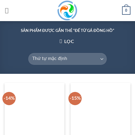
Skip
0
to
content
SẢN PHẨM ĐƯỢC GẮN THẺ “ĐẾ TỪ GÁ ĐỒNG HỒ”
LỌC
-14%
-15%