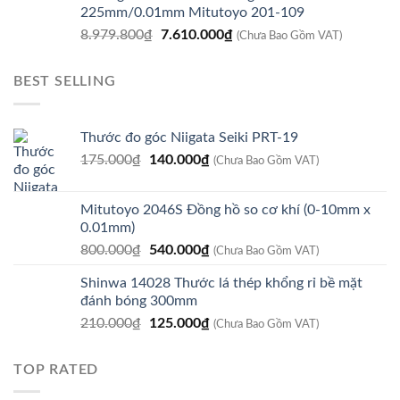
225mm/0.01mm Mitutoyo 201-109
8.920.800₫.
là:
Giá
Giá
8.979.800
₫
7.610.000
₫
7.560.000₫.
(Chưa Bao Gồm VAT)
gốc
hiện
là:
tại
BEST SELLING
8.979.800₫.
là:
7.610.000₫.
Thước đo góc Niigata Seiki PRT-19
Giá
Giá
175.000
₫
140.000
₫
(Chưa Bao Gồm VAT)
gốc
hiện
là:
tại
Mitutoyo 2046S Đồng hồ so cơ khí (0-10mm x
175.000₫.
là:
0.01mm)
140.000₫.
Giá
Giá
800.000
₫
540.000
₫
(Chưa Bao Gồm VAT)
gốc
hiện
Shinwa 14028 Thước lá thép khổng rỉ bề mặt
là:
tại
đánh bóng 300mm
800.000₫.
là:
Giá
Giá
210.000
₫
125.000
₫
540.000₫.
(Chưa Bao Gồm VAT)
gốc
hiện
là:
tại
TOP RATED
210.000₫.
là:
125.000₫.