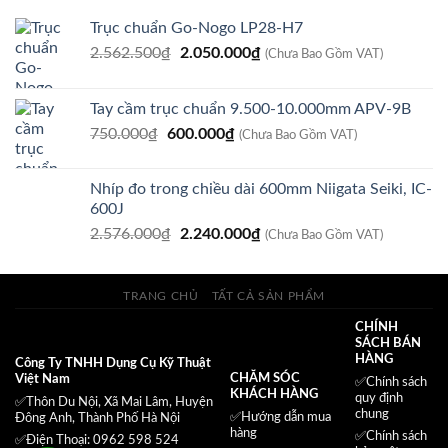
Trục chuẩn Go-Nogo LP28-H7
Giá
Giá
2.562.500
₫
2.050.000
₫
(Chưa Bao Gồm VAT)
gốc
hiện
là:
tại
Tay cầm trục chuẩn 9.500-10.000mm APV-9B
2.562.500₫.
là:
Giá
Giá
750.000
₫
600.000
₫
2.050.000₫.
(Chưa Bao Gồm VAT)
gốc
hiện
là:
tại
Nhíp đo trong chiều dài 600mm Niigata Seiki, IC-
750.000₫.
là:
600J
600.000₫.
Giá
Giá
2.576.000
₫
2.240.000
₫
(Chưa Bao Gồm VAT)
gốc
hiện
là:
tại
2.576.000₫.
là:
TRANG CHỦ
TẤT CẢ SẢN PHẨM
2.240.000₫.
CHÍNH
SÁCH BÁN
HÀNG
Công Ty TNHH Dụng Cụ Kỹ Thuật
CHĂM SÓC
Việt Nam
✅
Chính sách
KHÁCH HÀNG
quy định
✅Thôn Du Nội, Xã Mai Lâm, Huyện
chung
✅Hướng dẫn mua
Đông Anh, Thành Phố Hà Nội
hàng
✅
Chính sách
✅Điện Thoại: 0962 598 524