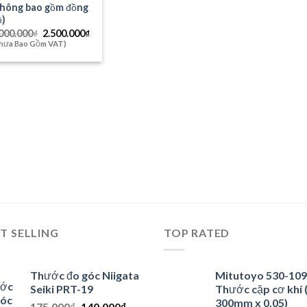
không bao gồm đồng
ồ)
Giá
Giá
000.000
₫
2.500.000
₫
gốc
hiện
hưa Bao Gồm VAT)
là:
tại
3.000.000₫.
là:
2.500.000₫.
T SELLING
TOP RATED
Thước đo góc Niigata
Mitutoyo 530-109
Seiki PRT-19
Thước cặp cơ khí 
300mm x 0.05)
Giá
Giá
175.000
₫
140.000
₫