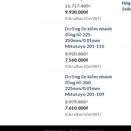
11.717.400
₫
Giá
Giá
9.930.000
₫
gốc
hiện
(Chưa Bao Gồm VAT)
là:
tại
Dưỡng đo kiểm nhanh
11.717.400₫.
là:
đồng hồ 225-
9.930.000₫.
250mm/0.01mm
Mitutoyo 201-110
8.920.800
₫
Giá
Giá
7.560.000
₫
gốc
hiện
(Chưa Bao Gồm VAT)
là:
tại
Dưỡng đo kiểm nhanh
8.920.800₫.
là:
đồng hồ 200-
7.560.000₫.
225mm/0.01mm
Mitutoyo 201-109
8.979.800
₫
Giá
Giá
7.610.000
₫
gốc
hiện
(Chưa Bao Gồm VAT)
là:
tại
8.979.800₫.
là: