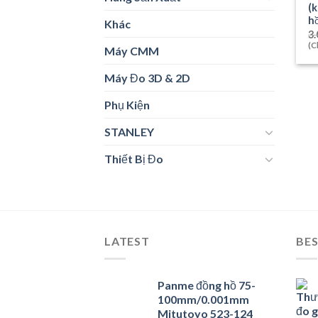
(
h
Khác
3.
(C
Máy CMM
Máy Đo 3D & 2D
Phụ Kiện
STANLEY
Thiết Bị Đo
LATEST
BES
Panme đồng hồ 75-
100mm/0.001mm
Mitutoyo 523-124