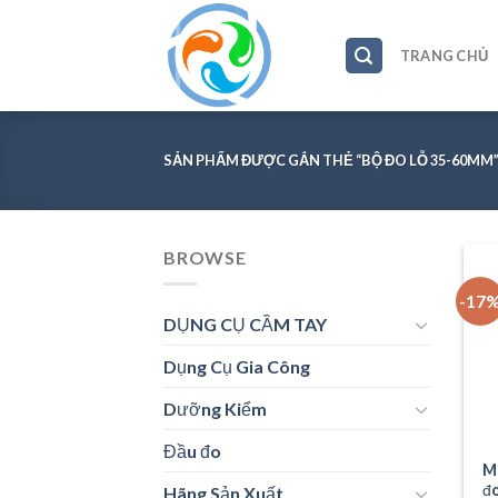
Skip
to
TRANG CHỦ
content
SẢN PHẨM ĐƯỢC GẮN THẺ “BỘ ĐO LỖ 35-60MM
BROWSE
-17
DỤNG CỤ CẦM TAY
Dụng Cụ Gia Công
Dưỡng Kiểm
Đầu đo
M
đ
Hãng Sản Xuất