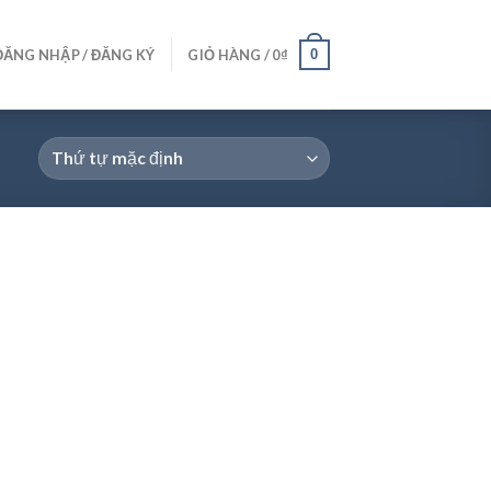
0
ĐĂNG NHẬP / ĐĂNG KÝ
GIỎ HÀNG /
0
₫