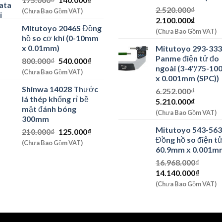
gốc
hiện
2.520.000
₫
(Chưa Bao Gồm VAT)
Giá
Giá
là:
tại
2.100.000
₫
Mitutoyo 2046S Đồng
gốc
hiện
175.000₫.
là:
(Chưa Bao Gồm VAT)
hồ so cơ khí (0-10mm
là:
tại
140.000₫.
x 0.01mm)
Mitutoyo 293-333
2.520.000₫.
là:
Panme điện tử đo
Giá
Giá
800.000
₫
540.000
₫
2.100.0
ngoài (3-4"/75-1
gốc
hiện
(Chưa Bao Gồm VAT)
x 0.001mm (SPC))
là:
tại
Shinwa 14028 Thước
6.252.000
₫
800.000₫.
là:
lá thép khổng rỉ bề
Giá
Giá
5.210.000
₫
540.000₫.
mặt đánh bóng
gốc
hiện
(Chưa Bao Gồm VAT)
300mm
là:
tại
Mitutoyo 543-56
Giá
Giá
210.000
₫
125.000
₫
6.252.000₫.
là:
Đồng hồ so điện tử
gốc
hiện
5.210.0
(Chưa Bao Gồm VAT)
60.9mm x 0.001m
là:
tại
210.000₫.
là:
16.968.000
₫
Giá
Giá
125.000₫.
14.140.000
₫
gốc
hiện
(Chưa Bao Gồm VAT)
là:
tại
16.968.000₫.
là:
14.140