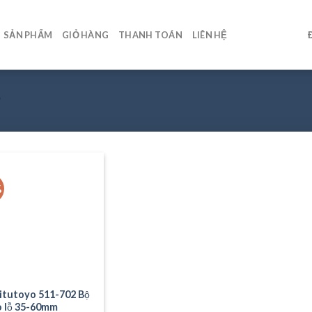
SẢN PHẨM
GIỎ HÀNG
THANH TOÁN
LIÊN HỆ
”
%
itutoyo 511-702 Bộ
o lỗ 35-60mm